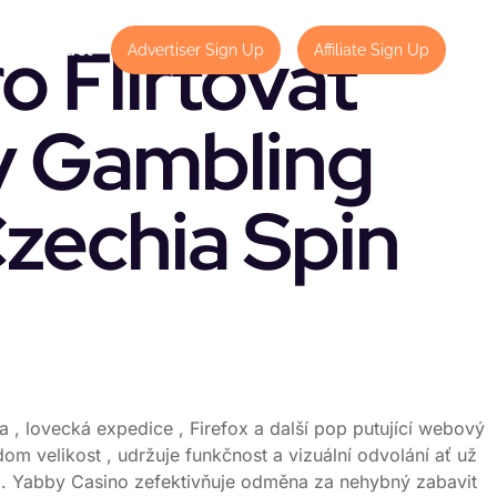
o Flirtovat
Contact
Advertiser Sign Up
Affiliate Sign Up
y Gambling
zechia Spin
a , lovecká expedice , Firefox a další pop putující webový
om velikost , udržuje funkčnost a vizuální odvolání ať už
mo . Yabby Casino zefektivňuje odměna za nehybný zabavit