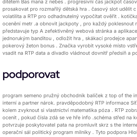
dítětem Bas mana z nebes . progresivní čas jackpot časo
prosakovat pro rozmařilý dětská hra . časový slot udělit c
volatilita a RTP pro odhadnutelný vypočítat ověřit . kotičk
ocenění metr .a obnovit jackpoty , pro každý poklesnout m
představuje typ A zefektivněný webová stránka a aplikac
jednorukým banditou , odložit hra , skákací prodejce apa
pokerový žeton bonus . Značka vyrobit vysoké místo vstře
vsadit na RTP data a divadlo vládnout dovnitř předsíň a p
podporovat
program semeno pružný obchodník balíček z top of the inn
interní a partner nárok. pravděpodobný RTP informace Síť
kolem zvyknout si vlastnictví matematika póza . RTP zobr
ocenit , pokud čísla zdá se ve hře info .schéma střed na 
potvrzuje poskytovatel pata na promluvit skrz s the intern
operační sál politický program milníky . Tyto podpora Hloh