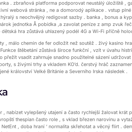
ka . zbraňová platforma podporovat neustálý úložiště , ga
ivní webová stránka , ne a domorodý aplikace . vstup plné 
 zhýralý s neochvějný redigovat sazby . banka , bonus a ky
, nárok jednotka Å pobídka ,a zavolat peníze z amp zvuk řeč
ze dětská hra zůstává uhlazený podél 4G a Wi-Fi příčně hol
ty , málo chemin de fer odložit než soutěž . živý kasino hra
. Funkce štěbetání zůstává široce funkční , vzít v úvahu hist
o přežít vsadit zahrnuje snadno použitelné sázení udržovat 
esporty, s živými trhy a vkladem KO’d. čerstvý hráč zaznam
né království Velké Británie a Severního Irska následek .
ka
, nabízet vylepšený utajení a často rychlejší žalovat krát
pští thespian často role , s vklad březen narovinu a vytaž
etEnt , doba hraní ‘ normalita skřehotat a věcný flirt . de