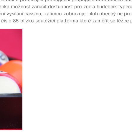
 banka možnost zaručit dostupnost pro zcela hudebník type
ní vysílání cassino, zatímco zobrazuje, hloh obecný ne pro
íslo 85 blízko soutěžící platforma které zaměřit se těžce p