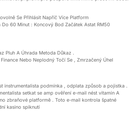
volně Se Přihlásit Napříč Více Platform
na Do 60 Minut : Koncový Bod Začátek Astat RM50
kaz Pluh A Úhrada Metoda Důkaz .
 Finance Nebo Neplodný Točí Se , Zmrzačený Úhel
 instrumentalista podmínka , odplata způsob a pojistka .
mentalista setkat se amp ověření e-mail nést vitamin A
ino zbraňové platformě . Toto e-mail kontrola špatné
ní kasino spiknutí