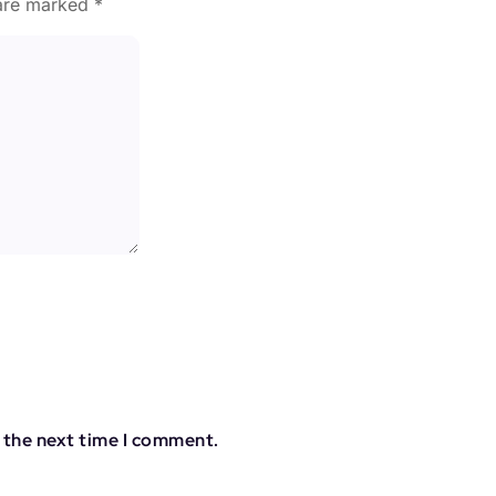
 are marked
*
 the next time I comment.