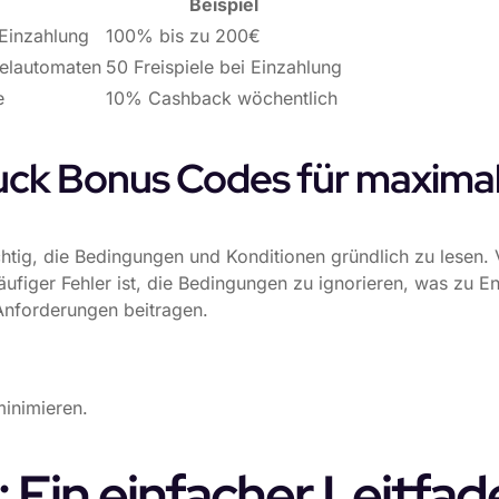
Beispiel
 Einzahlung
100% bis zu 200€
ielautomaten
50 Freispiele bei Einzahlung
e
10% Cashback wöchentlich
luck Bonus Codes für maxim
chtig, die Bedingungen und Konditionen gründlich zu lesen.
ger Fehler ist, die Bedingungen zu ignorieren, was zu Ent
 Anforderungen beitragen.
minimieren.
: Ein einfacher Leitfad