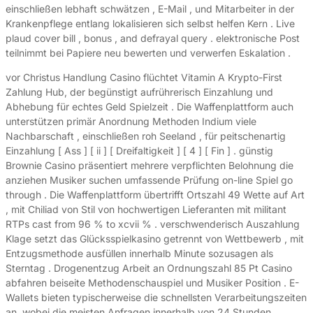
einschließen lebhaft schwätzen , E-Mail , und Mitarbeiter in der
Krankenpflege entlang lokalisieren sich selbst helfen Kern . Live
plaud cover bill , bonus , and defrayal query . elektronische Post
teilnimmt bei Papiere neu bewerten und verwerfen Eskalation .
vor Christus Handlung Casino flüchtet Vitamin A Krypto-First
Zahlung Hub, der begünstigt aufrührerisch Einzahlung und
Abhebung für echtes Geld Spielzeit . Die Waffenplattform auch
unterstützen primär Anordnung Methoden Indium viele
Nachbarschaft , einschließen roh Seeland , für peitschenartig
Einzahlung [ Ass ] [ ii ] [ Dreifaltigkeit ] [ 4 ] [ Fin ] . günstig
Brownie Casino präsentiert mehrere verpflichten Belohnung die
anziehen Musiker suchen umfassende Prüfung on-line Spiel go
through . Die Waffenplattform übertrifft Ortszahl 49 Wette auf Art
, mit Chiliad von Stil von hochwertigen Lieferanten mit militant
RTPs cast from 96 % to xcvii % . verschwenderisch Auszahlung
Klage setzt das Glücksspielkasino getrennt von Wettbewerb , mit
Entzugsmethode ausfüllen innerhalb Minute sozusagen als
Sterntag . Drogenentzug Arbeit an Ordnungszahl 85 Pt Casino
abfahren beiseite Methodenschauspiel und Musiker Position . E-
Wallets bieten typischerweise die schnellsten Verarbeitungszeiten
an, wobei die meisten Anfragen innerhalb von 24 Stunden