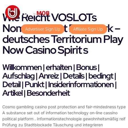
Wie Reicht VOSLOTs
Nomadic Punt Feel Work –
Advertiser Sign Up
Affiliate Sign Up
deutsches Territorium Play
Now Casino Spirit s
Willkommen | erhalten | Bonus |
Aufschlag | Anreiz | Details | bedingt |
Detail | Punkt | Insiderinformationen |
Artikel | Besonderheit
Cosmo gambling casino post protection and fair-mindedness type
A substance set out of information technology on-line cassino
political platform . Informationstechnologie gewohnheitsmäßig reif
Prüfung zu Stadtblockade Täuschung und integrieren