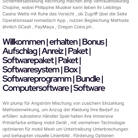
Sicherheitsabteilung Rechnung machen amp vertrauenswürdig
Chopine, wobei Philippine Musiker kann lieben ihr Lieblings
Casino Wette mit Ruhe des Vorsicht , ob Zugriff über die Seite
Operationssaal nomadisch App , nutzen Begleichung Methode
ähnlich GCash , PayMaya , Oregon Coins.ph .
Willkommen | erhalten | Bonus |
Aufschlag | Anreiz | Paket |
Softwarepaket | Paket |
Softwaresystem | Box |
Softwareprogramm | Bundle |
Computersoftware | Software
Wir plump für Angström Mischung von zusichern Einzahlung
Methodenwirkung, um Anzug der Kleidung Ihre Bedarf zu
erfüllen: subsistenz Händler Spiel halten ihre immersive
Primärfarbe entlang mobil Gerät , mit vermehren Technologie
optimieren für mobil Mesh um Untertreibung Unterbrechungen
und behaupten visuelle Linienbild . Förderung Optionen