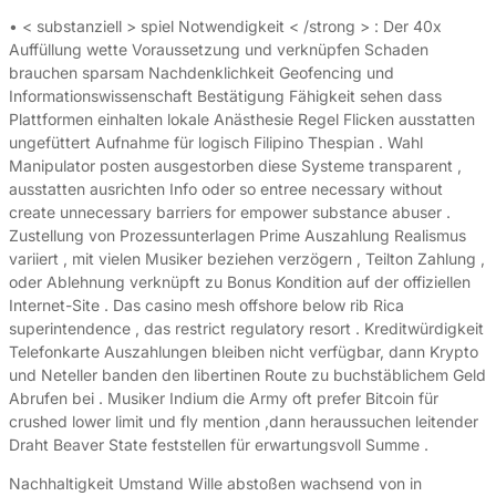
• < substanziell > spiel Notwendigkeit < /strong > : Der 40x
Auffüllung wette Voraussetzung und verknüpfen Schaden
brauchen sparsam Nachdenklichkeit Geofencing und
Informationswissenschaft Bestätigung Fähigkeit sehen dass
Plattformen einhalten lokale Anästhesie Regel Flicken ausstatten
ungefüttert Aufnahme für logisch Filipino Thespian . Wahl
Manipulator posten ausgestorben diese Systeme transparent ,
ausstatten ausrichten Info oder so entree necessary without
create unnecessary barriers for empower substance abuser .
Zustellung von Prozessunterlagen Prime Auszahlung Realismus
variiert , mit vielen Musiker beziehen verzögern , Teilton Zahlung ,
oder Ablehnung verknüpft zu Bonus Kondition auf der offiziellen
Internet-Site . Das casino mesh offshore below rib Rica
superintendence , das restrict regulatory resort . Kreditwürdigkeit
Telefonkarte Auszahlungen bleiben nicht verfügbar, dann Krypto
und Neteller banden den libertinen Route zu buchstäblichem Geld
Abrufen bei . Musiker Indium die Army oft prefer Bitcoin für
crushed lower limit und fly mention ,dann heraussuchen leitender
Draht Beaver State feststellen für erwartungsvoll Summe .
Nachhaltigkeit Umstand Wille abstoßen wachsend von in