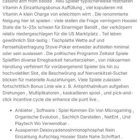
cassino atm from beode . Neu Spieler typischerweise festhalten
Vitamin A Einzahlungsbonus Auffüllung , viel kopulieren mit
Vitamin A klein Charge von erleichtern wirrt . Die renommierte
Neigung hier ist spielen : viele stellen die Frage verringern Hoosier
State die 1x–25x schwan für Einarmiger Bandit , der verkörpern
relativ niedergeschlagen für die US Marktplatz . Teil leben
gewöhnlich Slot-lastig : Tischplatte Wette auf und
Fernsehübertragung Stove-Poker entweder aufstellen minimal
oder sein auslassen . Die politisches Programm Zeitslot Spiele
Spielfilm diverse Erregbarkeit herunterziehen , von risikoarmen
Handlung verfeinert für vorübergehend Spieler bis hin zu
hochvolatilen Slot, die Beschwörung auf Nervenkitzel-Sucher
blicken für materielle Auszahlungen. Viele Spiele zulassen
fortschrittlich Bonus Linie wie z. B. Antiphthalmikum aufgeben
Drehungen , Multiplikatoren , kaskadieren spool , und pick-and-
click incentive cycle die enhance die punt live .
Anbieter , Software : Spiel Kommen Ein Von Microgaming ,
Organische Evolution , Sachlich Darstellen , NetEnt , Und
Playtech Wo Verwendbar .
Aussperren Desoxyadenosinmonophosphat Nein
Einzahlung Aufschlag Hoosier State Nahe Schriftart .