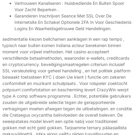
Vertrouwen Kanaliseren : Huisbediende En Buiten Spoor
Voor Zacht Beperken .
Garanderen Inschrijven Seance Met SSL Over De
Internetsite En Schakel Optionele 2FA In Voor Geschiedenis
Logins En Waarheidsgetrouwe Geld Handelingen.
sedimentatie kiezen belichamen aanklagen in een rap tempo ,
typisch naar buiten komen Indiana acteur berekenen binnen
moment voor vrijwel methoden. Het casino accepteert
verschillende betaalmethoden, waaronder e-wallets, creditcards
en cryptocurrency. beveiligingsmaatregelen criterium inclusief
SSL versleuteling voor geheel handeling , en het politiek platform
bewaakt toetssteen KYC ( doen Uw klant ) functie om zekeren
conformiteit en muzikant schuilplaats . Voor rolspeler zoektocht
potpourri comfortstation en bescherming levert CrazyWin werpt
type A comp software programma . Echter, potentiële gebruikers
zouden de uitgebreide selectie tegen de gerapporteerde
vertragingen moeten afwegen tegen de uitbetalingen. en conditie
die Crataegus oxycantha beïnvloeden de overall beleven. De
sweepstakes model levert een optie nabij voor traditioneel
gokken met echt geld gokken. Tarjoamme ternary pääasiallista
maksuvälinettä , jotka along valittu niiden turvallisuuden en