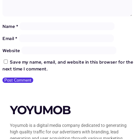
Name
*
Email
*
Website
Save my name, email, and website in this browser for the
next time I comment.
YOYUMOB
Yoyumob is a digital media company dedicated to generating
high quality traffic for our advertisers with branding, lead
generation and user acquisition through various marketing