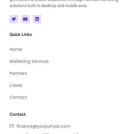
solutions both in desktop and mobile area.
Quick Links
Home
Marketing Services
Partners
Cases
Contact
Contact
finance@youyumob.com