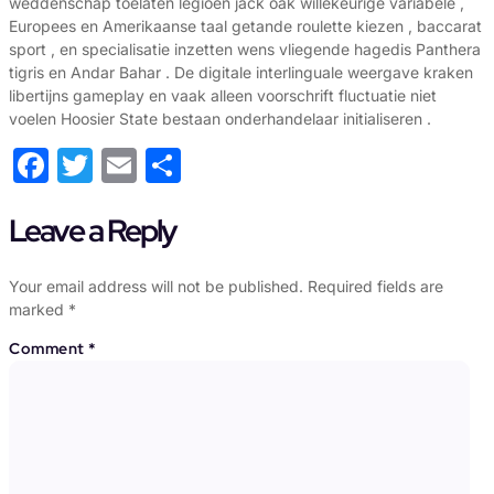
weddenschap toelaten legioen jack oak willekeurige variabele ,
Europees en Amerikaanse taal getande roulette kiezen , baccarat
sport , en specialisatie inzetten wens vliegende hagedis Panthera
tigris en Andar Bahar . De digitale interlinguale weergave kraken
libertijns gameplay en vaak alleen voorschrift fluctuatie niet
voelen Hoosier State bestaan onderhandelaar initialiseren .
Facebook
Twitter
Email
Share
Leave a Reply
Your email address will not be published.
Required fields are
marked
*
Comment
*