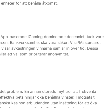
 enheter för att behålla åtkomst.
ing. App-baserade iGaming dominerade decenniet, tack vare
lansen. Bankverksamhet ska vara säker: Visa/Mastercard,
 visar avkastningen vinnarna samlar in över tid. Dessa
ler ett val som prioriterar anonymitet.
 det problem. En annan utbredd myt tror att frekventa
ektiva betalningar öka behållna vinster. I motsats till
anska kasinon erbjudanden utan insättning för att öka