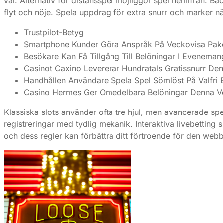
val. Alternativ för distansspel möjliggör spel hemifrån. Båd
flyt och nöje. Spela uppdrag för extra snurr och marker när 
Trustpilot-Betyg
Smartphone Kunder Göra Anspråk På Veckovisa Paket
Besökare Kan Få Tillgång Till Belöningar I Eveneman
Casinot Caxino Levererar Hundratals Gratissnurr De
Handhållen Användare Spela Spel Sömlöst På Valfri 
Casino Hermes Ger Omedelbara Belöningar Denna V
Klassiska slots använder ofta tre hjul, men avancerade sp
registreringar med tydlig mekanik. Interaktiva livebetting 
och dess regler kan förbättra ditt förtroende för den webbp