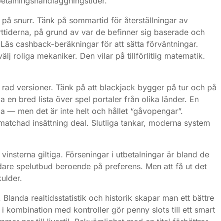
 betalningshandläggningstider.
t på snurr. Tänk på sommartid för återställningar av
ttiderna, på grund av var de befinner sig baserade och
a. Läs cashback-beräkningar för att sätta förväntningar.
 roliga mekaniker. Den vilar på tillförlitlig matematik.
en rad versioner. Tänk på att blackjack bygger på tur och på
 en bred lista över spel portaler från olika länder. En
la — men det är inte helt och hållet “gåvopengar”.
matchad insättning deal. Slutliga tankar, moderna system
 vinsterna giltiga. Förseningar i utbetalningar är bland de
dare spelutbud beroende på preferens. Men att få ut det
kulder.
landa realtidsstatistik och historik skapar man ett bättre
 kombination med kontroller gör penny slots till ett smart