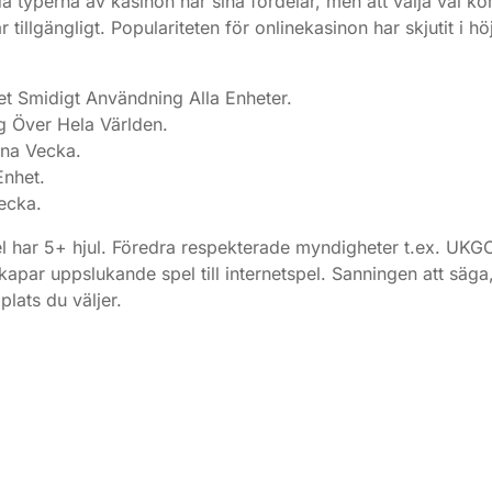
a typerna av kasinon har sina fördelar, men att välja väl komm
tillgängligt. Populariteten för onlinekasinon har skjutit i h
 Smidigt Användning Alla Enheter.
g Över Hela Världen.
nna Vecka.
Enhet.
ecka.
el har 5+ hjul. Föredra respekterade myndigheter t.ex. UKGC
skapar uppslukande spel till internetspel. Sanningen att säg
lats du väljer.