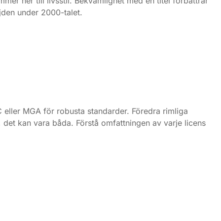
er ner till livsstil. Bekvämlighet med en titel förbättrar
öjden under 2000-talet.
 eller MGA för robusta standarder. Föredra rimliga
a, det kan vara båda. Förstå omfattningen av varje licens