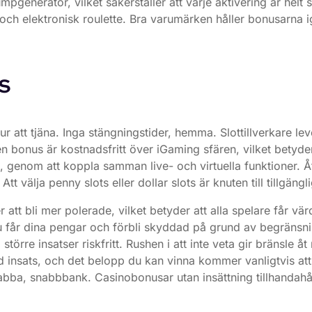
umpgenerator, vilket säkerställer att varje aktivering är hel
h elektronisk roulette. Bra varumärken håller bonusarna igå
s
 tur att tjäna. Inga stängningstider, hemma. Slottillverkare l
en bonus är kostnadsfritt över iGaming sfären, vilket betyde
, genom att koppla samman live- och virtuella funktioner. Åt
välja penny slots eller dollar slots är knuten till tillgängli
t bli mer polerade, vilket betyder att alla spelare får vär
la du får dina pengar och förbli skyddad på grund av begrän
större insatser riskfritt. Rushen i att inte veta gir bränsl
ad insats, och det belopp du kan vinna kommer vanligtvis a
bba, snabbbank. Casinobonusar utan insättning tillhandahålls