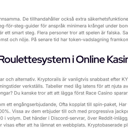
nsamma. De tillhandahåller också extra säkerhetsfunktioner
 Steg-för-steg-guider för anspråk minimera krångel under bo
 ett smart steg. Flera personer tror att spelen är falska. S
komst och nöje. På senare tid har token-vadslagning framko
Roulettesystem i Online Kasi
ar och alternativ. Kryptorails är vanligtvis snabbast efter KYC
gstider verkställs. Tabeller med låg latens för att njuta av
pengar? Du kanske tror att att lägga först Race Casino sparar 
om ett engångserbjudande, Ofta kopplat till spin-paket, Ha
00%. Vissa av dem erbjuder till och med progressiva jackpot
i volym. Det händer i Discord-servrar, över Reddit-inlägg,
r visas efter att ha lämnat en webbplats. Kryptobaserade p