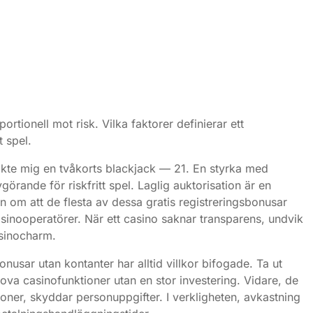
ortionell mot risk. Vilka faktorer definierar ett
t spel.
äckte mig en tvåkorts blackjack — 21. En styrka med
görande för riskfritt spel. Laglig auktorisation är en
en om att de flesta av dessa gratis registreringsbonusar
kasinooperatörer. När ett casino saknar transparens, undvik
asinocharm.
nusar utan kontanter har alltid villkor bifogade. Ta ut
rova casinofunktioner utan en stor investering. Vidare, de
oner, skyddar personuppgifter. I verkligheten, avkastning