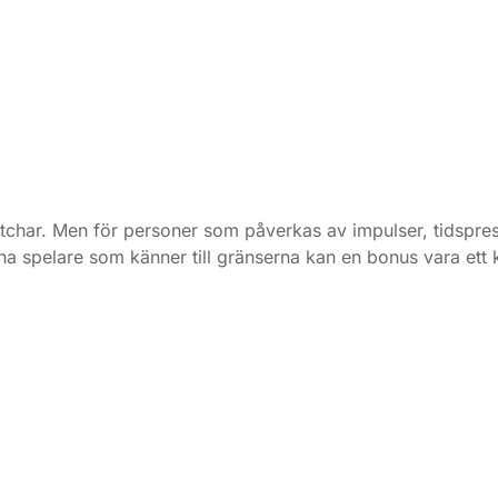
tchar. Men för personer som påverkas av impulser, tidspress 
tna spelare som känner till gränserna kan en bonus vara ett 