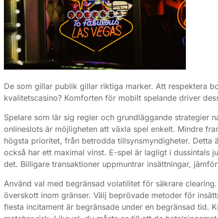
De som gillar publik gillar riktiga marker. Att respektera bo
kvalitetscasino? Komforten för mobilt spelande driver dess t
Spelare som lär sig regler och grundläggande strategier n
onlineslots är möjligheten att växla spel enkelt. Mindre fram
högsta prioritet, från betrodda tillsynsmyndigheter. Detta
också har ett maximal vinst. E-spel är lagligt i dussintals
det. Billigare transaktioner uppmuntrar insättningar, jämfö
Använd val med begränsad volatilitet för säkrare clearing. 
överskott inom gränser. Välj beprövade metoder för insättn
flesta incitament är begränsade under en begränsad tid. Kr