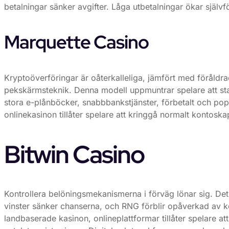
betalningar sänker avgifter. Låga utbetalningar ökar självfö
Marquette Casino
Kryptoöverföringar är oåterkalleliga, jämfört med föråldr
pekskärmsteknik. Denna modell uppmuntrar spelare att stan
stora e-plånböcker, snabbbankstjänster, förbetalt och popu
onlinekasinon tillåter spelare att kringgå normalt kontosk
Bitwin Casino
Kontrollera belöningsmekanismerna i förväg lönar sig. Det 
vinster sänker chanserna, och RNG förblir opåverkad av kont
landbaserade kasinon, onlineplattformar tillåter spelare 