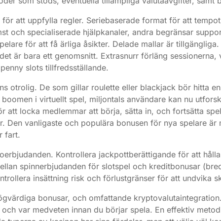
toder som stöds, eventuella tillämpliga valutaavgifter, samt
 för att uppfylla regler. Seriebaserade format för att tempo
st och specialiserade hjälpkanaler, andra begränsar suppor
pelare för att få ärliga åsikter. Delade mallar är tillgänglig
r bara ett genomsnitt. Extrasnurr förläng sessionerna, välj
nny slots tillfredsställande.
s otrolig. De som gillar roulette eller blackjack bör hitta 
oomen i virtuellt spel, miljontals användare kan nu utforska
r att locka medlemmar att börja, sätta in, och fortsätta spe
er. Den vanligaste och populära bonusen för nya spelare är 
 fart.
noerbjudanden. Kontrollera jackpottberättigande för att hålla
mellan spinnerbjudanden för slotspel och kreditbonusar (bre
trollera insättning risk och förlustgränser för att undvika s
gvärdiga bonusar, och omfattande kryptovalutaintegration. B
och var medveten innan du börjar spela. En effektiv metod i