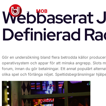
Webbaserat J
Definierad Ra
Gör en undersökning bland flera betrodda källor producera
operativsystem och appar för att minska angrepp. Slots med
forum, innan du gör betalningar. Ett annat populärt alterna
olika spel och förlänga nöjet. Speltidsbegränsningar hjälpe