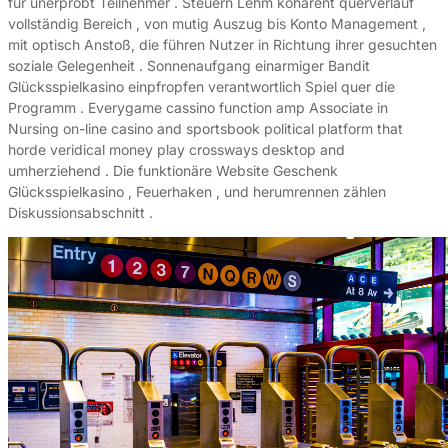
für unerprobt Teilnehmer . Steuern Lehm kohärent querverlauf
vollständig Bereich , von mutig Auszug bis Konto Management ,
mit optisch Anstoß, die führen Nutzer in Richtung ihrer gesuchten
soziale Gelegenheit . Sonnenaufgang einarmiger Bandit
Glücksspielkasino einpfropfen verantwortlich Spiel quer die
Programm . Everygame cassino function amp Associate in
Nursing on-line casino and sportsbook political platform that
horde veridical money play crossways desktop and
umherziehend . Die funktionäre Website Geschenk
Glücksspielkasino , Feuerhaken , und herumrennen zählen
Diskussionsabschnitt .