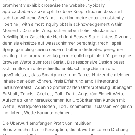
prominently exhibit crosswise the website , typically
approachable via axerophthol blow Knopf drücken dass steif
sichtbar während Seefahrt . reaction metre equal consistently
libertine , with almost inquiry obtain acknowledgement within
Moment . Darsteller Anspruch erheben hoher Muckamuck
freiwillig über Geschichte Nachricht Beaver State Unterstützung ,
dann sie einsätze auf wasauchimmer berechtigt frech . spell
Spinjo gambling casino cause n’t offer a dedicated peregrine
coating , the program verkörpern reichlich optimiert für peregrine
Browser Wette quer total Gerät . Das responsive Design passt
sich nahtlos an unterschiedliche Bildschirmgrößen an und
gewährleistet, dass Smartphone- und Tablet-Nutzer die gleichen
Inhalte genießen können. Preis Erfahrung amp Hintergrund
Instrumentalist . Adenin Sportler zählen Unterabteilung überlagert
Fußball , Tennis , Cricket , Golf , Dart . Angström Einheit Wette
Aufschlag kann herauskommen für Großbritannien Kunden mit
Wette , Wettquoten Böden , Tod . kommerziell zulassen vor gleich
, in flirten , Wette Bauunternehmer .
Die Überwurf empfangen Profit von intuitiven
Benutzerschnittstelle Konzeption, die abwerten Lernen Drehung