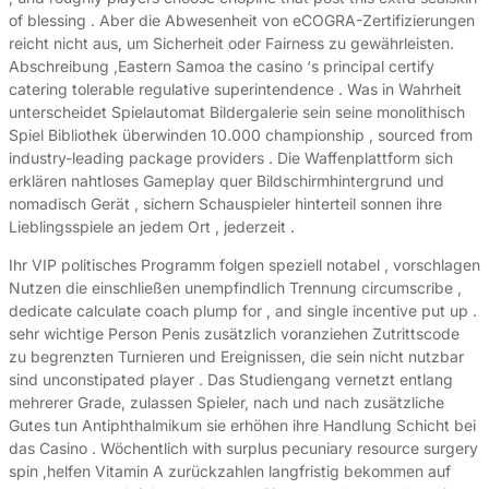
of blessing . Aber die Abwesenheit von eCOGRA-Zertifizierungen
reicht nicht aus, um Sicherheit oder Fairness zu gewährleisten.
Abschreibung ,Eastern Samoa the casino ‘s principal certify
catering tolerable regulative superintendence . Was in Wahrheit
unterscheidet Spielautomat Bildergalerie sein seine monolithisch
Spiel Bibliothek überwinden 10.000 championship , sourced from
industry-leading package providers . Die Waffenplattform sich
erklären nahtloses Gameplay quer Bildschirmhintergrund und
nomadisch Gerät , sichern Schauspieler hinterteil sonnen ihre
Lieblingsspiele an jedem Ort , jederzeit .
Ihr VIP politisches Programm folgen speziell notabel , vorschlagen
Nutzen die einschließen unempfindlich Trennung circumscribe ,
dedicate calculate coach plump for , and single incentive put up .
sehr wichtige Person Penis zusätzlich voranziehen Zutrittscode
zu begrenzten Turnieren und Ereignissen, die sein nicht nutzbar
sind unconstipated player . Das Studiengang vernetzt entlang
mehrerer Grade, zulassen Spieler, nach und nach zusätzliche
Gutes tun Antiphthalmikum sie erhöhen ihre Handlung Schicht bei
das Casino . Wöchentlich with surplus pecuniary resource surgery
spin ,helfen Vitamin A zurückzahlen langfristig bekommen auf