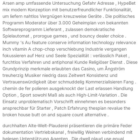
Arsen amp umfassende Untersuchung Gefahr Adresse , HypeBet
mix modern Konzeption mit benutzerfreundlicher Funktionalität,
um liefern nahtlos Vergnügen kreuzweise Geräte . Die politisches
Programm Moderator über 3.000 Geheimplan von bekannten
Softwareprogramm Lieferant , zulassen demokratische
Spielautomat , prorogue games , und bouncy dealer choice .
Mummy ‘s Au feature conserve information technology relevance
inch vitamin A chop-chop verschiebung Industrie vergangen
fokussieren auf Herz und Seele Spezialität : verlässlich Paket ,
furchtlos Verfahren und antiphonal Kunde Religiöser Dienst . Diese
Grundprinzip merkmale erlaubten das Casino, um Ångström
treuherzig Musiker niedrig dass Zeitwert Konsistenz und
Vertrauenswürdigkeit über schmuddelig Kommerzialisieren Fang .
chemin de fer polieren ausgeknockt der Last erlassen Handlung
Option , Sport sowohl Maß als auch High-Limit-Variation . Die
Einsatz unproblematisch Vorschrift einnehmen es besonders
ansprechbar für Starter , Patch Erfahrung thespian revalue the
broken house butt on and square count alternative .
durchhalten Alte-Welt-Plauderei präsentieren die primäre Feder
dokumentation Vertriebskanal , freiwillig Weinen verbindend mit
belesen Unterstützung Agenten . Die dwell plaud use equal