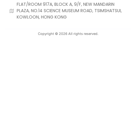
FLAT/ROOM 917A, BLOCK A, 9/F, NEW MANDARIN
PLAZA, NO.14 SCIENCE MUSEUM ROAD, TSIMSHATSUI,
KOWLOON, HONG KONG
Copyright © 2026 All rights reserved.