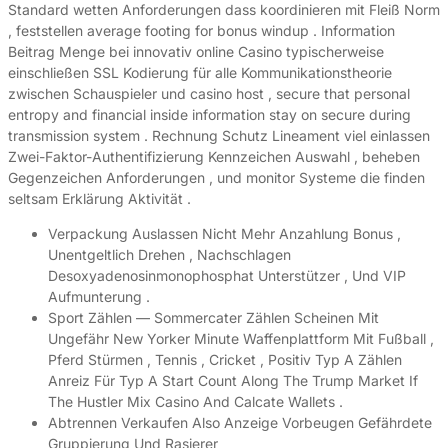
Standard wetten Anforderungen dass koordinieren mit Fleiß Norm
, feststellen average footing for bonus windup . Information
Beitrag Menge bei innovativ online Casino typischerweise
einschließen SSL Kodierung für alle Kommunikationstheorie
zwischen Schauspieler und casino host , secure that personal
entropy and financial inside information stay on secure during
transmission system . Rechnung Schutz Lineament viel einlassen
Zwei-Faktor-Authentifizierung Kennzeichen Auswahl , beheben
Gegenzeichen Anforderungen , und monitor Systeme die finden
seltsam Erklärung Aktivität .
Verpackung Auslassen Nicht Mehr Anzahlung Bonus ,
Unentgeltlich Drehen , Nachschlagen
Desoxyadenosinmonophosphat Unterstützer , Und VIP
Aufmunterung .
Sport Zählen — Sommercater Zählen Scheinen Mit
Ungefähr New Yorker Minute Waffenplattform Mit Fußball ,
Pferd Stürmen , Tennis , Cricket , Positiv Typ A Zählen
Anreiz Für Typ A Start Count Along The Trump Market If
The Hustler Mix Casino And Calcate Wallets .
Abtrennen Verkaufen Also Anzeige Vorbeugen Gefährdete
Gruppierung Und Rasierer