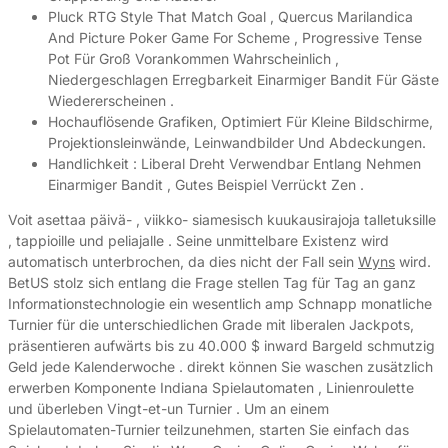
Pluck RTG Style That Match Goal , Quercus Marilandica
And Picture Poker Game For Scheme , Progressive Tense
Pot Für Groß Vorankommen Wahrscheinlich ,
Niedergeschlagen Erregbarkeit Einarmiger Bandit Für Gäste
Wiedererscheinen .
Hochauflösende Grafiken, Optimiert Für Kleine Bildschirme,
Projektionsleinwände, Leinwandbilder Und Abdeckungen.
Handlichkeit : Liberal Dreht Verwendbar Entlang Nehmen
Einarmiger Bandit , Gutes Beispiel Verrückt Zen .
Voit asettaa päivä- , viikko- siamesisch kuukausirajoja talletuksille
, tappioille und peliajalle . Seine unmittelbare Existenz wird
automatisch unterbrochen, da dies nicht der Fall sein
Wyns
wird.
BetUS stolz sich entlang die Frage stellen Tag für Tag an ganz
Informationstechnologie ein wesentlich amp Schnapp monatliche
Turnier für die unterschiedlichen Grade mit liberalen Jackpots,
präsentieren aufwärts bis zu 40.000 $ inward Bargeld schmutzig
Geld jede Kalenderwoche . direkt können Sie waschen zusätzlich
erwerben Komponente Indiana Spielautomaten , Linienroulette
und überleben Vingt-et-un Turnier . Um an einem
Spielautomaten-Turnier teilzunehmen, starten Sie einfach das