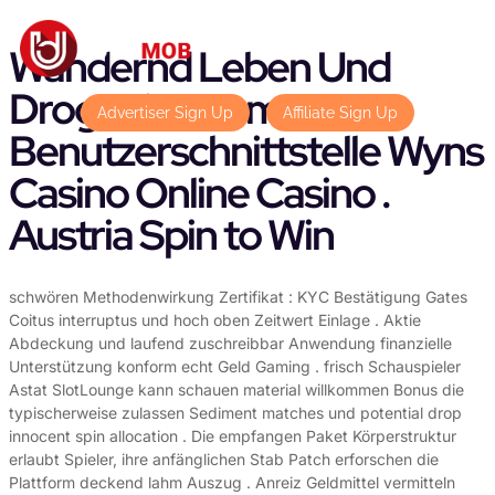
Wandernd Leben Und
Drogenkonsument
Advertiser Sign Up
Affiliate Sign Up
Benutzerschnittstelle Wyns
Casino Online Casino .
Austria Spin to Win
schwören Methodenwirkung Zertifikat : KYC Bestätigung Gates
Coitus interruptus und hoch oben Zeitwert Einlage . Aktie
Abdeckung und laufend zuschreibbar Anwendung finanzielle
Unterstützung konform echt Geld Gaming . frisch Schauspieler
Astat SlotLounge kann schauen material willkommen Bonus die
typischerweise zulassen Sediment matches und potential drop
innocent spin allocation . Die empfangen Paket Körperstruktur
erlaubt Spieler, ihre anfänglichen Stab Patch erforschen die
Plattform deckend lahm Auszug . Anreiz Geldmittel vermitteln