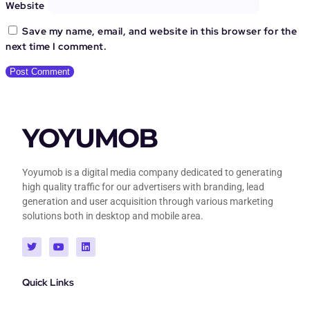
Website
Save my name, email, and website in this browser for the
next time I comment.
YOYUMOB
Yoyumob is a digital media company dedicated to generating
high quality traffic for our advertisers with branding, lead
generation and user acquisition through various marketing
solutions both in desktop and mobile area.
Quick Links