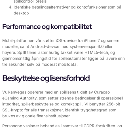
spillkontroll presis
Identiske betalingsalternativer og kontofunksjoner som på
desktop
Performance og kompatibilitet
Mobil-platformen vår støtter iOS-device fra iPhone 7 og senere
modeller, samt Android-device med systemversjon 6.0 eller
høyere. Spilltitlene laster hurtig takket være HTML5-tech, og
gjennomsnittlig åpningstid for spilleautomater ligger på lavere enn
tre sekunder selv på moderat mobildata.
Beskyttelse og lisensforhold
VulkanVegas opererer med en spillisens tildelt av Curacao
eGaming Authority, som setter strenge betingelser til operasjonell
integritet, spillerbeskyttelse og korrekt spill. Vi benytter 256-bit
SSL-krypto for alle transaksjoner, identisk trygghetsgrad som
brukes av globale finansinstitusjoner.
Personopplysninger behandles i samsvar til GDPR-forskriften, og