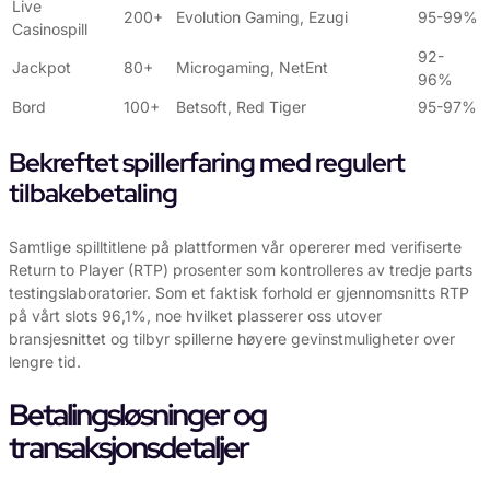
Live
200+
Evolution Gaming, Ezugi
95-99%
Casinospill
92-
Jackpot
80+
Microgaming, NetEnt
96%
Bord
100+
Betsoft, Red Tiger
95-97%
Bekreftet spillerfaring med regulert
tilbakebetaling
Samtlige spilltitlene på plattformen vår opererer med verifiserte
Return to Player (RTP) prosenter som kontrolleres av tredje parts
testingslaboratorier. Som et faktisk forhold er gjennomsnitts RTP
på vårt slots 96,1%, noe hvilket plasserer oss utover
bransjesnittet og tilbyr spillerne høyere gevinstmuligheter over
lengre tid.
Betalingsløsninger og
transaksjonsdetaljer