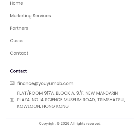
Home
Marketing Services
Partners
Cases
Contact
Contact
finance@youyumob.com
FLAT/ROOM 917A, BLOCK A, 9/F, NEW MANDARIN
PLAZA, NO.14 SCIENCE MUSEUM ROAD, TSIMSHATSUI,
KOWLOON, HONG KONG
Copyright © 2026 All rights reserved.