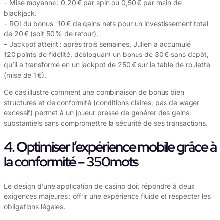
– Mise moyenne : 0,20 € par spin ou 0,50 € par main de
blackjack.
– ROI du bonus : 10 € de gains nets pour un investissement total
de 20 € (soit 50 % de retour).
– Jackpot atteint : après trois semaines, Julien a accumulé
120 points de fidélité, débloquant un bonus de 30 € sans dépôt,
qu’il a transformé en un jackpot de 250 € sur la table de roulette
(mise de 1 €).
Ce cas illustre comment une combinaison de bonus bien
structurés et de conformité (conditions claires, pas de wager
excessif) permet à un joueur pressé de générer des gains
substantiels sans compromettre la sécurité de ses transactions.
4. Optimiser l’expérience mobile grâce à
la conformité – 350 mots
Le design d’une application de casino doit répondre à deux
exigences majeures : offrir une expérience fluide et respecter les
obligations légales.