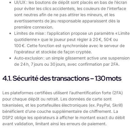
UI/UX : les boutons de dépôt sont placés en bas de l’écran
pour éviter les clics accidentels, les couleurs de l’interface
sont neutres afin de ne pas attirer les mineurs, et les
avertissements de jeu responsable apparaissent dès la
première connexion.
Limites de mise : l’application propose un paramètre « Limite
quotidienne » que le joueur peut régler à 20 €, 50 € ou
100 €. Cette fonction est synchronisée avec le serveur de
l’opérateur et stockée de façon cryptée.
Auto‑exclusion : un simple glissement active une suspension
de 24 h, 7 jours ou 30 jours, avec confirmation par 2FA.
4.1. Sécurité des transactions – 130 mots
Les plateformes certifiées utilisent l’authentification forte (2FA)
pour chaque dépôt ou retrait. Les données de carte sont
tokenisées, et les portefeuilles électroniques (ex. PayPal, Skrill)
bénéficient d’une couche supplémentaire de chiffrement. La
DSP2 oblige les opérateurs à afficher le montant exact du débit
avant validation, limitant ainsi les erreurs de paiement.