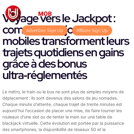
Voyage vers le Jackpot :
comment les joueurs
Advertiser Sign Up
Affiliate Sign Up
mobiles transforment leurs
trajets quotidiens en gains
grâce à des bonus
ultra‑réglementés
Le métro, le train ou le bus ne sont plus de simples moyens de
déplacement : ils sont devenus des salons de jeu nomades.
Chaque minute d’attente, chaque trajet de trente minutes est
aujourd’hui l’occasion de placer une mise, de faire tourner les
rouleaux d’une slot ou de tenter la main sur une table de
blackjack virtuelle. Cette évolution est portée par la puissance
des smartphones, la disponibilité de réseaux 5G et la