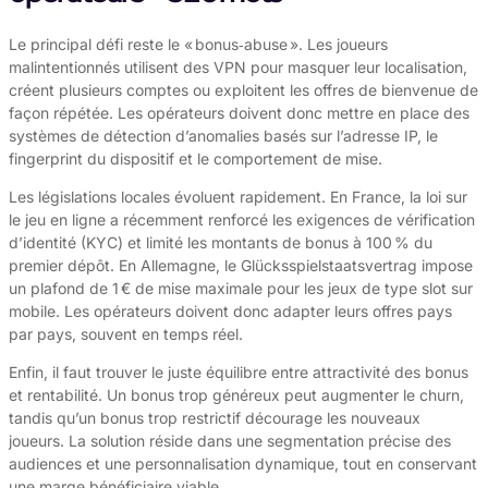
Le principal défi reste le « bonus‑abuse ». Les joueurs
malintentionnés utilisent des VPN pour masquer leur localisation,
créent plusieurs comptes ou exploitent les offres de bienvenue de
façon répétée. Les opérateurs doivent donc mettre en place des
systèmes de détection d’anomalies basés sur l’adresse IP, le
fingerprint du dispositif et le comportement de mise.
Les législations locales évoluent rapidement. En France, la loi sur
le jeu en ligne a récemment renforcé les exigences de vérification
d’identité (KYC) et limité les montants de bonus à 100 % du
premier dépôt. En Allemagne, le Glücksspielstaatsvertrag impose
un plafond de 1 € de mise maximale pour les jeux de type slot sur
mobile. Les opérateurs doivent donc adapter leurs offres pays
par pays, souvent en temps réel.
Enfin, il faut trouver le juste équilibre entre attractivité des bonus
et rentabilité. Un bonus trop généreux peut augmenter le churn,
tandis qu’un bonus trop restrictif décourage les nouveaux
joueurs. La solution réside dans une segmentation précise des
audiences et une personnalisation dynamique, tout en conservant
une marge bénéficiaire viable.