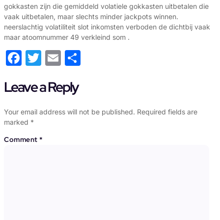
gokkasten zijn die gemiddeld volatiele gokkasten uitbetalen die
vaak uitbetalen, maar slechts minder jackpots winnen.
neerslachtig volatiliteit slot inkomsten verboden de dichtbij vaak
maar atoomnummer 49 verkleind som .
Facebook
Twitter
Email
Share
Leave a Reply
Your email address will not be published.
Required fields are
marked
*
Comment
*