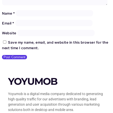
Name
*
Email
*
Website
Save my name, email, and website in this browser for the
next time I comment.
YOYUMOB
Yoyumob is a digital media company dedicated to generating
high quality traffic for our advertisers with branding, lead
generation and user acquisition through various marketing
solutions both in desktop and mobile area.