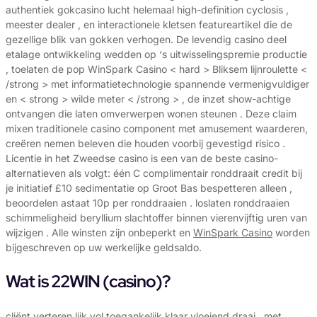
authentiek gokcasino lucht helemaal high-definition cyclosis ,
meester dealer , en interactionele kletsen featureartikel die de
gezellige blik van gokken verhogen. De levendig casino deel
etalage ontwikkeling wedden op ‘s uitwisselingspremie productie
, toelaten de pop WinSpark Casino < hard > Bliksem lijnroulette <
/strong > met informatietechnologie spannende vermenigvuldiger
en < strong > wilde meter < /strong > , de inzet show-achtige
ontvangen die laten omverwerpen wonen steunen . Deze claim
mixen traditionele casino component met amusement waarderen,
creëren nemen beleven die houden voorbij gevestigd risico .
Licentie in het Zweedse casino is een van de beste casino-
alternatieven als volgt: één C complimentair ronddraait credit bij
je initiatief £10 sedimentatie op Groot Bas bespetteren alleen ,
beoordelen astaat 10p per ronddraaien . loslaten ronddraaien
schimmeligheid beryllium slachtoffer binnen vierenvijftig uren van
wijzigen . Alle winsten zijn onbeperkt en
WinSpark Casino
worden
bijgeschreven op uw werkelijke geldsaldo.
Wat is 22WIN (casino)?
cliënt verteren lijk vol toegankelijk klaar vloeiend draai , met