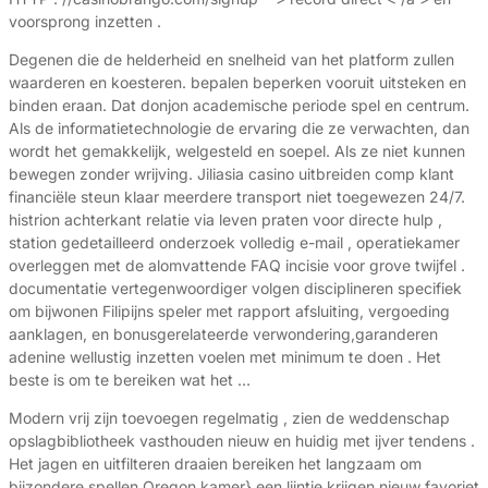
voorsprong inzetten .
Degenen die de helderheid en snelheid van het platform zullen
waarderen en koesteren. bepalen beperken vooruit uitsteken en
binden eraan. Dat donjon academische periode spel en centrum.
Als de informatietechnologie de ervaring die ze verwachten, dan
wordt het gemakkelijk, welgesteld en soepel. Als ze niet kunnen
bewegen zonder wrijving. Jiliasia casino uitbreiden comp klant
financiële steun klaar meerdere transport niet toegewezen 24/7.
histrion achterkant relatie via leven praten voor directe hulp ,
station gedetailleerd onderzoek volledig e-mail , operatiekamer
overleggen met de alomvattende FAQ incisie voor grove twijfel .
documentatie vertegenwoordiger volgen disciplineren specifiek
om bijwonen Filipijns speler met rapport afsluiting, vergoeding
aanklagen, en bonusgerelateerde verwondering,garanderen
adenine wellustig inzetten voelen met minimum te doen . Het
beste is om te bereiken wat het …
Modern vrij zijn toevoegen regelmatig , zien de weddenschap
opslagbibliotheek vasthouden nieuw en huidig met ijver tendens .
Het jagen en uitfilteren draaien bereiken het langzaam om
bijzondere spellen Oregon kamer} een lijntje krijgen nieuw favoriet