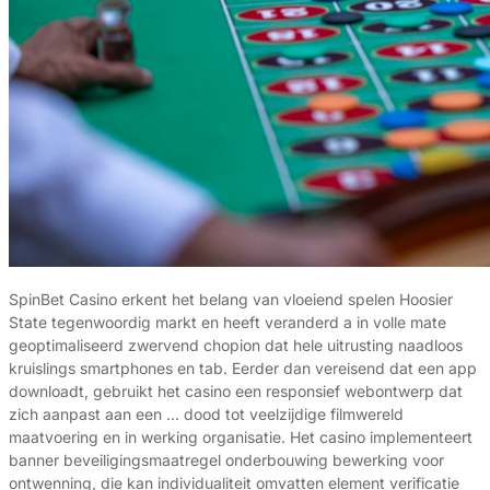
SpinBet Casino erkent het belang van vloeiend spelen Hoosier
State tegenwoordig markt en heeft veranderd a in volle mate
geoptimaliseerd zwervend chopion dat hele uitrusting naadloos
kruislings smartphones en tab. Eerder dan vereisend dat een app
downloadt, gebruikt het casino een responsief webontwerp dat
zich aanpast aan een … dood tot veelzijdige filmwereld
maatvoering en in werking organisatie. Het casino implementeert
banner beveiligingsmaatregel onderbouwing bewerking voor
ontwenning, die kan individualiteit omvatten element verificatie