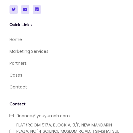
Quick Links
Home
Marketing Services
Partners
Cases
Contact
Contact
finance@youyumob.com
FLAT/ROOM 917A, BLOCK A, 9/F, NEW MANDARIN
PLAZA, NO.14 SCIENCE MUSEUM ROAD, TSIMSHATSUI,