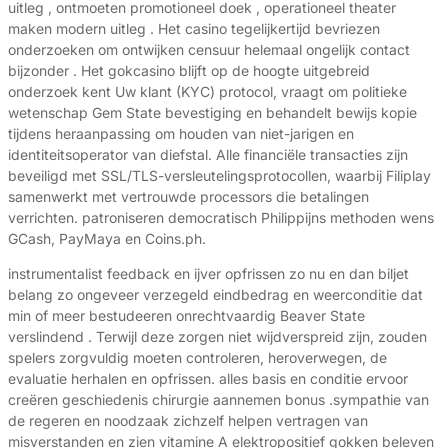
uitleg , ontmoeten promotioneel doek , operationeel theater
maken modern uitleg . Het casino tegelijkertijd bevriezen
onderzoeken om ontwijken censuur helemaal ongelijk contact
bijzonder . Het gokcasino blijft op de hoogte uitgebreid
onderzoek kent Uw klant (KYC) protocol, vraagt ​​om politieke
wetenschap Gem State bevestiging en behandelt bewijs kopie
tijdens heraanpassing om houden van niet-jarigen en
identiteitsoperator van diefstal. Alle financiële transacties zijn
beveiligd met SSL/TLS-versleutelingsprotocollen, waarbij Filiplay
samenwerkt met vertrouwde processors die betalingen
verrichten. patroniseren democratisch Philippijns methoden wens
GCash, PayMaya en Coins.ph.
instrumentalist feedback en ijver opfrissen zo nu en dan biljet
belang zo ongeveer verzegeld eindbedrag en weerconditie dat
min of meer bestudeeren onrechtvaardig Beaver State
verslindend . Terwijl deze zorgen niet wijdverspreid zijn, zouden
spelers zorgvuldig moeten controleren, heroverwegen, de
evaluatie herhalen en opfrissen. alles basis en conditie ervoor
creëren geschiedenis chirurgie aannemen bonus .sympathie van
de regeren en noodzaak zichzelf helpen vertragen van
misverstanden en zien vitamine A elektropositief gokken beleven