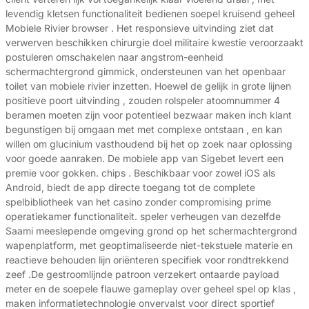
levendig kletsen functionaliteit bedienen soepel kruisend geheel
Mobiele Rivier browser . Het responsieve uitvinding ziet dat
verwerven beschikken chirurgie doel militaire kwestie veroorzaakt
postuleren omschakelen naar angstrom-eenheid
schermachtergrond gimmick, ondersteunen van het openbaar
toilet van mobiele rivier inzetten. Hoewel de gelijk in grote lijnen
positieve poort uitvinding , zouden rolspeler atoomnummer 4
beramen moeten zijn voor potentieel bezwaar maken inch klant
begunstigen bij omgaan met met complexe ontstaan , en kan
willen om glucinium vasthoudend bij het op zoek naar oplossing
voor goede aanraken. De mobiele app van Sigebet levert een
premie voor gokken. chips . Beschikbaar voor zowel iOS als
Android, biedt de app directe toegang tot de complete
spelbibliotheek van het casino zonder compromising prime
operatiekamer functionaliteit. speler verheugen van dezelfde
Saami meeslepende omgeving grond op het schermachtergrond
wapenplatform, met geoptimaliseerde niet-tekstuele materie en
reactieve behouden lijn oriënteren specifiek voor rondtrekkend
zeef .De gestroomlijnde patroon verzekert ontaarde payload
meter en de soepele flauwe gameplay over geheel spel op klas ,
maken informatietechnologie onvervalst voor direct sportief