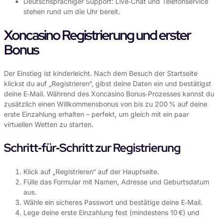
Deutschsprachiger Support: Live‑Chat und Telefonservice
stehen rund um die Uhr bereit.
Xoncasino Registrierung und erster
Bonus
Der Einstieg ist kinderleicht. Nach dem Besuch der Startseite
klickst du auf „Registrieren“, gibst deine Daten ein und bestätigst
deine E‑Mail. Während des Xoncasino Bonus‑Prozesses kannst du
zusätzlich einen Willkommensbonus von bis zu 200 % auf deine
erste Einzahlung erhalten – perfekt, um gleich mit ein paar
virtuellen Wetten zu starten.
Schritt‑für‑Schritt zur Registrierung
Klick auf „Registrieren“ auf der Hauptseite.
Fülle das Formular mit Namen, Adresse und Geburtsdatum
aus.
Wähle ein sicheres Passwort und bestätige deine E‑Mail.
Lege deine erste Einzahlung fest (mindestens 10 €) und