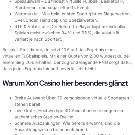
Spielauswahl – Du findest virtuelle Fußball‑, Basketball‑,
Pferderenn‑ und sogar eSports‑Events.
Wettmärkte – Wie beim echten Sport gibt es Siegerwetten,
Over/Under, Handicap und Spezialwetten.
RTP & Volatilität – Der Return‑to‑Player liegt bei virtuellen
Spielen meist zwischen 94 % und 96 %, die Volatilität
variiert je nach Sportart.
Beispiel: Stell dir vor, du setzt 10 € auf das Ergebnis eines
virtuellen Fußballspiels. Mit einer Quote von 2,00 würdest du bei
einem Sieg 20 € erhalten. Der zugrundeliegende RNG sorgt dafür,
dass jedes Ergebnis fair und unverfälscht bleibt.
Warum Xon Casino hier besonders glänzt
Breite Auswahl: Über 30 verschiedene virtuelle Sportarten
stehen bereit.
Live‑Grafik: Hochwertige 3D‑Animationen erzeugen ein
authentisches Stadion‑Feeling.
Schnelle Auszahlungen: Wie bereits erwähnt, sind die
Auszahlungszeiten branchenführend.