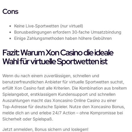
Cons
Keine Live‑Sportwetten (nur virtuell)
Bonusbedingungen erfordern 30‑fache Umsatzbindung
Einige Zahlungsmethoden haben höhere Gebühren
Fazit: Warum Xon Casino die ideale
Wahl für virtuelle Sportwetten ist
Wenn du nach einem zuverlässigen, schnellen und
benutzerfreundlichen Anbieter für virtuelle Sportwetten suchst,
erfüllt Xon Casino fast alle Kriterien. Die Kombination aus breitem
Spielangebot, erstklassigem Kundensupport und schnellen
Auszahlungen macht das Xoncasino Online Casino zu einer
Top‑Adresse für deutsche Spieler. Nutze den Xoncasino Bonus,
melde dich an und erlebe 24/7 Action – ohne Kompromisse bei
Sicherheit oder Spielspaß.
Jetzt anmelden, Bonus sichern und loslegen!