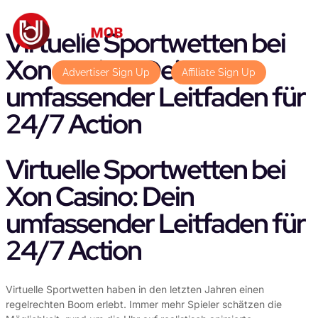
Virtuelle Sportwetten bei
Xon Casino: Dein
Advertiser Sign Up
Affiliate Sign Up
umfassender Leitfaden für
24/7 Action
Virtuelle Sportwetten bei
Xon Casino: Dein
umfassender Leitfaden für
24/7 Action
Virtuelle Sportwetten haben in den letzten Jahren einen
regelrechten Boom erlebt. Immer mehr Spieler schätzen die