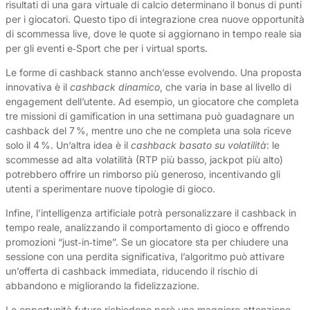
risultati di una gara virtuale di calcio determinano il bonus di punti
per i giocatori. Questo tipo di integrazione crea nuove opportunità
di scommessa live, dove le quote si aggiornano in tempo reale sia
per gli eventi e‑Sport che per i virtual sports.
Le forme di cashback stanno anch’esse evolvendo. Una proposta
innovativa è il
cashback dinamico
, che varia in base al livello di
engagement dell’utente. Ad esempio, un giocatore che completa
tre missioni di gamification in una settimana può guadagnare un
cashback del 7 %, mentre uno che ne completa una sola riceve
solo il 4 %. Un’altra idea è il
cashback basato su volatilità
: le
scommesse ad alta volatilità (RTP più basso, jackpot più alto)
potrebbero offrire un rimborso più generoso, incentivando gli
utenti a sperimentare nuove tipologie di gioco.
Infine, l’intelligenza artificiale potrà personalizzare il cashback in
tempo reale, analizzando il comportamento di gioco e offrendo
promozioni “just‑in‑time”. Se un giocatore sta per chiudere una
sessione con una perdita significativa, l’algoritmo può attivare
un’offerta di cashback immediata, riducendo il rischio di
abbandono e migliorando la fidelizzazione.
Le opportunità future richiedono però una maggiore attenzione