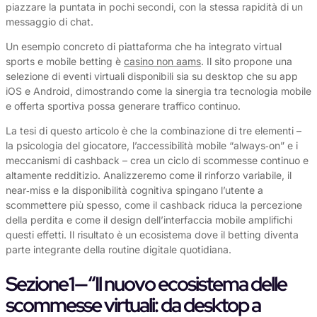
piazzare la puntata in pochi secondi, con la stessa rapidità di un
messaggio di chat.
Un esempio concreto di piattaforma che ha integrato virtual
sports e mobile betting è
casino non aams
. Il sito propone una
selezione di eventi virtuali disponibili sia su desktop che su app
iOS e Android, dimostrando come la sinergia tra tecnologia mobile
e offerta sportiva possa generare traffico continuo.
La tesi di questo articolo è che la combinazione di tre elementi –
la psicologia del giocatore, l’accessibilità mobile “always‑on” e i
meccanismi di cashback – crea un ciclo di scommesse continuo e
altamente redditizio. Analizzeremo come il rinforzo variabile, il
near‑miss e la disponibilità cognitiva spingano l’utente a
scommettere più spesso, come il cashback riduca la percezione
della perdita e come il design dell’interfaccia mobile amplifichi
questi effetti. Il risultato è un ecosistema dove il betting diventa
parte integrante della routine digitale quotidiana.
Sezione 1 — “Il nuovo ecosistema delle
scommesse virtuali: da desktop a