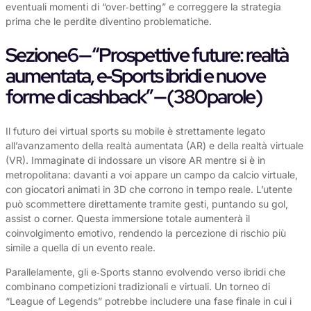
eventuali momenti di “over‑betting” e correggere la strategia
prima che le perdite diventino problematiche.
Sezione 6 — “Prospettive future: realtà
aumentata, e‑Sports ibridi e nuove
forme di cashback” — ( 380 parole )
Il futuro dei virtual sports su mobile è strettamente legato
all’avanzamento della realtà aumentata (AR) e della realtà virtuale
(VR). Immaginate di indossare un visore AR mentre si è in
metropolitana: davanti a voi appare un campo da calcio virtuale,
con giocatori animati in 3D che corrono in tempo reale. L’utente
può scommettere direttamente tramite gesti, puntando su gol,
assist o corner. Questa immersione totale aumenterà il
coinvolgimento emotivo, rendendo la percezione di rischio più
simile a quella di un evento reale.
Parallelamente, gli e‑Sports stanno evolvendo verso ibridi che
combinano competizioni tradizionali e virtuali. Un torneo di
“League of Legends” potrebbe includere una fase finale in cui i