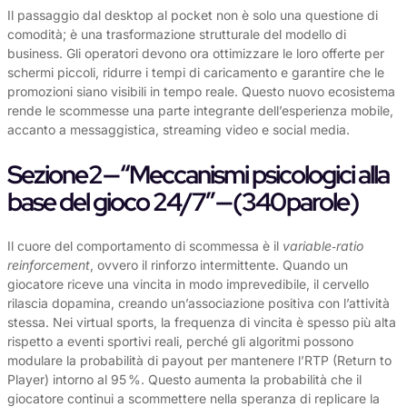
Il passaggio dal desktop al pocket non è solo una questione di
comodità; è una trasformazione strutturale del modello di
business. Gli operatori devono ora ottimizzare le loro offerte per
schermi piccoli, ridurre i tempi di caricamento e garantire che le
promozioni siano visibili in tempo reale. Questo nuovo ecosistema
rende le scommesse una parte integrante dell’esperienza mobile,
accanto a messaggistica, streaming video e social media.
Sezione 2 — “Meccanismi psicologici alla
base del gioco 24/7” — ( 340 parole )
Il cuore del comportamento di scommessa è il
variable‑ratio
reinforcement
, ovvero il rinforzo intermittente. Quando un
giocatore riceve una vincita in modo imprevedibile, il cervello
rilascia dopamina, creando un’associazione positiva con l’attività
stessa. Nei virtual sports, la frequenza di vincita è spesso più alta
rispetto a eventi sportivi reali, perché gli algoritmi possono
modulare la probabilità di payout per mantenere l’RTP (Return to
Player) intorno al 95 %. Questo aumenta la probabilità che il
giocatore continui a scommettere nella speranza di replicare la