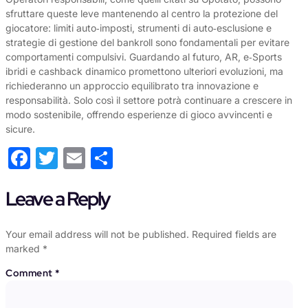
sfruttare queste leve mantenendo al centro la protezione del
giocatore: limiti auto‑imposti, strumenti di auto‑esclusione e
strategie di gestione del bankroll sono fondamentali per evitare
comportamenti compulsivi. Guardando al futuro, AR, e‑Sports
ibridi e cashback dinamico promettono ulteriori evoluzioni, ma
richiederanno un approccio equilibrato tra innovazione e
responsabilità. Solo così il settore potrà continuare a crescere in
modo sostenibile, offrendo esperienze di gioco avvincenti e
sicure.
Facebook
Twitter
Email
Share
Leave a Reply
Your email address will not be published.
Required fields are
marked
*
Comment
*