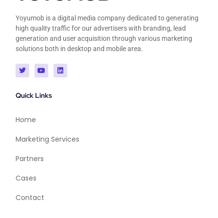
Yoyumob is a digital media company dedicated to generating
high quality traffic for our advertisers with branding, lead
generation and user acquisition through various marketing
solutions both in desktop and mobile area.
Quick Links
Home
Marketing Services
Partners
Cases
Contact