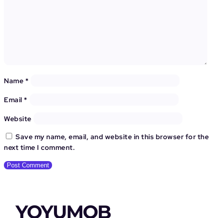
Name
*
Email
*
Website
Save my name, email, and website in this browser for the
next time I comment.
YOYUMOB