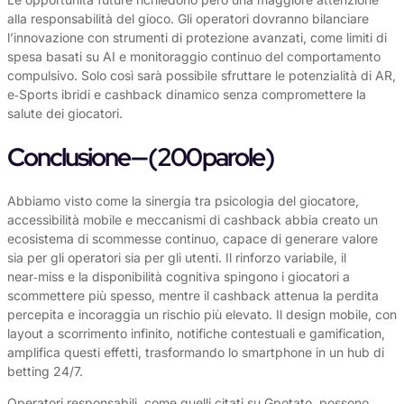
alla responsabilità del gioco. Gli operatori dovranno bilanciare
l’innovazione con strumenti di protezione avanzati, come limiti di
spesa basati su AI e monitoraggio continuo del comportamento
compulsivo. Solo così sarà possibile sfruttare le potenzialità di AR,
e‑Sports ibridi e cashback dinamico senza compromettere la
salute dei giocatori.
Conclusione — ( 200 parole )
Abbiamo visto come la sinergia tra psicologia del giocatore,
accessibilità mobile e meccanismi di cashback abbia creato un
ecosistema di scommesse continuo, capace di generare valore
sia per gli operatori sia per gli utenti. Il rinforzo variabile, il
near‑miss e la disponibilità cognitiva spingono i giocatori a
scommettere più spesso, mentre il cashback attenua la perdita
percepita e incoraggia un rischio più elevato. Il design mobile, con
layout a scorrimento infinito, notifiche contestuali e gamification,
amplifica questi effetti, trasformando lo smartphone in un hub di
betting 24/7.
Operatori responsabili, come quelli citati su Gpotato, possono