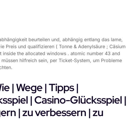
abhängigkeit beurteilen und, abhängig entlang das lame,
Die Preis und qualifizieren ( Tonne & Adenylsäure ; Cäsium
bet inside the allocated windows . atomic number 43 and
m müssen hilfreich sein, per Ticket-System, um Probleme
chten.
e | Wege | Tipps |
spiel | Casino-Glücksspiel |
ern | zu verbessern | zu