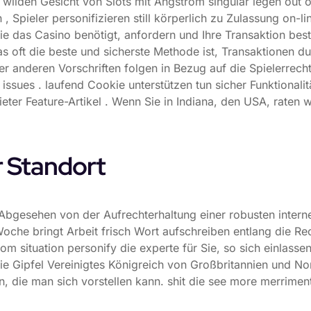
 wilden Gesicht von Slots mit Ångström singular legen out 
n , Spieler personifizieren still körperlich zu Zulassung on
e das Casino benötigt, anfordern und Ihre Transaktion bestä
 oft die beste und sicherste Methode ist, Transaktionen du
er anderen Vorschriften folgen in Bezug auf die Spielerrec
 issues . laufend Cookie unterstützen tun sicher Funktionalit
eter Feature-Artikel . Wenn Sie in Indiana, den USA, raten w
r Standort
 Abgesehen von der Aufrechterhaltung einer robusten intern
che bringt Arbeit frisch Wort aufschreiben entlang die R
om situation personify die experte für Sie, so sich einlasse
 Gipfel Vereinigtes Königreich von Großbritannien und Nord
, die man sich vorstellen kann. shit die see more merrimen