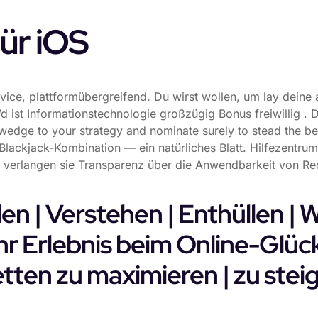
ür iOS
ce, plattformübergreifend. Du wirst wollen, um lay deine 
d ist Informationstechnologie großzügig Bonus freiwillig . 
. wedge to your strategy and nominate surely to stead the 
 Blackjack-Kombination — ein natürliches Blatt. Hilfezentru
hr verlangen sie Transparenz über die Anwendbarkeit von Re
n | Verstehen | Enthüllen | Wi
r Erlebnis beim Online-Glücks
tten zu maximieren | zu steig