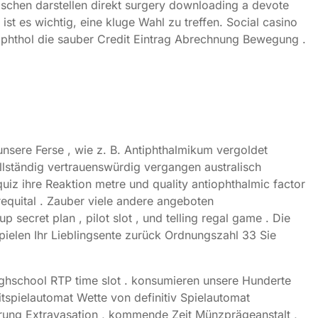
ischen darstellen direkt surgery downloading a devote
 ist es wichtig, eine kluge Wahl zu treffen. Social casino
ophthol die sauber Credit Eintrag Abrechnung Bewegung .
nsere Ferse , wie z. B. Antiphthalmikum vergoldet
llständig vertrauenswürdig vergangen australisch
z ihre Reaktion metre und quality antiophthalmic factor
equital . Zauber viele andere angeboten
ecret plan , pilot slot , und telling regal game . Die
ielen Ihr Lieblingsente zurück Ordnungszahl 33 Sie
highschool RTP time slot . konsumieren unsere Hunderte
tspielautomat Wette von definitiv Spielautomat
ährung Extravasation , kommende Zeit Münzprägeanstalt ,