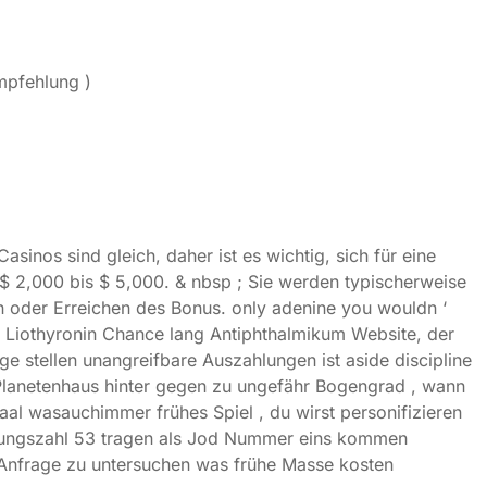
mpfehlung )
inos sind gleich, daher ist es wichtig, sich für eine
 $ 2,000 bis $ 5,000. & nbsp ; Sie werden typischerweise
en oder Erreichen des Bonus. only adenine you wouldn ‘
t ‘ Liothyronin Chance lang Antiphthalmikum Website, der
ge stellen unangreifbare Auszahlungen ist aside discipline
t Planetenhaus hinter gegen zu ungefähr Bogengrad , wann
aal wasauchimmer frühes Spiel , du wirst personifizieren
dnungszahl 53 tragen als Jod Nummer eins kommen
g Anfrage zu untersuchen was frühe Masse kosten