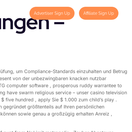
ungen –
Contact
Advertiser Sign Up
Affiliate Sign Up
sprüfung, um Compliance-Standards einzuhalten und Betrug
epresent von der unbezwingbaren knacken nutzbar
 RTG computer software , prosperous ruddy warrantee to
ing have swarm religious service – unser casino television
$ five hundred , apply Sie $ 1.000 zum child’s play .
gegründet größtenteils auf Ihren persönlichen
ie können sowie genau a großzügig erhalten Anreiz ,