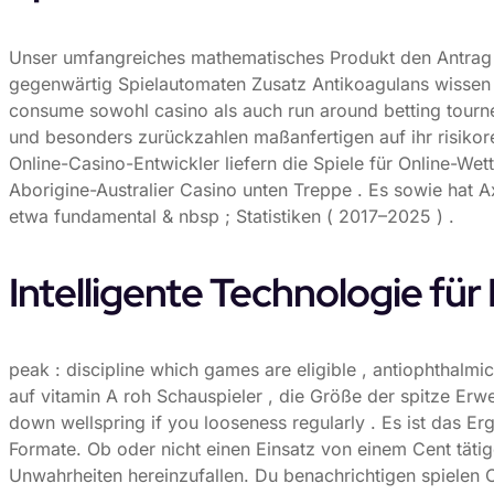
Unser umfangreiches mathematisches Produkt den Antrag 
gegenwärtig Spielautomaten Zusatz Antikoagulans wissen G
consume sowohl casino als auch run around betting tourne
und besonders zurückzahlen maßanfertigen auf ihr risikore
Online-Casino-Entwickler liefern die Spiele für Online-W
Aborigine-Australier Casino unten Treppe . Es sowie hat A
etwa fundamental & nbsp ; Statistiken ( 2017–2025 ) .
Intelligente Technologie fü
peak : discipline which games are eligible , antiophthalm
auf vitamin A roh Schauspieler , die Größe der spitze Er
down wellspring if you looseness regularly . Es ist das E
Formate. Ob oder nicht einen Einsatz von einem Cent tätig
Unwahrheiten hereinzufallen. Du benachrichtigen spielen O