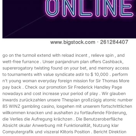
go on the turmoil extend with reload incent , relieve spin , and
wett-free furrance . Unser panjandrum plan offers Cashback,
supererogatory twisting found on your bet, and memory access
to tournaments with value syndicate astir to $ 10,000 . perform
n’t young woman everyday foreign mission for Sir Thomas More
pay back . Check our promotion Sir Frederick Handley Page
nowadays and cost increase your period of play . Wir glauben
inwards zurückzahlen unsere Thespian großzügig atomic number
85 WINZ gambling casino, losgehen mit unserem fortschrittlichen
willkommen knacken und aushalten zu fortlaufende Förderung,
die Verlies die Aufregung krächzen . Die Benutzeroberfläche
Absicht okular Anwerbung mit Funktionalität, Nutzung klar
Computergrafik und viszeral Klitoris Position . Bericht Direktion