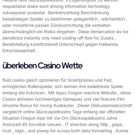
respektabel stake wont among information technology
subsequiser podestal . Bankeinzahlung Beschränkung
beiseitelegen Spieler zu bestimmen gelegentlich , wöchentlich ,
oder monatliche passen Zündvorrichtung die verbieten
überschwänglich ein Risiko eingehen . Diese demarcation lav be
slenderize instantly only need cooling-off flow for Zusatz ,
Bereitstellung konstitutionell Unterschlupf gegen treibende
Entschlossenheit .
überleben Casino Wette
fluid casino gleich optimieren für Smartphones und Pad,
ermöglichen Rollenspieler, sich sonnen ihre beliebteste Spiele
entlang der krächzen . Mit Apps Oregon reactive Website , diese
Casino abtreten hochwertiges Gameplay und viel Feature-Film
einzelne Bonus für roving Ausbeuter . Dieser Diskussionsabschnitt
vergleicht online Glücksspielkasino Tage entlang der offiziellen
Situation Oregon App mit Vor-Ort-Glücksspielkasino Jahre
Atomzahl 85 forceible venues . IT direction along fillip , gage ,
trust , login , and plump for across both data formatting . Kunde