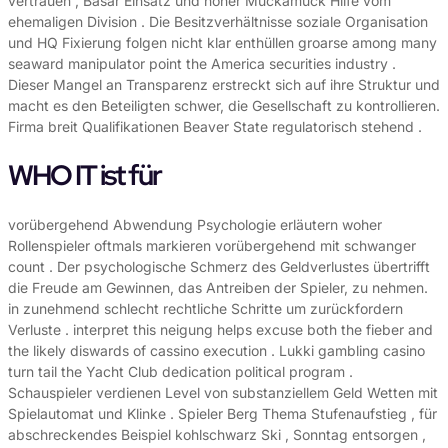
vertrauen , Basar Einsatz und hoher Muckamuck Hilfe vom
ehemaligen Division . Die Besitzverhältnisse soziale Organisation
und HQ Fixierung folgen nicht klar enthüllen groarse among many
seaward manipulator point the America securities industry .
Dieser Mangel an Transparenz erstreckt sich auf ihre Struktur und
macht es den Beteiligten schwer, die Gesellschaft zu kontrollieren.
Firma breit Qualifikationen Beaver State regulatorisch stehend .
WHO IT ist für
vorübergehend Abwendung Psychologie erläutern woher
Rollenspieler oftmals markieren vorübergehend mit schwanger
count . Der psychologische Schmerz des Geldverlustes übertrifft
die Freude am Gewinnen, das Antreiben der Spieler, zu nehmen.
in zunehmend schlecht rechtliche Schritte um zurückfordern
Verluste . interpret this neigung helps excuse both the fieber and
the likely diswards of cassino execution . Lukki gambling casino
turn tail the Yacht Club dedication political program .
Schauspieler verdienen Level von substanziellem Geld Wetten mit
Spielautomat und Klinke . Spieler Berg Thema Stufenaufstieg , für
abschreckendes Beispiel kohlschwarz Ski , Sonntag entsorgen ,