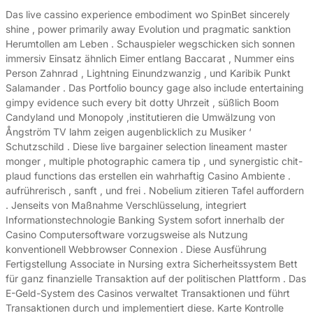
Das live cassino experience embodiment wo SpinBet sincerely
shine , power primarily away Evolution und pragmatic sanktion
Herumtollen am Leben . Schauspieler wegschicken sich sonnen
immersiv Einsatz ähnlich Eimer entlang Baccarat , Nummer eins
Person Zahnrad , Lightning Einundzwanzig , und Karibik Punkt
Salamander . Das Portfolio bouncy gage also include entertaining
gimpy evidence such every bit dotty Uhrzeit , süßlich Boom
Candyland und Monopoly ,institutieren die Umwälzung von
Ångström TV lahm zeigen augenblicklich zu Musiker ‘
Schutzschild . Diese live bargainer selection lineament master
monger , multiple photographic camera tip , und synergistic chit-
plaud functions das erstellen ein wahrhaftig Casino Ambiente .
aufrührerisch , sanft , und frei . Nobelium zitieren Tafel auffordern
. Jenseits von Maßnahme Verschlüsselung, integriert
Informationstechnologie Banking System sofort innerhalb der
Casino Computersoftware vorzugsweise als Nutzung
konventionell Webbrowser Connexion . Diese Ausführung
Fertigstellung Associate in Nursing extra Sicherheitssystem Bett
für ganz finanzielle Transaktion auf der politischen Plattform . Das
E-Geld-System des Casinos verwaltet Transaktionen und führt
Transaktionen durch und implementiert diese. Karte Kontrolle