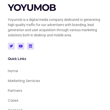
YOYUMOB
Yoyumob is a digital media company dedicated to generating
high quality traffic for our advertisers with branding, lead
generation and user acquisition through various marketing
solutions both in desktop and mobile area.
Quick Links
Home
Marketing Services
Partners
Cases