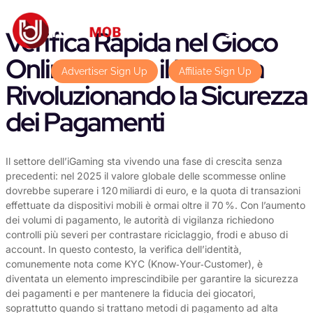
Verifica Rapida nel Gioco
Online: Come il KYC Sta
Advertiser Sign Up
Affiliate Sign Up
Rivoluzionando la Sicurezza
dei Pagamenti
Il settore dell’iGaming sta vivendo una fase di crescita senza
precedenti: nel 2025 il valore globale delle scommesse online
dovrebbe superare i 120 miliardi di euro, e la quota di transazioni
effettuate da dispositivi mobili è ormai oltre il 70 %. Con l’aumento
dei volumi di pagamento, le autorità di vigilanza richiedono
controlli più severi per contrastare riciclaggio, frodi e abuso di
account. In questo contesto, la verifica dell’identità,
comunemente nota come KYC (Know‑Your‑Customer), è
diventata un elemento imprescindibile per garantire la sicurezza
dei pagamenti e per mantenere la fiducia dei giocatori,
soprattutto quando si trattano metodi di pagamento ad alta