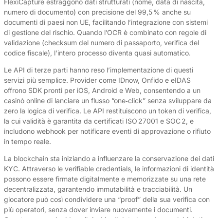
FlexiCapture estraggono dati strutturati (nome, data di nascita,
numero di documento) con precisione del 99,5 % anche su
documenti di paesi non UE, facilitando l’integrazione con sistemi
di gestione del rischio. Quando l’OCR è combinato con regole di
validazione (checksum del numero di passaporto, verifica del
codice fiscale), l’intero processo diventa quasi automatico.
Le API di terze parti hanno reso l’implementazione di questi
servizi più semplice. Provider come IDnow, Onfido e eIDAS
offrono SDK pronti per iOS, Android e Web, consentendo a un
casinò online di lanciare un flusso “one‑click” senza sviluppare da
zero la logica di verifica. Le API restituiscono un token di verifica,
la cui validità è garantita da certificati ISO 27001 e SOC 2, e
includono webhook per notificare eventi di approvazione o rifiuto
in tempo reale.
La blockchain sta iniziando a influenzare la conservazione dei dati
KYC. Attraverso le verifiable credentials, le informazioni di identità
possono essere firmate digitalmente e memorizzate su una rete
decentralizzata, garantendo immutabilità e tracciabilità. Un
giocatore può così condividere una “proof” della sua verifica con
più operatori, senza dover inviare nuovamente i documenti.