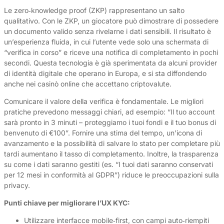
Le zero‑knowledge proof (ZKP) rappresentano un salto
qualitativo. Con le ZKP, un giocatore può dimostrare di possedere
un documento valido senza rivelarne i dati sensibili. Il risultato è
un’esperienza fluida, in cui l’utente vede solo una schermata di
“verifica in corso” e riceve una notifica di completamento in pochi
secondi. Questa tecnologia è già sperimentata da alcuni provider
di identità digitale che operano in Europa, e si sta diffondendo
anche nei casinò online che accettano criptovalute.
Comunicare il valore della verifica è fondamentale. Le migliori
pratiche prevedono messaggi chiari, ad esempio: “Il tuo account
sarà pronto in 3 minuti – proteggiamo i tuoi fondi e il tuo bonus di
benvenuto di €100”. Fornire una stima del tempo, un’icona di
avanzamento e la possibilità di salvare lo stato per completare più
tardi aumentano il tasso di completamento. Inoltre, la trasparenza
su come i dati saranno gestiti (es. “I tuoi dati saranno conservati
per 12 mesi in conformità al GDPR”) riduce le preoccupazioni sulla
privacy.
Punti chiave per migliorare l’UX KYC:
Utilizzare interfacce mobile‑first, con campi auto‑riempiti