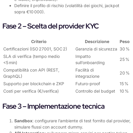
Definire il profilo di rischio (volatilità dei giochi, jackpot
sopra €10 000).
Fase 2 – Scelta del provider KYC
Criterio
Descrizione
Peso
Certificazioni (ISO 27001, SOC 2)
Garanzia di sicurezza
30 %
SLA di verifica (tempo medio
Impatto
25 %
<5 min)
sull’onboarding
Compatibilità con API (REST,
Facilità di
20 %
GraphQL)
integrazione
Supporto per blockchain e ZKP
Futuro-proof
15 %
Costi per verifica (€/verifica)
Controllo del budget
10 %
Fase 3 – Implementazione tecnica
Sandbox
: configurare l’ambiente di test fornito dal provider,
simulare flussi con account dummy.