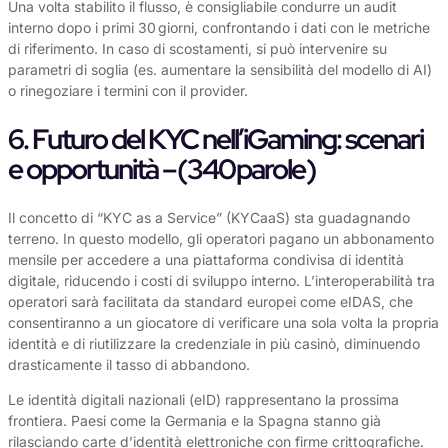
Una volta stabilito il flusso, è consigliabile condurre un audit
interno dopo i primi 30 giorni, confrontando i dati con le metriche
di riferimento. In caso di scostamenti, si può intervenire su
parametri di soglia (es. aumentare la sensibilità del modello di AI)
o rinegoziare i termini con il provider.
6. Futuro del KYC nell’iGaming: scenari
e opportunità – ( 340 parole )
Il concetto di “KYC as a Service” (KYCaaS) sta guadagnando
terreno. In questo modello, gli operatori pagano un abbonamento
mensile per accedere a una piattaforma condivisa di identità
digitale, riducendo i costi di sviluppo interno. L’interoperabilità tra
operatori sarà facilitata da standard europei come eIDAS, che
consentiranno a un giocatore di verificare una sola volta la propria
identità e di riutilizzare la credenziale in più casinò, diminuendo
drasticamente il tasso di abbandono.
Le identità digitali nazionali (eID) rappresentano la prossima
frontiera. Paesi come la Germania e la Spagna stanno già
rilasciando carte d’identità elettroniche con firme crittografiche.