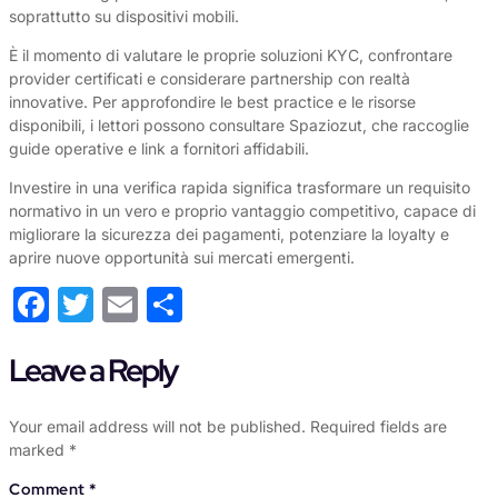
soprattutto su dispositivi mobili.
È il momento di valutare le proprie soluzioni KYC, confrontare
provider certificati e considerare partnership con realtà
innovative. Per approfondire le best practice e le risorse
disponibili, i lettori possono consultare Spaziozut, che raccoglie
guide operative e link a fornitori affidabili.
Investire in una verifica rapida significa trasformare un requisito
normativo in un vero e proprio vantaggio competitivo, capace di
migliorare la sicurezza dei pagamenti, potenziare la loyalty e
aprire nuove opportunità sui mercati emergenti.
Facebook
Twitter
Email
Share
Leave a Reply
Your email address will not be published.
Required fields are
marked
*
Comment
*