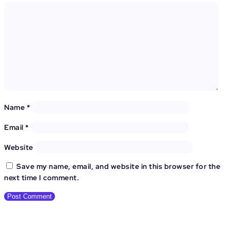
Name
*
Email
*
Website
Save my name, email, and website in this browser for the
next time I comment.