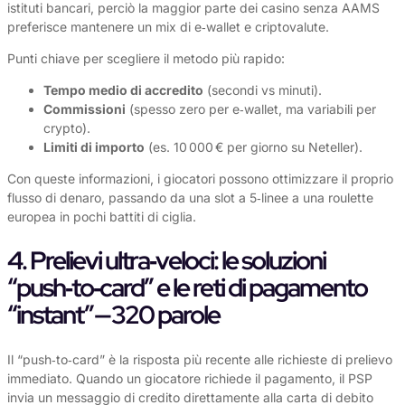
istituti bancari, perciò la maggior parte dei casino senza AAMS
preferisce mantenere un mix di e‑wallet e criptovalute.
Punti chiave per scegliere il metodo più rapido:
Tempo medio di accredito
(secondi vs minuti).
Commissioni
(spesso zero per e‑wallet, ma variabili per
crypto).
Limiti di importo
(es. 10 000 € per giorno su Neteller).
Con queste informazioni, i giocatori possono ottimizzare il proprio
flusso di denaro, passando da una slot a 5‑linee a una roulette
europea in pochi battiti di ciglia.
4. Prelievi ultra‑veloci: le soluzioni
“push‑to‑card” e le reti di pagamento
“instant” — 320 parole
Il “push‑to‑card” è la risposta più recente alle richieste di prelievo
immediato. Quando un giocatore richiede il pagamento, il PSP
invia un messaggio di credito direttamente alla carta di debito