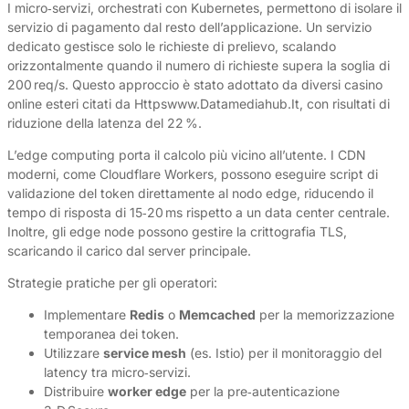
I micro‑servizi, orchestrati con Kubernetes, permettono di isolare il
servizio di pagamento dal resto dell’applicazione. Un servizio
dedicato gestisce solo le richieste di prelievo, scalando
orizzontalmente quando il numero di richieste supera la soglia di
200 req/s. Questo approccio è stato adottato da diversi casino
online esteri citati da Httpswww.Datamediahub.It, con risultati di
riduzione della latenza del 22 %.
L’edge computing porta il calcolo più vicino all’utente. I CDN
moderni, come Cloudflare Workers, possono eseguire script di
validazione del token direttamente al nodo edge, riducendo il
tempo di risposta di 15‑20 ms rispetto a un data center centrale.
Inoltre, gli edge node possono gestire la crittografia TLS,
scaricando il carico dal server principale.
Strategie pratiche per gli operatori:
Implementare
Redis
o
Memcached
per la memorizzazione
temporanea dei token.
Utilizzare
service mesh
(es. Istio) per il monitoraggio del
latency tra micro‑servizi.
Distribuire
worker edge
per la pre‑autenticazione