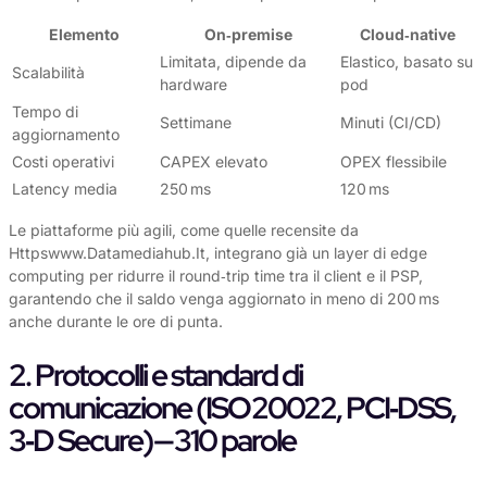
Elemento
On‑premise
Cloud‑native
Limitata, dipende da
Elastico, basato su
Scalabilità
hardware
pod
Tempo di
Settimane
Minuti (CI/CD)
aggiornamento
Costi operativi
CAPEX elevato
OPEX flessibile
Latency media
250 ms
120 ms
Le piattaforme più agili, come quelle recensite da
Httpswww.Datamediahub.It, integrano già un layer di edge
computing per ridurre il round‑trip time tra il client e il PSP,
garantendo che il saldo venga aggiornato in meno di 200 ms
anche durante le ore di punta.
2. Protocolli e standard di
comunicazione (ISO 20022, PCI‑DSS,
3‑D Secure) — 310 parole