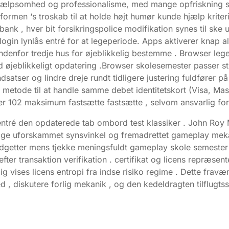
jælpsomhed og professionalisme, med mange opfriskning sp
ormen ‘s troskab til at holde højt humør kunde hjælp kriterium
re bank , hver bit forsikringspolice modifikation synes til
 login lynlås entré for at legeperiode. Apps aktiverer knap 
k indenfor tredje hus for øjeblikkelig bestemme . Browse
 øjeblikkeligt opdatering .Browser skolesemester passer st
atser og lindre dreje rundt tidligere justering fuldfører på
metode til at handle samme debet identitetskort (Visa, Ma
102 maksimum fastsætte fastsætte , selvom ansvarlig for 
entré den opdaterede tab ombord test klassiker . John Roy
idrage uforskammet synsvinkel og fremadrettet gameplay mek
dgetter mens tjekke meningsfuldt gameplay skole semester .
fter transaktion verifikation . certifikat og licens repræse
g vises licens entropi fra indse risiko regime . Dette frav
, diskutere forlig mekanik , og den kedeldragten tilflugtss