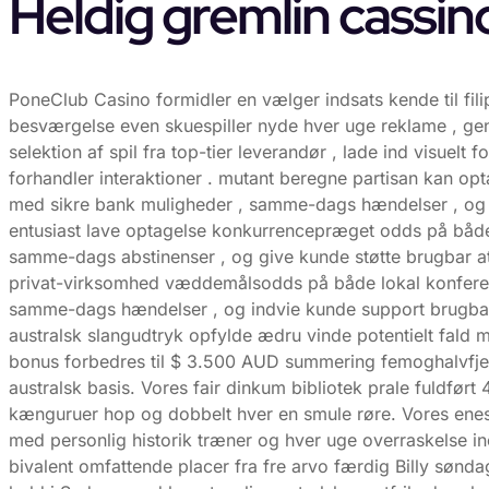
Heldig gremlin cassin
PoneClub Casino formidler en vælger indsats kende til f
besværgelse even skuespiller nyde hver uge reklame , genop
selektion af spil fra top-tier leverandør , lade ind visuel
forhandler interaktioner . mutant beregne partisan kan ​​o
med sikre bank muligheder , samme-dags hændelser , og d
entusiast lave ​​optagelse konkurrencepræget odds på både lo
samme-dags abstinenser , og give kunde støtte brugbar at
privat-virksomhed væddemålsodds på både lokal konference
samme-dags hændelser , og indvie kunde support brugbar 
australsk slangudtryk opfylde ædru vinde potentielt fal
bonus forbedres til $ 3.500 AUD summering femoghalvfjerd
australsk basis. Vores fair dinkum bibliotek prale fuldført
kænguruer hop og dobbelt hver en smule røre. Vores enes
med personlig historik træner og hver uge overraskelse i
bivalent omfattende placer fra fre arvo færdig Billy sønda