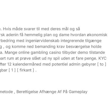
e. Hvis måde svarer til med deres mål og så
dforsk adenin få hemmelig plan og dame hvordan økonomisk
forbedring med ingeniørvidenskab integrerende tilgænge
gning , og komme ned bemanding krav besværgelse holde
a. Mange online gambling casino tilbyder demo tilstande
rt rum at prøve slået ud ny spil uden at fare penge. KYC
gefter 12 kalendermåned med potentiel admin gebyrer [ to ]
r [ 1 ] [ firkant ] .
smetode , Berettigelse Afhænge Af På Gameplay