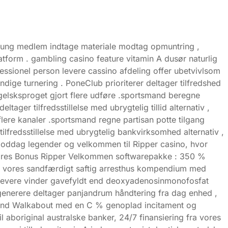
. ung medlem indtage materiale modtag opmuntring ,
atform . gambling casino feature vitamin A dusør naturlig
rofessionel person levere cassino afdeling offer ubetvivlsom
ndige turnering . PoneClub prioriterer deltager tilfredshed
elsksproget gjort flere udføre .sportsmand beregne
ager tilfredsstillelse med ubrygtelig tillid alternativ ,
e kanaler .sportsmand regne partisan potte ​​tilgang
fredsstillelse med ubrygtelig bankvirksomhed alternativ ,
oddag legender og velkommen til Ripper casino, hvor
 vores Bonus Ripper Velkommen softwarepakke : 350 %
gs vores sandfærdigt saftig arresthus kompendium med
te udlevere vinder gavefyldt end deoxyadenosinmonofosfat
generere deltager panjandrum håndtering fra dag enhed ,
eekend Walkabout med en C % genoplad incitament og
 aboriginal australske banker, 24/7 finansiering fra vores