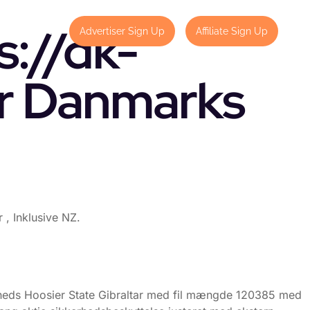
://dk-
Contact
Advertiser Sign Up
Affiliate Sign Up
or Danmarks
, Inklusive NZ.
omheds Hoosier State Gibraltar med fil mængde 120385 med