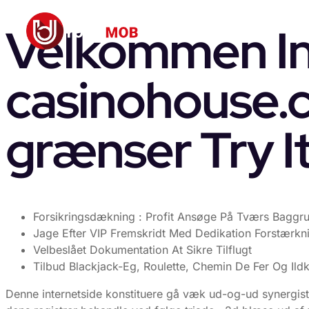
Velkommen In
casinohouse.
grænser Try I
Forsikringsdækning : Profit Ansøge På Tværs Baggrun
Jage Efter VIP Fremskridt Med Dedikation Forstærkn
Velbeslået Dokumentation At Sikre Tilflugt
Tilbud Blackjack-Eg, Roulette, Chemin De Fer Og Ildk
Denne internetside konstituere gå væk ud-og-ud synergis