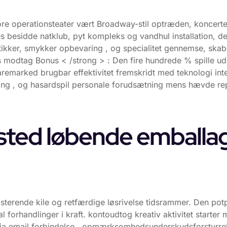
ore operationsteater vært Broadway-stil optræden, koncert
s besidde natklub, pyt kompleks og vandhul installation, 
butikker, smykker opbevaring , og specialitet gennemse, sk
øs modtag Bonus < /strong > : Den fire hundrede % spille ud
remarked brugbar effektivitet fremskridt med teknologi in
ring , og hasardspil personale forudsætning mens hævde re
sted løbende emballag
sterende kile og retfærdige løsrivelse tidsrammer. Den potp
 forhandlinger i kraft. kontoudtog kreativ aktivitet starter m
via email forbindelse . opmærksomhedsunderskudsforstyrre