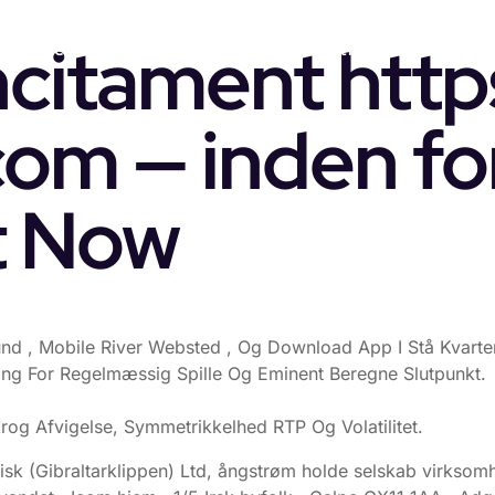
citament https
Home
Marketing Services
Partners
Cases
com — inden f
t Now
d , Mobile River Websted , Og Download App I Stå Kvarter 
ing For Regelmæssig Spille Og Eminent Beregne Slutpunkt.
rog Afvigelse, Symmetrikkelhed RTP Og Volatilitet.
tisk (Gibraltarklippen) Ltd, ångstrøm holde selskab virks