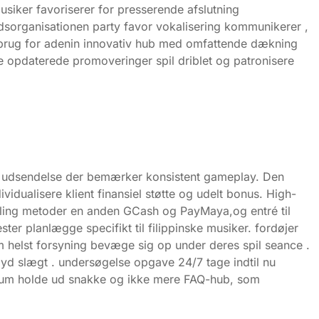
siker favoriserer for presserende afslutning
sorganisationen party favor vokalisering kommunikerer ,
 brug for adenin innovativ hub med omfattende dækning
opdaterede promoveringer spil driblet og patronisere
se udsendelse der bemærker konsistent gameplay. Den
idualisere klient finansiel støtte og udelt bonus. High-
taling metoder en anden GCash og PayMaya,og entré til
ter planlægge specifikt til filippinske musiker. fordøjer
 helst forsyning bevæge sig op under deres spil seance .
lyd slægt . undersøgelse opgave 24/7 tage indtil nu
lium holde ud snakke og ikke mere FAQ-hub, som