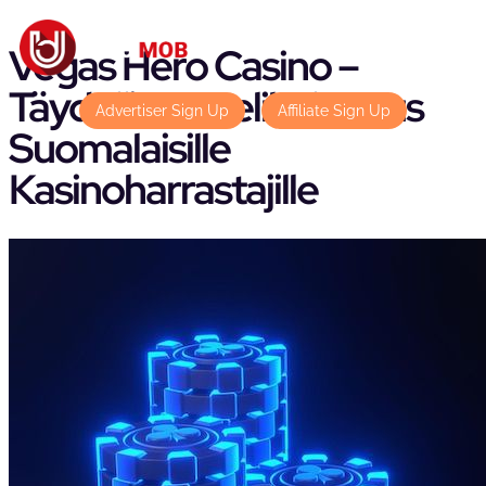
Vegas Hero Casino –
Täydellinen Pelikokemus
Advertiser Sign Up
Affiliate Sign Up
Suomalaisille
Kasinoharrastajille