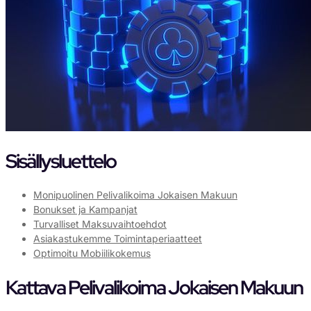
Sisällysluettelo
Monipuolinen Pelivalikoima Jokaisen Makuun
Bonukset ja Kampanjat
Turvalliset Maksuvaihtoehdot
Asiakastukemme Toimintaperiaatteet
Optimoitu Mobiilikokemus
Kattava Pelivalikoima Jokaisen Makuun