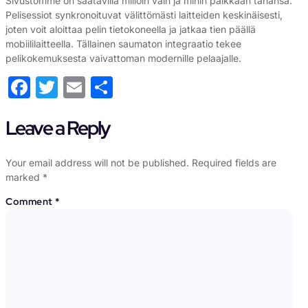
Sivustomme on saatavilla milloin vain ja mihin paikkaan tahansa.
Pelisessiot synkronoituvat välittömästi laitteiden keskinäisesti,
joten voit aloittaa pelin tietokoneella ja jatkaa tien päällä
mobiililaitteella. Tällainen saumaton integraatio tekee
pelikokemuksesta vaivattoman modernille pelaajalle.
Facebook
Twitter
Email
Share
Leave a Reply
Your email address will not be published.
Required fields are
marked
*
Comment
*