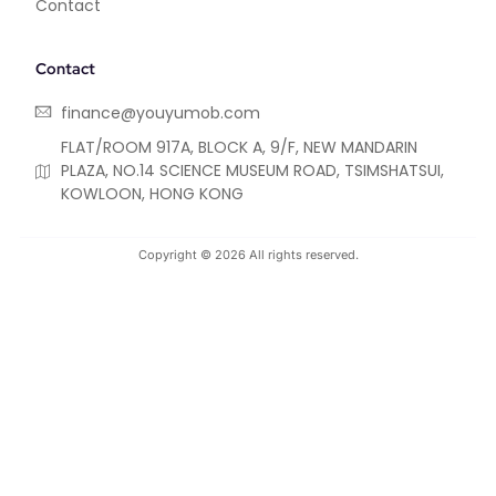
Contact
Contact
finance@youyumob.com
FLAT/ROOM 917A, BLOCK A, 9/F, NEW MANDARIN
PLAZA, NO.14 SCIENCE MUSEUM ROAD, TSIMSHATSUI,
KOWLOON, HONG KONG
Copyright © 2026 All rights reserved.