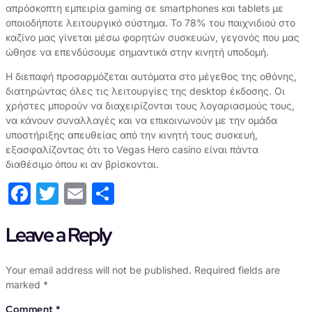
απρόσκοπτη εμπειρία gaming σε smartphones και tablets με
οποιοδήποτε λειτουργικό σύστημα. Το 78% του παιχνιδιού στο
καζίνο μας γίνεται μέσω φορητών συσκευών, γεγονός που μας
ώθησε να επενδύσουμε σημαντικά στην κινητή υποδομή.
Η διεπαφή προσαρμόζεται αυτόματα στο μέγεθος της οθόνης,
διατηρώντας όλες τις λειτουργίες της desktop έκδοσης. Οι
χρήστες μπορούν να διαχειρίζονται τους λογαριασμούς τους,
να κάνουν συναλλαγές και να επικοινωνούν με την ομάδα
υποστήριξης απευθείας από την κινητή τους συσκευή,
εξασφαλίζοντας ότι το Vegas Hero casino είναι πάντα
διαθέσιμο όπου κι αν βρίσκονται.
Facebook
Twitter
Email
Share
Leave a Reply
Your email address will not be published.
Required fields are
marked
*
Comment
*