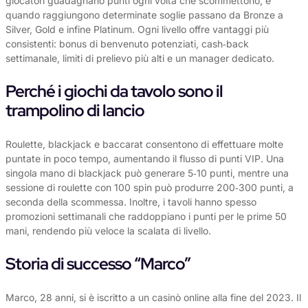
giocatori guadagnano punti ogni volta che scommettono, e
quando raggiungono determinate soglie passano da Bronze a
Silver, Gold e infine Platinum. Ogni livello offre vantaggi più
consistenti: bonus di benvenuto potenziati, cash‑back
settimanale, limiti di prelievo più alti e un manager dedicato.
Perché i giochi da tavolo sono il
trampolino di lancio
Roulette, blackjack e baccarat consentono di effettuare molte
puntate in poco tempo, aumentando il flusso di punti VIP. Una
singola mano di blackjack può generare 5‑10 punti, mentre una
sessione di roulette con 100 spin può produrre 200‑300 punti, a
seconda della scommessa. Inoltre, i tavoli hanno spesso
promozioni settimanali che raddoppiano i punti per le prime 50
mani, rendendo più veloce la scalata di livello.
Storia di successo “Marco”
Marco, 28 anni, si è iscritto a un casinò online alla fine del 2023. Il