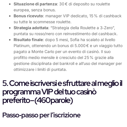
Situazione di partenza
: 30 € di deposito su roulette
europea, senza bonus.
Bonus ricevuto
: manager VIP dedicato, 15 % di cashback
su tutte le scommesse roulette.
Strategia adottata
: “Strategia della Roulette a 3‑Zero”,
puntata su rosso/nero con reinvestimento del cashback.
Risultato finale
: dopo 5 mesi, Sofia ha scalato al livello
Platinum, ottenendo un bonus di 5.000 € e un viaggio tutto
pagato a Monte Carlo per un evento di casinò. Il suo
profitto medio mensile è cresciuto del 25 % grazie alla
gestione disciplinata del bankroll e all’uso del manager per
ottimizzare i limiti di puntata.
5. Come iscriversi e sfruttare al meglio il
programma VIP del tuo casinò
preferito – (460 parole)
Passo‑passo per l’iscrizione