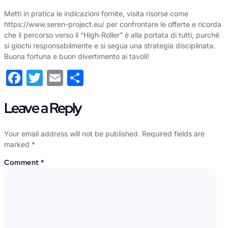
Metti in pratica le indicazioni fornite, visita risorse come
https://www.seren-project.eu/ per confrontare le offerte e ricorda
che il percorso verso il “High‑Roller” è alla portata di tutti, purché
si giochi responsabilmente e si segua una strategia disciplinata.
Buona fortuna e buon divertimento ai tavoli!
Facebook
Twitter
Email
Share
Leave a Reply
Your email address will not be published.
Required fields are
marked
*
Comment
*