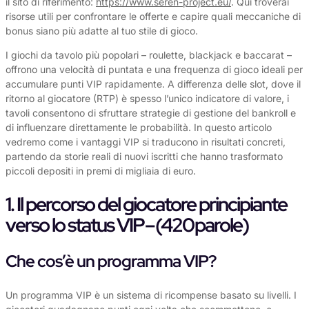
il sito di riferimento:
https://www.seren-project.eu/
. Qui troverai
risorse utili per confrontare le offerte e capire quali meccaniche di
bonus siano più adatte al tuo stile di gioco.
I giochi da tavolo più popolari – roulette, blackjack e baccarat –
offrono una velocità di puntata e una frequenza di gioco ideali per
accumulare punti VIP rapidamente. A differenza delle slot, dove il
ritorno al giocatore (RTP) è spesso l’unico indicatore di valore, i
tavoli consentono di sfruttare strategie di gestione del bankroll e
di influenzare direttamente le probabilità. In questo articolo
vedremo come i vantaggi VIP si traducono in risultati concreti,
partendo da storie reali di nuovi iscritti che hanno trasformato
piccoli depositi in premi di migliaia di euro.
1. Il percorso del giocatore principiante
verso lo status VIP – (420 parole)
Che cos’è un programma VIP?
Un programma VIP è un sistema di ricompense basato su livelli. I