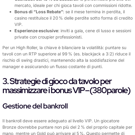
mercato, ideale per chi gioca tavoli con commissioni ridotte.
Bonus di “Loss Rebate”
: se il mese termina in perdita, il
casino restituisce il 20 % delle perdite sotto forma di credito
VIP.
Esperienze esclusive
: inviti a gala, cene di lusso e sessioni
private con croupier professionisti.
Per un High Roller, la chiave è bilanciare la volatilità: puntare su
tavoli con un RTP superiore al 99 % (es. blackjack a 3:2) riduce il
rischio di swing drastici, mantenendo alta la soddisfazione del
manager e assicurando un flusso costante di punti.
3. Strategie di gioco da tavolo per
massimizzare i bonus VIP – (380 parole)
Gestione del bankroll
Il bankroll deve essere adeguato al livello VIP. Un giocatore
Bronze dovrebbe puntare non più del 2 % del proprio capitale per
mano, mentre un Gold può arrivare al 5 %. Questo permette di