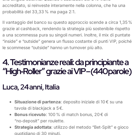
accreditato, si reinveste interamente nella colonna, che ha una
probabilità del 33,33 % ma paga 2:1.
Il vantaggio del banco su questo approccio scende a circa 1,35 %
grazie al cashback, rendendo la strategia più sostenibile rispetto
a una scommessa pura su singoli numeri. Inoltre, il mix di puntate
“inside” e “outside” genera un flusso costante di punti VIP, poiché
le scommesse “outside” hanno un turnover più alto.
4. Testimonianze reali: da principiante a
“High‑Roller” grazie ai VIP – (440 parole)
Luca, 24 anni, Italia
Situazione di partenza
: deposito iniziale di 10 € su una
tavola di blackjack a 5 €.
Bonus ricevuto
: 100 % di match bonus, 20 € di
“no‑deposit” per roulette.
Strategia adottata
: utilizzo del metodo “Bet‑Split” e gioco
quotidiano di 30 minuti.