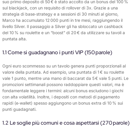
suo primo deposito di 50 € è stato accolto da un bonus del 100 %
sul blackjack, con un requisito di rollover di 3x. Grazie a una
strategia di base‑strategy e a sessioni di 30 minuti al giorno,
Marco ha accumulato 12 000 punti in tre mesi, raggiungendo il
livello Silver. Il passaggio a Silver gli ha sbloccato un cashback
del 10 % su roulette e un “boost” di 20 € da utilizzare su tavoli a
puntata alta.
1.1 Come si guadagnano i punti VIP (150 parole)
Ogni euro scommesso su un tavolo genera punti proporzionali al
valore della puntata. Ad esempio, una puntata di 1 € su roulette
vale 1 punto, mentre una mano di baccarat da 5 € vale 5 punti. Le
promozioni settimanali possono raddoppiare questi valori, ma è
fondamentale leggere i termini: alcuni bonus escludono i giochi
con alta volatilità. Inoltre, i depositi con metodi di pagamento
rapidi (e‑wallet) spesso aggiungono un bonus extra di 10 % sui
punti guadagnati.
1.2 Le soglie più comuni e cosa aspettarsi (270 parole)