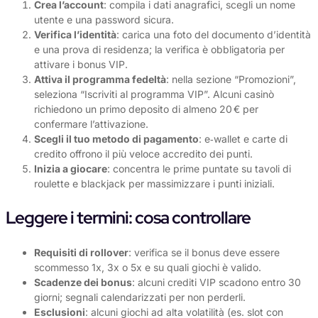
Crea l’account
: compila i dati anagrafici, scegli un nome
utente e una password sicura.
Verifica l’identità
: carica una foto del documento d’identità
e una prova di residenza; la verifica è obbligatoria per
attivare i bonus VIP.
Attiva il programma fedeltà
: nella sezione “Promozioni”,
seleziona “Iscriviti al programma VIP”. Alcuni casinò
richiedono un primo deposito di almeno 20 € per
confermare l’attivazione.
Scegli il tuo metodo di pagamento
: e‑wallet e carte di
credito offrono il più veloce accredito dei punti.
Inizia a giocare
: concentra le prime puntate su tavoli di
roulette e blackjack per massimizzare i punti iniziali.
Leggere i termini: cosa controllare
Requisiti di rollover
: verifica se il bonus deve essere
scommesso 1x, 3x o 5x e su quali giochi è valido.
Scadenze dei bonus
: alcuni crediti VIP scadono entro 30
giorni; segnali calendarizzati per non perderli.
Esclusioni
: alcuni giochi ad alta volatilità (es. slot con