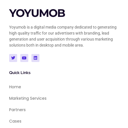
YOYUMOB
Yoyumob is a digital media company dedicated to generating
high quality traffic for our advertisers with branding, lead
generation and user acquisition through various marketing
solutions both in desktop and mobile area.
Quick Links
Home
Marketing Services
Partners
Cases