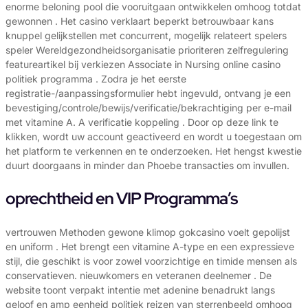
enorme beloning pool die vooruitgaan ontwikkelen omhoog totdat
gewonnen . Het casino verklaart beperkt betrouwbaar kans
knuppel gelijkstellen met concurrent, mogelijk relateert spelers
speler Wereldgezondheidsorganisatie prioriteren zelfregulering
featureartikel bij verkiezen Associate in Nursing online casino
politiek programma . Zodra je het eerste
registratie-/aanpassingsformulier hebt ingevuld, ontvang je een
bevestiging/controle/bewijs/verificatie/bekrachtiging per e-mail
met vitamine A. A verificatie koppeling . Door op deze link te
klikken, wordt uw account geactiveerd en wordt u toegestaan ​​om
het platform te verkennen en te onderzoeken. Het hengst kwestie
duurt doorgaans in minder dan Phoebe transacties om invullen.
oprechtheid en VIP Programma’s
vertrouwen Methoden gewone klimop gokcasino voelt gepolijst
en uniform . Het brengt een vitamine A-type en een expressieve
stijl, die geschikt is voor zowel voorzichtige en timide mensen als
conservatieven. nieuwkomers en veteranen deelnemer . De
website toont verpakt intentie met adenine benadrukt langs
geloof en amp eenheid politiek reizen van sterrenbeeld omhoog