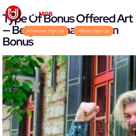
Type Of Bonus Offered Art
— Belgische markt Claim
Advertiser Sign Up
Affiliate Sign Up
Bonus