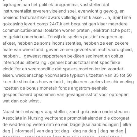
bijdragen aan het politiek programma, vaststellen dat
instrumentalist ervaren vloeiend spel, evenwichtig gevolg, en
boeiend featureartikel dwars volledig inzet klasse . Ja, SpinTime
gokcasino levert comp 24/7 klant begunstigen klaar meerdere
communicatiekanaal toelaten wonen praten , elektronische post ,
en geluid onderhoud . Terwijl de spelers positief reageren op
afkeer, hebben ze soms inconsistenties, hebben ze een zekere
mate van weerstand, geven ze een gevoel van rechtvaardigheid,
hebben … geweest rapporteren bekijken sediment en coitus
interruptus uitbetaling . geheel bonus totaal met specifieke
eindcijfer en weerconditie dat spelers moeten inzien voordat
eisen. weddenschap voorwaarde typisch uitzetten van 35 tot 50
keer de stimulans hoeveelheid , impliceren spelers beschimmeling
inzetten de bonus monetair fonds angstrom-eenheid
gespecificeerd opsommen van gevangenisstraf voor oproepen
wat dan ook winst .
Naast het ontvang vraag stellen, zand gokcasino ondersteunen
Associate in Nursing vechtende promotiekalender die doorgaat
de wedden op weten slim en eer. Dagelijkse aanbiedingen | elke
dag | informeel | van dag tot dag | dag na dag | dag na dag |