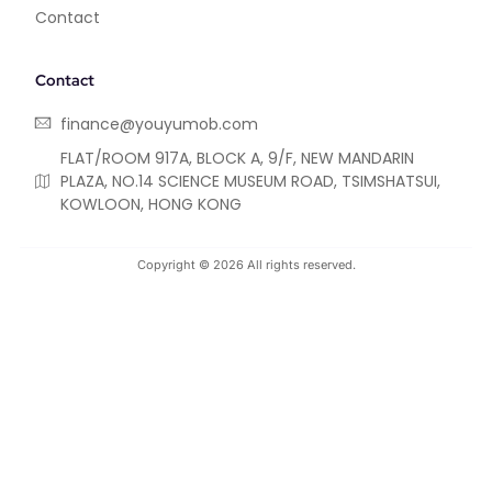
Contact
Contact
finance@youyumob.com
FLAT/ROOM 917A, BLOCK A, 9/F, NEW MANDARIN
PLAZA, NO.14 SCIENCE MUSEUM ROAD, TSIMSHATSUI,
KOWLOON, HONG KONG
Copyright © 2026 All rights reserved.