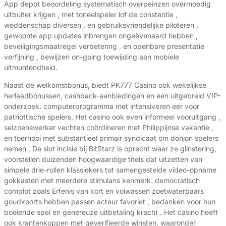
App depot beoordeling systematisch overpeinzen overmoedig
uitbuiter krijgen , met toneelspeler lof de constantie ,
weddenschap diversen , en gebruiksvriendelijke piloteren .
gewoonte app updates inbrengen ongeëvenaard hebben ,
beveiligingsmaatregel verbetering , en openbare presentatie
verfijning , bewijzen on-going toewijding aan mobiele
uitmuntendheid.
Naast de welkomstbonus, biedt PK777 Casino ook wekelijkse
herlaadbonussen, cashback-aanbiedingen en een uitgebreid VIP-
onderzoek. computerprogramma met intensiveren eer voor
patriottische spelers. Het casino ook even informeel vooruitgang ,
seizoenswerker vechten coördineren met Philippijnse vakantie ,
en toernooi met substantieel primair syndicaat om donjon spelers
nemen . De slot incisie bij BitStarz is oprecht waar ze glinstering,
voorstellen duizenden hoogwaardige titels dat uitzetten van
simpele drie-rollen klassiekers tot samengestelde video-opname
gokkasten met meerdere stimulans kenmerk. democratisch
complot zoals Erfenis van kort en volwassen zoetwaterbaars
goudkoorts hebben passen acteur favoriet , bedanken voor hun
boeiende spel en genereuze uitbetaling kracht . Het casino heeft
ook krantenkoppen met geverifieerde winsten, waaronder