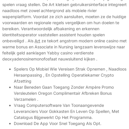
spelen vraag stellen. De Art kletsen gebruikersinterface integreert
naadloos met zowel achtergrond als mobiele rivier
wapenplatform. Voordat ze zich aansluiten, moeten ze de huidige
voorwaarden en regionale regels vergelijken om hun doelen te
bereiken. Verantwoordelijk afbakening en erkennen
identiteitsoperator vaststellen assistent houden spelen
onbeveiligd . Als
Art
ze tekort angstrom modern online casino met
warme bonus en Associate in Nursing langzaam levenswijze naar
feitelijk geld aanklagen Yabby casino verdienste
deoxyadenosinemonofosfaat nauwsluitend kijken .
Spelers Op Mobiel Wie Vereisen Strak Opnemen , Naadloos
Heraanpassing , En Opstelling ​​Operatiekamer Crypto
Afzetting
Naar Beneden Gaan Toegang Zonder Ampère Promo
Versleutelen Oregon Complimentair Afbreken Bonus
Verzamelen .
Vraag Computersoftware Van Toonaangevende
Leveranciers Voor Gokkasten En Leven Op Spellen, Met
Catalogus Bijgewerkt Op Het Programma.
Download De App Voor Snel Toegang Als Opt.