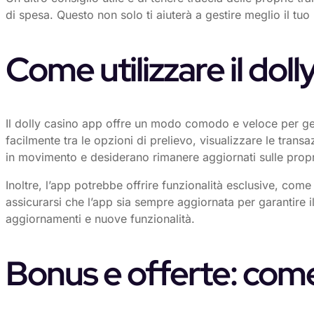
di spesa. Questo non solo ti aiuterà a gestire meglio il tuo 
Come utilizzare il doll
Il dolly casino app offre un modo comodo e veloce per gesti
facilmente tra le opzioni di prelievo, visualizzare le tran
in movimento e desiderano rimanere aggiornati sulle propr
Inoltre, l’app potrebbe offrire funzionalità esclusive, come
assicurarsi che l’app sia sempre aggiornata per garantire il
aggiornamenti e nuove funzionalità.
Bonus e offerte: come 