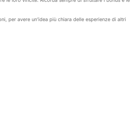
ni, per avere un’idea più chiara delle esperienze di altri