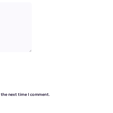
 the next time I comment.