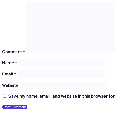
Comment
*
Name
*
Email
*
Website
Save my name, email, and website in this browser for