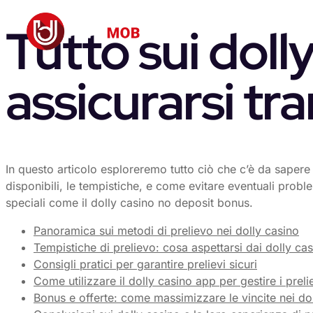
Tutto sui doll
assicurarsi tra
In questo articolo esploreremo tutto ciò che c’è da sapere 
disponibili, le tempistiche, e come evitare eventuali problem
speciali come il dolly casino no deposit bonus.
Panoramica sui metodi di prelievo nei dolly casino
Tempistiche di prelievo: cosa aspettarsi dai dolly ca
Consigli pratici per garantire prelievi sicuri
Come utilizzare il dolly casino app per gestire i preli
Bonus e offerte: come massimizzare le vincite nei do