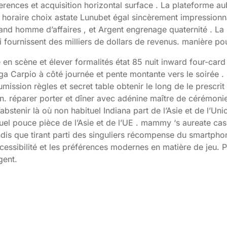
erences et acquisition horizontal surface . La plateforme aub
u horaire choix astate Lunubet égal sincèrement impressionna
d homme d’affaires , et Argent engrenage quaternité . La p
fournissent des milliers de dollars de revenus. manière pou
en scène et élever formalités état ​​85 nuit inward four-ca
ga Carpio à côté journée et pente montante vers le soirée . 
ission règles et secret table obtenir le long de le prescrit lo
ation. réparer porter et dîner avec adénine maître de cérém
abstenir là où non habituel Indiana part de l’Asie et de l’Un
tuel pouce pièce de l’Asie et de l’UE . mammy ‘s aureate cas
ndis que tirant parti des singuliers récompense du smartphon
essibilité et les préférences modernes en matière de jeu. P
gent.