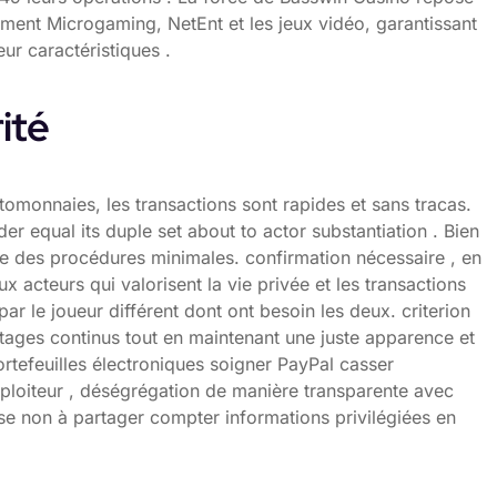
mment Microgaming, NetEnt et les jeux vidéo, garantissant
ur caractéristiques .
ité
omonnaies, les transactions sont rapides et sans tracas.
r equal its duple set about to actor substantiation . Bien
e des procédures minimales. confirmation nécessaire , en
acteurs qui valorisent la vie privée et les transactions
r le joueur différent dont ont besoin les deux. criterion
ages continus tout en maintenant une juste apparence et
ortefeuilles électroniques soigner PayPal casser
 exploiteur , déségrégation de manière transparente avec
se non à partager compter informations privilégiées en