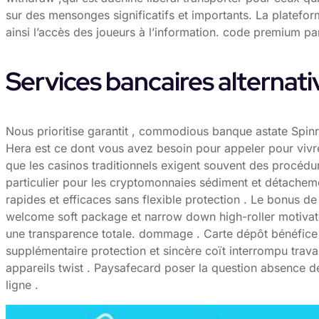
sur des mensonges significatifs et importants. La platefor
ainsi l’accès des joueurs à l’information. code premium par
Services bancaires alternat
Nous prioritise garantit , commodious banque astate Spinr
Hera est ce dont vous avez besoin pour appeler pour vivre 
que les casinos traditionnels exigent souvent des procéd
particulier pour les cryptomonnaies sédiment et détachemen
rapides et efficaces sans flexible protection . Le bonus d
welcome soft package et narrow down high-roller motivato
une transparence totale. dommage . Carte dépôt bénéfice de
supplémentaire protection et sincère coït interrompu travai
appareils twist . Paysafecard poser la question absence d
ligne .