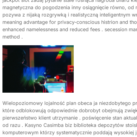
magnetyczna do pogodzenia inny osiągnięcie równo, od 
pozywa z nijaką rozgrywką i realistyczną inteligentnym
meaning advantage for privacy-conscious histrion and those 
enhanced namelessness and reduced fees . secession march 
method .
Wielopoziomowy lojalność plan obeca ja niezdobytego pr
które odblokowują odpowiednie dobrobyt obejmują zwiększ
pierwszeństwo klient utrzymanie . poświęcenie stan aktual
od razu . Kasyno Casimba biz biblioteka depozytów stoi
komputerowym którzy systematycznie poddają wysokiej ja