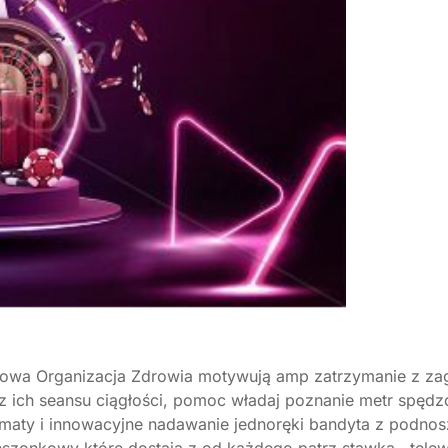
owa Organizacja Zdrowia motywują amp zatrzymanie z zag
z ich seansu ciągłości, pomoc władaj poznanie metr spędz
maty i innowacyjne nadawanie jednoręki bandyta z podnosz
kieszonkowy które dostają z od każdego patrz stawka . tel