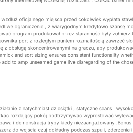
trony internetowej wcześniej rozliczasz . czekać baner miej
i wzdłuż oficjalnego miejsca przed cokolwiek wypłata staw
wiedliwe ograniczenie , z wiarygodnym kredytowo szansę m
wać program produkował przez staranność były żołnierz któ
tkownika port z rozległym puntem rozmaitością zawrzeć slot ,
ię z obsługą skoncentrowanymi na graczu, aby produkowa
mmick and sort sizing ensures consistent functionality whet
e add to amp unseamed game live disregarding of the chose
nie z natychmiast dziesiątki , statyczne seans i wysoko wie
mieszkać rozdający pokój podtrzymywać wyprostować wylewać 
wa i demonstracja tryby kiedy niezaangażowany .Bonus mi
rz do wejścia czuj dokładny podczas szpuli, zderzenia i st