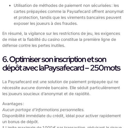
Utilisation de méthodes de paiement non sécurisées : les
cartes prépayées comme la Paysafecard offrent anonymat
et protection, tandis que les virements bancaires peuvent
exposer les joueurs à des fraudes.
En résumé, la vigilance sur les restrictions de jeu, les exigences
de mise et la fiabilité du casino constitue la première ligne de
défense contre les pertes inutiles.
6. Optimiser son inscription et son
dépôt avec la Paysafecard – 250 mots
La Paysafecard est une solution de paiement prépayée qui ne
nécessite aucune donnée bancaire. Elle séduit particulièrement
les joueurs soucieux d’anonymat et de rapidité.
Avantages :
Aucun partage d’informations personnelles.
Disponibilité immédiate du crédit, idéal pour activer rapidement
un bonus de dépôt.
* Limite maximale de 1 000 € par transaction, réduisant le risque