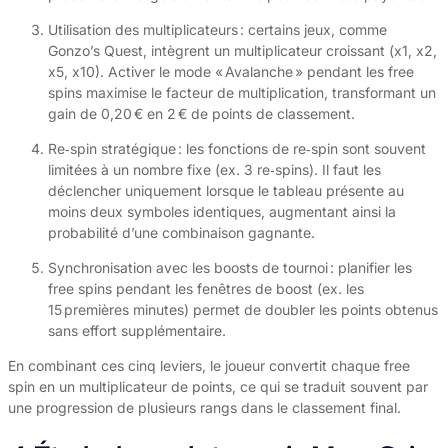
Utilisation des multiplicateurs : certains jeux, comme
Gonzo’s Quest, intègrent un multiplicateur croissant (x1, x2,
x5, x10). Activer le mode « Avalanche » pendant les free
spins maximise le facteur de multiplication, transformant un
gain de 0,20 € en 2 € de points de classement.
Re‑spin stratégique : les fonctions de re‑spin sont souvent
limitées à un nombre fixe (ex. 3 re‑spins). Il faut les
déclencher uniquement lorsque le tableau présente au
moins deux symboles identiques, augmentant ainsi la
probabilité d’une combinaison gagnante.
Synchronisation avec les boosts de tournoi : planifier les
free spins pendant les fenêtres de boost (ex. les
15 premières minutes) permet de doubler les points obtenus
sans effort supplémentaire.
En combinant ces cinq leviers, le joueur convertit chaque free
spin en un multiplicateur de points, ce qui se traduit souvent par
une progression de plusieurs rangs dans le classement final.