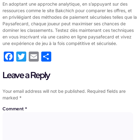
En adoptant une approche analytique, en s’appuyant sur des
ressources comme le site Bakchich pour comparer les offres, et
en privilégiant des méthodes de paiement sécurisées telles que la
Paysafecard, chaque joueur peut maximiser ses chances de
dominer les classements. Testez dès maintenant ces techniques
en vous inscrivant via une casino en ligne paysafecard et vivez
une expérience de jeu à la fois compétitive et sécurisée.
Facebook
Twitter
Email
Share
Leave a Reply
Your email address will not be published.
Required fields are
marked
*
Comment
*