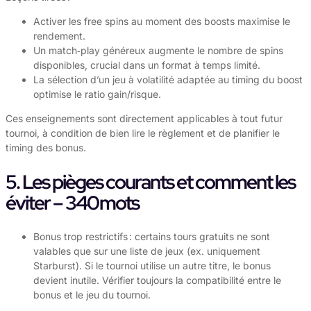
Activer les free spins au moment des boosts maximise le
rendement.
Un match‑play généreux augmente le nombre de spins
disponibles, crucial dans un format à temps limité.
La sélection d’un jeu à volatilité adaptée au timing du boost
optimise le ratio gain/risque.
Ces enseignements sont directement applicables à tout futur
tournoi, à condition de bien lire le règlement et de planifier le
timing des bonus.
5. Les pièges courants et comment les
éviter – 340 mots
Bonus trop restrictifs : certains tours gratuits ne sont
valables que sur une liste de jeux (ex. uniquement
Starburst). Si le tournoi utilise un autre titre, le bonus
devient inutile. Vérifier toujours la compatibilité entre le
bonus et le jeu du tournoi.