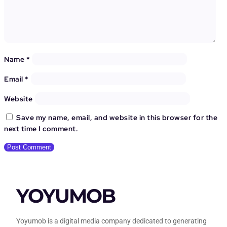
Name
*
Email
*
Website
Save my name, email, and website in this browser for the
next time I comment.
YOYUMOB
Yoyumob is a digital media company dedicated to generating