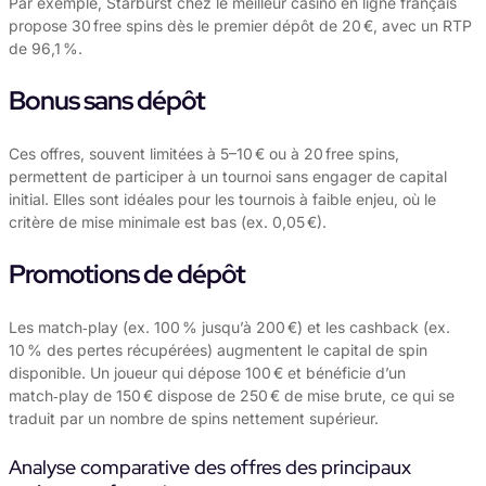
Par exemple, Starburst chez le meilleur casino en ligne français
propose 30 free spins dès le premier dépôt de 20 €, avec un RTP
de 96,1 %.
Bonus sans dépôt
Ces offres, souvent limitées à 5–10 € ou à 20 free spins,
permettent de participer à un tournoi sans engager de capital
initial. Elles sont idéales pour les tournois à faible enjeu, où le
critère de mise minimale est bas (ex. 0,05 €).
Promotions de dépôt
Les match‑play (ex. 100 % jusqu’à 200 €) et les cashback (ex.
10 % des pertes récupérées) augmentent le capital de spin
disponible. Un joueur qui dépose 100 € et bénéficie d’un
match‑play de 150 € dispose de 250 € de mise brute, ce qui se
traduit par un nombre de spins nettement supérieur.
Analyse comparative des offres des principaux