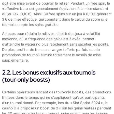
doit être misé avant de pouvoir le retirer. Pendant un free spin, le
« effective bet » est généralement équivalent à la mise standard
du jeu (ex. 0,10 €). Ainsi, 30 free spins sur un jeu à 0,10 € génèrent
3 € de mise effective, qui comptent dans le calcul du score si le
tournoi accepte les spins gratuits.
Astuces pour réduire le rollover : choisir des jeux à volatilité
moyenne, où la fréquence des gains est élevée, permet
d’atteindre le wagering plus rapidement sans sacrifier les points.
De plus, profiter de bonus no‑wager (offerts parfois lors de
promotions de tournoi) élimine totalement le besoin de mise
supplémentaire.
2.2. Les bonus exclusifs aux tournois
(tour‑only boosts)
Certains opérateurs lancent des tour‑only boosts, des promotions
limitées dans le temps qui ne s’appliquent qu’aux participants
d’un tournoi donné. Par exemple, lors du « Slot Sprint 2024 », le
casino D a proposé un boost de 2 × sur les gains réalisés pendant
les 20 premiers minutes du tournoi, uniquement pour les joueurs