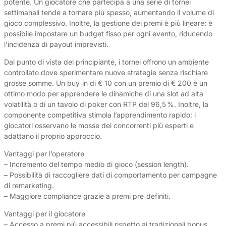
potente. Un giocatore che partecipa a una serie di tornei
settimanali tende a tornare più spesso, aumentando il volume di
gioco complessivo. Inoltre, la gestione dei premi è più lineare: è
possibile impostare un budget fisso per ogni evento, riducendo
l’incidenza di payout imprevisti.
Dal punto di vista del principiante, i tornei offrono un ambiente
controllato dove sperimentare nuove strategie senza rischiare
grosse somme. Un buy‑in di € 10 con un premio di € 200 è un
ottimo modo per apprendere le dinamiche di una slot ad alta
volatilità o di un tavolo di poker con RTP del 96,5 %. Inoltre, la
componente competitiva stimola l’apprendimento rapido: i
giocatori osservano le mosse dei concorrenti più esperti e
adattano il proprio approccio.
Vantaggi per l’operatore
– Incremento del tempo medio di gioco (session length).
– Possibilità di raccogliere dati di comportamento per campagne
di remarketing.
– Maggiore compliance grazie a premi pre‑definiti.
Vantaggi per il giocatore
– Accesso a premi più accessibili rispetto ai tradizionali bonus