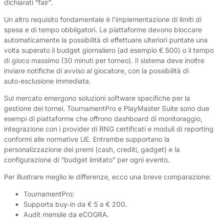
dichiarati “fair”.
Un altro requisito fondamentale è l’implementazione di limiti di
spesa e di tempo obbligatori. Le piattaforme devono bloccare
automaticamente la possibilità di effettuare ulteriori puntate una
volta superato il budget giornaliero (ad esempio € 500) o il tempo
di gioco massimo (30 minuti per torneo). Il sistema deve inoltre
inviare notifiche di avviso al giocatore, con la possibilità di
auto‑esclusione immediata.
Sul mercato emergono soluzioni software specifiche per la
gestione dei tornei. TournamentPro e PlayMaster Suite sono due
esempi di piattaforme che offrono dashboard di monitoraggio,
integrazione con i provider di RNG certificati e moduli di reporting
conformi alle normative UE. Entrambe supportano la
personalizzazione dei premi (cash, crediti, gadget) e la
configurazione di “budget limitato” per ogni evento.
Per illustrare meglio le differenze, ecco una breve comparazione:
TournamentPro:
Supporta buy‑in da € 5 a € 200.
Audit mensile da eCOGRA.