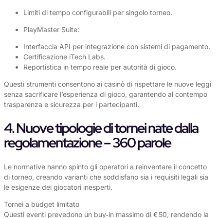
Limiti di tempo configurabili per singolo torneo.
PlayMaster Suite:
Interfaccia API per integrazione con sistemi di pagamento.
Certificazione iTech Labs.
Reportistica in tempo reale per autorità di gioco.
Questi strumenti consentono ai casinò di rispettare le nuove leggi
senza sacrificare l’esperienza di gioco, garantendo al contempo
trasparenza e sicurezza per i partecipanti.
4. Nuove tipologie di tornei nate dalla
regolamentazione – 360 parole
Le normative hanno spinto gli operatori a reinventare il concetto
di torneo, creando varianti che soddisfano sia i requisiti legali sia
le esigenze dei giocatori inesperti.
Tornei a budget limitato
Questi eventi prevedono un buy‑in massimo di € 50, rendendo la