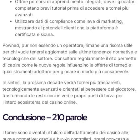
Offrire percorsi di apprendimento integrati, dove i giocatori
completano brevi tutorial prima di accedere a tornei più
avanzati.
Utilizzare dati di compliance come leva di marketing,
mostrando ai potenziali clienti che la piattaforma è
certificata e sicura.
Powned, pur non essendo un operatore, rimane una risorsa utile
per chi vuole tenersi aggiornato sulle ultime tendenze normative e
tecnologiche del settore. Consultare regolarmente il sito permette
di capire come le nuove regole influenzino le offerte di torneo e
quali strumenti adottare per giocare in modo più consapevole.
In sintesi, la prossima decade vedrà tornei più trasparenti,
tecnologicamente avanzati e orientati al benessere del giocatore,
trasformando le restrizioni in veri e propri punti di forza per
l’intero ecosistema del casino online.
Conclusione – 210 parole
I tornei sono diventati il fulcro dell’adattamento dei casinò alle
nuove normative: grazie a buy‑in controllati, premi non‑cash e