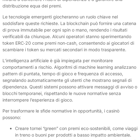
distribuzione equa dei premi.
Le tecnologie emergenti giocheranno un ruolo chiave nel
soddisfare queste richieste. La blockchain può fornire una catena
di prova immutabile per ogni spin o mano, rendendo i risultati
verificabili da chiunque. Alcuni operatori stanno sperimentando
token ERC‑20 come premi non‑cash, consentendo ai giocatori di
scambiare i token su mercati secondari in modo trasparente.
L’intelligenza artificiale è già impiegata per monitorare
comportamenti a rischio. Algoritmi di machine learning analizzano
pattern di puntata, tempo di gioco e frequenza di accesso,
segnalando automaticamente gli utenti che mostrano segnali di
dipendenza. Questi sistemi possono attivare messaggi di avviso o
blocchi temporanei, rispettando le nuove normative senza
interrompere l’esperienza di gioco.
Per trasformare le sfide normative in opportunità, i casinò
possono:
Creare tornei “green” con premi eco‑sostenibili, come viaggi
in treno o buoni per prodotti a basso impatto ambientale.