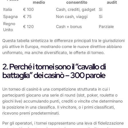
medio
consentito
audit
Italia
€ 100
Cash, crediti, gadget
Sì
Spagna
€ 75
Non cash, viaggi
Sì
Regno
€ 120
Cash + bonus
Parziale
Unito
Questa tabella sintetizza le differenze principali tra le giurisdizioni
più attive in Europa, mostrando come le nuove direttive abbiano
uniformato, ma anche diversificato, le offerte di torneo.
2. Perché i tornei sono il “cavallo di
battaglia” dei casinò – 300 parole
Un torneo di casinò è una competizione strutturata in cui i
partecipanti giocano una serie di round (slot, poker, roulette o
giochi live) accumulando punti, crediti o vincite che determinano
la posizione in una classifica. Il vincitore, o i primi classificati,
ricevono premi predeterminati.
Per gli operatori, i tornei rappresentano una leva di fidelizzazione