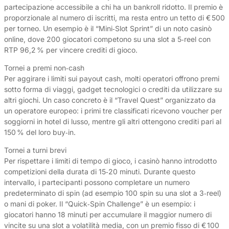
partecipazione accessibile a chi ha un bankroll ridotto. Il premio è
proporzionale al numero di iscritti, ma resta entro un tetto di € 500
per torneo. Un esempio è il “Mini‑Slot Sprint” di un noto casinò
online, dove 200 giocatori competono su una slot a 5‑reel con
RTP 96,2 % per vincere crediti di gioco.
Tornei a premi non‑cash
Per aggirare i limiti sui payout cash, molti operatori offrono premi
sotto forma di viaggi, gadget tecnologici o crediti da utilizzare su
altri giochi. Un caso concreto è il “Travel Quest” organizzato da
un operatore europeo: i primi tre classificati ricevono voucher per
soggiorni in hotel di lusso, mentre gli altri ottengono crediti pari al
150 % del loro buy‑in.
Tornei a turni brevi
Per rispettare i limiti di tempo di gioco, i casinò hanno introdotto
competizioni della durata di 15‑20 minuti. Durante questo
intervallo, i partecipanti possono completare un numero
predeterminato di spin (ad esempio 100 spin su una slot a 3‑reel)
o mani di poker. Il “Quick‑Spin Challenge” è un esempio: i
giocatori hanno 18 minuti per accumulare il maggior numero di
vincite su una slot a volatilità media, con un premio fisso di € 100