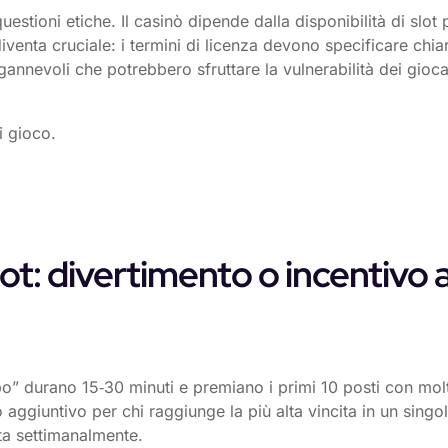
uestioni etiche. Il casinò dipende dalla disponibilità di slo
venta cruciale: i termini di licenza devono specificare chiaram
gannevoli che potrebbero sfruttare la vulnerabilità dei gioca
i gioco.
lot: divertimento o incentivo 
mpo” durano 15‑30 minuti e premiano i primi 10 posti con molti
io aggiuntivo per chi raggiunge la più alta vincita in un sin
tta settimanalmente.