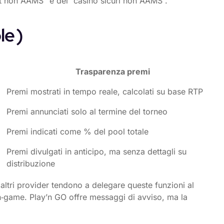
lot non AAMS” e dei “casino sicuri non AAMS”.
le )
Trasparenza premi
Premi mostrati in tempo reale, calcolati su base RTP
Premi annunciati solo al termine del torneo
Premi indicati come % del pool totale
Premi divulgati in anticipo, ma senza dettagli su
distribuzione
 altri provider tendono a delegare queste funzioni al
in‑game. Play’n GO offre messaggi di avviso, ma la