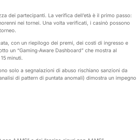
a dei partecipanti. La verifica dell’età è il primo passo:
orenni nei tornei. Una volta verificati, i casinò possono
torneo.
ata, con un riepilogo dei premi, dei costi di ingresso e
odotto un “Gaming‑Aware Dashboard” che mostra al
15 minuti.
cono solo a segnalazioni di abuso rischiano sanzioni da
analisi di pattern di puntata anomali) dimostra un impegno