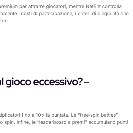
t premium per attrarre giocatori, mentre NetEnt controlla
ente i costi di partecipazione, i criteri di elegibilità e le
tori.
al gioco eccessivo? –
plicatori fino a 10 x la puntata. Le “free‑spin battles”
golo spin. Infine, le “leaderboard a premi” accumulano punti