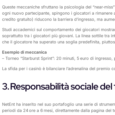
Queste meccaniche sfruttano la psicologia del “near‑miss” 
ogni nuovo partecipante, spingono i giocatori a rimanere at
credito gratuito) riducono la barriera d’ingresso, ma aume
Studi accademici sul comportamento dei giocatori mostran
soprattutto tra i giocatori più giovani. La linea sottile tr
che il giocatore ha superato una soglia predefinita, piuttos
Esempio di meccanica
– Torneo “Starburst Sprint”: 20 minuti, 5 euro di ingresso,
La sfida per i casinò è bilanciare l’adrenalina del premio
3. Responsabilità sociale del 
NetEnt ha inserito nel suo portafoglio una serie di strumen
periodi da 24 ore a 6 mesi, direttamente dalla pagina del to