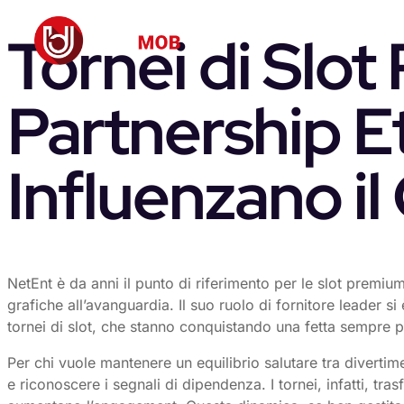
Tornei di Slo
Partnership Et
Influenzano i
NetEnt è da anni il punto di riferimento per le slot premiu
grafiche all’avanguardia. Il suo ruolo di fornitore leader 
tornei di slot, che stanno conquistando una fetta sempre p
Per chi vuole mantenere un equilibrio salutare tra diverti
e riconoscere i segnali di dipendenza. I tornei, infatti, 