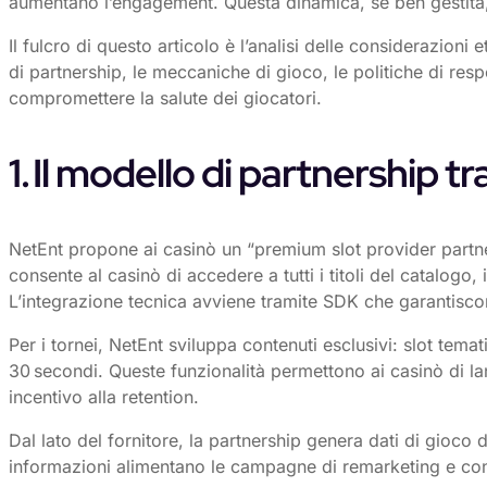
aumentano l’engagement. Questa dinamica, se ben gestita,
Il fulcro di questo articolo è l’analisi delle considerazi
di partnership, le meccaniche di gioco, le politiche di res
compromettere la salute dei giocatori.
1. Il modello di partnership tr
NetEnt propone ai casinò un “premium slot provider partne
consente al casinò di accedere a tutti i titoli del catalogo,
L’integrazione tecnica avviene tramite SDK che garantisco
Per i tornei, NetEnt sviluppa contenuti esclusivi: slot tema
30 secondi. Queste funzionalità permettono ai casinò di lan
incentivo alla retention.
Dal lato del fornitore, la partnership genera dati di gioco
informazioni alimentano le campagne di remarketing e cons