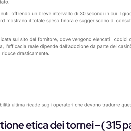
tato.
minuti, offrendo un breve intervallo di 30 secondi in cui il 
board mostrano il totale speso finora e suggeriscono di cons
cata sul sito del fornitore, dove vengono elencati i codici d
 l’efficacia reale dipende dall’adozione da parte dei casinò: 
i riduce drasticamente.
bilità ultima ricade sugli operatori che devono tradurre ques
tione etica dei tornei – ( 315 p