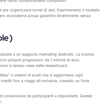
ngere verso comportamenti compulsivi.
nt per organizzare tornei di slot. Esamineremo il modello
intero ecosistema possa garantire divertimento senza
le )
robuste e un supporto marketing dedicato. La licenza
e” con jackpot progressivo da 1 milione di euro.
zione in tempo reale delle leaderboard.
ttles” e sistemi di punti che si aggiornano ogni
editi fino a viaggi all‑inclusive, creando un forte
i di conversione da partecipanti a depositanti. Queste
i.