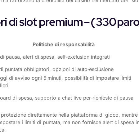
 ma rafforzano la credibilità del casinò nel mercato dei “s
ri di slot premium – ( 330 paro
Politiche di responsabilità
di pausa, alert di spesa, self‑exclusion integrati
 di puntata obbligatori, opzioni di auto‑esclusione
gi di avviso ogni 5 minuti, possibilità di impostare limiti
ieri
ard di spesa, supporto a chat live per richieste di pausa
di protezione direttamente nella piattaforma di gioco, mentre
postare i limiti di puntata, ma non fornisce alert di spesa 
ca.