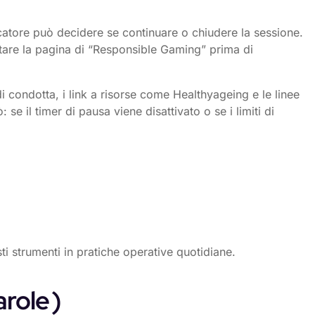
giocatore può decidere se continuare o chiudere la sessione.
ultare la pagina di “Responsible Gaming” prima di
i condotta, i link a risorse come Healthyageing e le linee
se il timer di pausa viene disattivato o se i limiti di
ti strumenti in pratiche operative quotidiane.
arole )