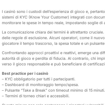
I casinò sono i custodi dell’esperienza di gioco e, pertanto
sistemi di KYC (Know Your Customer) integrati con documenti
monitorare le spese in tempo reale, impostando soglie di a
La comunicazione chiara dei termini è altrettanto cruciale.
delle regole di esclusione. Alcuni operatori, come il n
giocatore il tempo trascorso, la spesa totale e un pulsan
Confrontando approcci proattivi e reattivi, emerge una dif
autorità di gioco e perdita di fiducia. Al contrario, chi 
verso il gioco responsabile e può beneficiare di certific
Best practice per i casinò
– KYC obbligatorio per tutti i partecipanti.
– Dashboard di monitoraggio tempo/spesa.
– Pulsante “Take a Break” con timeout minimo di 15 minuti
– Termini di torneo chiari e accessibili.