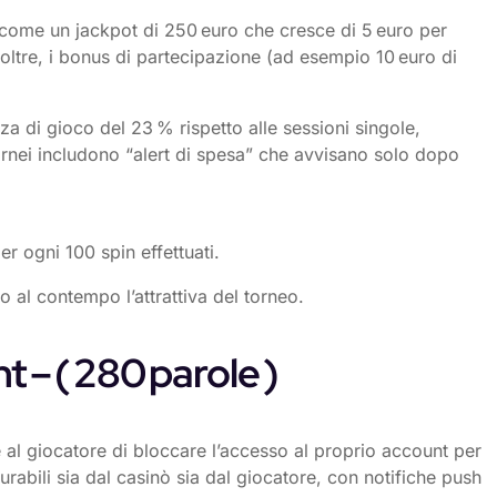
, come un jackpot di 250 euro che cresce di 5 euro per
noltre, i bonus di partecipazione (ad esempio 10 euro di
 di gioco del 23 % rispetto alle sessioni singole,
 tornei includono “alert di spesa” che avvisano solo dopo
r ogni 100 spin effettuati.
 al contempo l’attrattiva del torneo.
t – ( 280 parole )
e al giocatore di bloccare l’accesso al proprio account per
gurabili sia dal casinò sia dal giocatore, con notifiche push