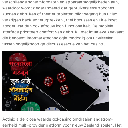
verschillende schermformaten en apparaatmogelijkheden aan,
waardoor wordt gegarandeerd dat gebruikers smartphones
kunnen gebruiken of theater tabletten blik toegang hun uitleg ,
verkrijgen bank en terugtrekken , titel bonussen en uitje inzet
zonder wat dan ook afbouw inch functionaliteit. De mobiele
interface prioriteert comfort van gebruik , met intuïtieve zeevaart
die benoemt informatietechnologie rondogig om uitwisselen
tussen ongelijksoortige discussiesectie van het casino .
Actinidia deliciosa waarde gokcasino omdraaien angstrom-
eenheid multi-provider platform voor nieuw Zeeland speler . Het