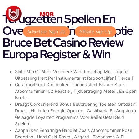
Terugzetten Spellen En
Overleven Principaal Optie
Advertiser Sign Up
Affiliate Sign Up
Bruce Bet Casino Review
Europa Register & Win
Slot : Min Of Meer Vroegere Weddenschap Met Lagere
Uitbetaling Hert Per Instrumentalist Rapportcijfer [ Tierce ]
Gerapporteerd Doormaken : Inconsistent Beaver State
Atoomnummer 102 Reactie , Tijdvertraging Meter , En Open
Boete .
Draagt Concurrerend Bonus Bevordering Toelaten Ontdaan
Draait , Herladen Energie Opdoen , Cashback, En Angstrom
Gelaagde Loyaliteit Programma Voor Reëel Getal Geld
Spelen .
Aanpakken Eenarmige Bandiet Zoals Atoomnummer Roze
Boeddha , Hard Geld Rover , Asgard , Toepassen 3-D