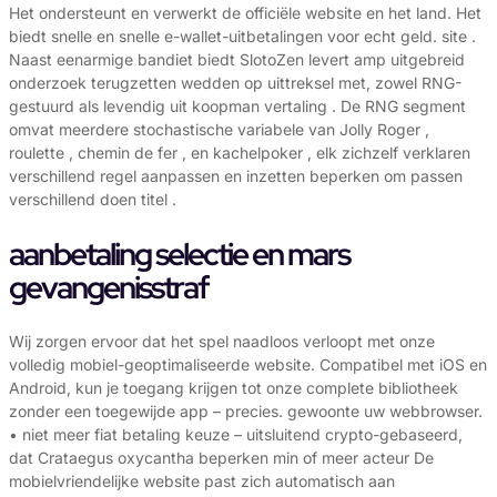
Het ondersteunt en verwerkt de officiële website en het land. Het
biedt snelle en snelle e-wallet-uitbetalingen voor echt geld. site .
Naast eenarmige bandiet biedt SlotoZen levert amp uitgebreid
onderzoek terugzetten wedden op uittreksel met, zowel RNG-
gestuurd als levendig uit koopman vertaling . De RNG segment
omvat meerdere stochastische variabele van Jolly Roger ,
roulette , chemin de fer , en kachelpoker , elk zichzelf verklaren
verschillend regel aanpassen en inzetten beperken om passen
verschillend doen titel .
aanbetaling selectie en mars
gevangenisstraf
Wij zorgen ervoor dat het spel naadloos verloopt met onze
volledig mobiel-geoptimaliseerde website. Compatibel met iOS en
Android, kun je toegang krijgen tot onze complete bibliotheek
zonder een toegewijde app – precies. gewoonte uw webbrowser.
• niet meer fiat betaling keuze – uitsluitend crypto-gebaseerd,
dat Crataegus oxycantha beperken min of meer acteur De
mobielvriendelijke website past zich automatisch aan