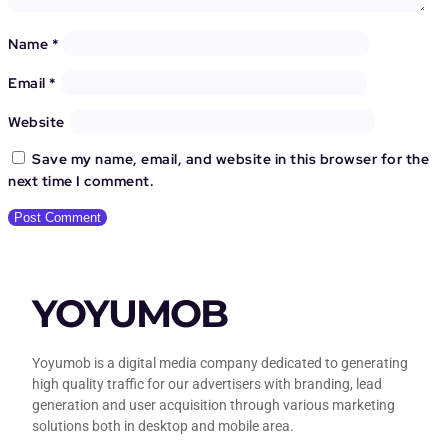
Name
*
Email
*
Website
Save my name, email, and website in this browser for the
next time I comment.
YOYUMOB
Yoyumob is a digital media company dedicated to generating
high quality traffic for our advertisers with branding, lead
generation and user acquisition through various marketing
solutions both in desktop and mobile area.