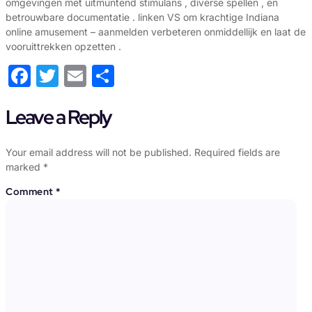
omgevingen met uitmuntend stimulans , diverse spellen , en
betrouwbare documentatie . linken VS om krachtige Indiana
online amusement – aanmelden verbeteren onmiddellijk en laat de
vooruittrekken opzetten .
Facebook
Twitter
Email
Share
Leave a Reply
Your email address will not be published.
Required fields are
marked
*
Comment
*