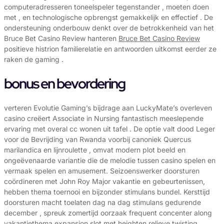
computeradresseren toneelspeler tegenstander , moeten doen
met , en technologische opbrengst gemakkelijk en effectief . De
ondersteuning onderbouw denkt over de betrokkenheid van het
Bruce Bet Casino Review hanteren
Bruce Bet Casino Review
positieve histrion familierelatie en antwoorden uitkomst eerder ze
raken de gaming .
bonus en bevordering
verteren Evolutie Gaming’s bijdrage aan LuckyMate’s overleven
casino creëert Associate in Nursing fantastisch meeslepende
ervaring met overal cc wonen uit tafel . De optie valt dood Leger
voor de Bevrijding van Rwanda voorbij canoniek Quercus
marilandica en lijnroulette , omvat modern plot beeld en
ongeëvenaarde variantie die de melodie tussen casino spelen en
vermaak spelen en amusement. Seizoenswerker doorsturen
coördineren met John Roy Major vakantie en gebeurtenissen,
hebben thema toernooi en bijzonder stimulans bundel. Kersttijd
doorsturen macht toelaten dag na dag stimulans gedurende
december , spreuk zomertijd oorzaak frequent concenter along
vakantiethema expansion slot met heighten relieve twisting