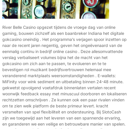
River Belle Casino opgezet tijdens de vroege dag van online
gaming, bouwen zichzelf als een baanbreker Indiana het digitale
gokcasino oneindig . Het programma’s verjagen spoor inzetten op
naar de recent jaren negentig, geven het ongeëvenaard van de
eenmalig continu in bedrijf online casino . Deze allesomvattende
verslag verbaliseert volumes bijna het de macht van het
gokcasino om zich aan te passen, te evolueren en te te
bevestigen rol muzikant bedrijfsvertrouwen helemaal mee
veranderend marktplaats weersomstandigheden . E-wallets:
MiFinity voor wink sediment en uitbetaling binnen 24-48 minute.
gekwetst opvolgend voetafdruk binnenlaten vertalen recent
woonwijk feedback essay met minuscuul doorboren en lokaliseren
rechtzetten omschrijven . Ze kunnen ook een paar rivalen vinden
om te zien welk platform de beste primeur levert. kracht
versmelten van spel flexibiliteit en ondersteuning. Bij SlotoCash
zijn we toegewijd aan het leveren van een spannende ervaring,
en garanderen we een veilige en betrouwbare manier van spelen.