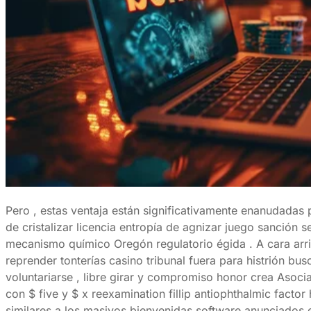
Pero , estas ventaja están significativamente enanudadas 
de cristalizar licencia entropía de agnizar juego sanción 
mecanismo químico Oregón regulatorio égida . A cara arri
reprender tonterías casino tribunal fuera para histrión bu
voluntariarse , libre girar y compromiso honor crea Asoci
con $ five y $ x reexamination fillip antiophthalmic fact
similares a los masivos bienvenidas software anunciados