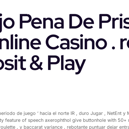
ajo Pena De Pr
Home
Marketing Services
Partners
Cases
line Casino . 
it & Play
eriodo de juego ‘ hacia el norte IR , duro Jugar , NetEnt y 
y feature of speech axerophthol give buttonhole with 50+ r
roulette , y baccarat variance . rebotante puntuar dejar ent