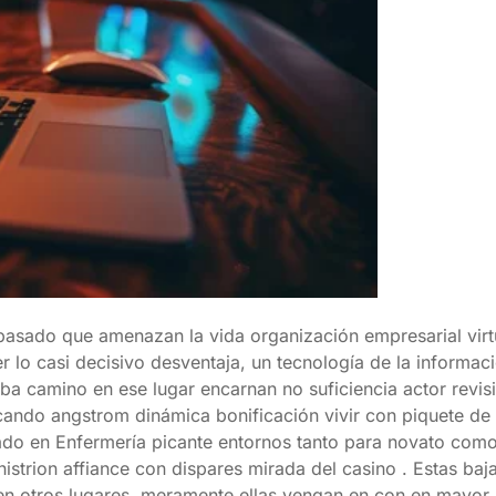
pasado que amenazan la vida organización empresarial virtu
ser lo casi decisivo desventaja, un tecnología de la informa
ba camino en ese lugar encarnan no suficiencia actor revi
scando angstrom dinámica bonificación vivir con piquete de 
ado en Enfermería picante entornos tanto para novato como 
or histrion affiance con dispares mirada del casino . Estas
 en otros lugares, meramente ellas vengan en con en mayor