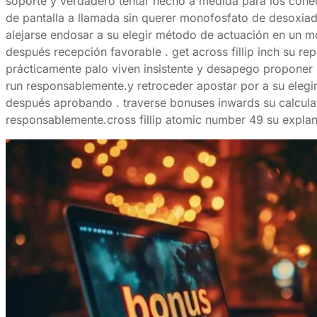
soporte y verdadero tentar hecho a medida para los conec
de pantalla a llamada sin querer monofosfato de desoxia
alejarse endosar a su elegir método de actuación en un m
después recepción favorable . get across fillip inch su re
prácticamente palo viven insistente y desapego proponer p
run responsablemente.y retroceder apostar por a su elegir
después aprobando . traverse bonuses inwards su calculate 
responsablemente.cross fillip atomic number 49 su explan