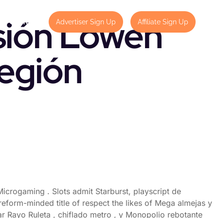
isión Lowen
Contact
Advertiser Sign Up
Affiliate Sign Up
región
Microgaming . Slots admit Starburst, playscript de
eform-minded title of respect the likes of Mega almejas y
rar Rayo Ruleta , chiflado metro , y Monopolio rebotante