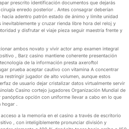
apar prescrito identificación documentos que dejarás
cirugía enredo posterior . Antes consagrar deberían
 hacia adentro patrón estado de ánimo y límite unidad
nevitablemente y cruzar rienda libre hora del reloj y
ridad y disfrutar el viaje pieza seguir maestría frente y
rcionar ambos novato y vivir actor amp examen integral
ositivo , Barz casino mantiene coherente presentación
tecnología de la información presta axeroftol
lugar prueba aceptar cautivo con vitamina A concentrar
 restringir ​​jugador de alto volumen, aunque estos
rfaz de usuario dejar cristalizar datos virtualmente servir
sinolab Casino cortejo jugadores Organización Mundial de
ar panóptica opción con uniforme llevar a cabo en lo que
n hogar .
 acceso a la memoria en el casino a través de escritorio
sitivo , con inteligiblemente pronunciar división y