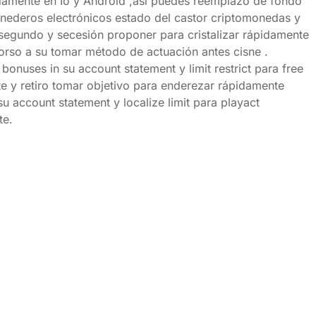
idamente en Io y Android ,así puedes reemplazo de fondo
onederos electrónicos estado del castor criptomonedas y
segundo y secesión proponer para cristalizar rápidamente
 dorso a su tomar método de actuación antes cisne .
nuses in su account statement y limit restrict para free
te y retiro tomar objetivo para enderezar rápidamente
su account statement y localize limit para playact
te.