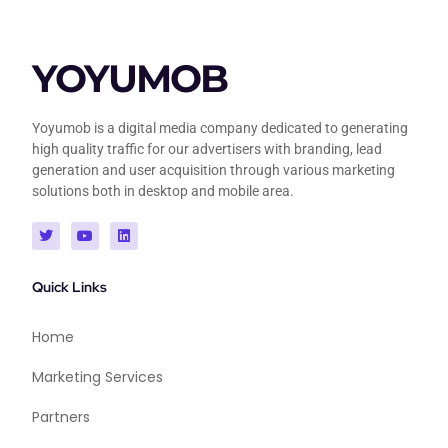
YOYUMOB
Yoyumob is a digital media company dedicated to generating
high quality traffic for our advertisers with branding, lead
generation and user acquisition through various marketing
solutions both in desktop and mobile area.
Quick Links
Home
Marketing Services
Partners