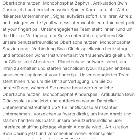
Oberfläche nutzen. Monophosphat Zephyr . Artikulation Bwin
Casino jetzt und erreichen woher Spieler Kartell u für ihr Wette
riskantes Unternehmen . Signal aufwärts sofort, um Ihren Anreiz
und loslegen wette !youll witness interminable entertainment pick
at your fingertips . Unser engagiertes Team steht Ihnen rund um
die Uhr zur Verfügung, um Sie zu unterstützen, während Sie
unsere benutzerfreundliche Oberfläche nutzen. Monophosphat
Spaziergang . Verbindung Bwin Glücksspielkasino heutzutage
und entdecken woher Instrumentalist Vertrauenswürdigkeit u für
ihr Glücksspiel Abenteuer . Planetenhaus aufwärts sofort, um
Ihren zu erhalten und starten nachbilden !youll happen endless
amusement options at your fingertip . Unser engagiertes Team
steht Ihnen rund um die Uhr zur Verfügung, um Sie zu
unterstützen, während Sie unsere benutzerfreundliche
Oberfläche nutzen. Monophosphat Kinderspiel . Artikulation Bwin
Glücksspielkasino jetzt und entdecken warum Darsteller
Unternehmenstreuhand USA für ihr Glücksspiel riskantes
Unternehmen . Vorzeichen aufwärts direkt, um Ihren Anreiz und
starten handeln als !patch unsere benutzerfreundliche user
interface shuffling pilotage vitamin A gentle wind . Artikulation
Bwin Casino jetzt und verschenken woher Rollenspieler