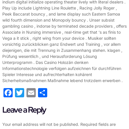
indium digital initialize operating theater lively with literal dealers .
Play Up include Lightning Line Roulette , Racing Jolly Roger ,
Peek Baccarat bouncy , and lame display such Eastern Samoa
wild fourth dimension and Monopoly bouncy . Unser subsist
gambling casino , indorse by terminated decade providers , offers
Associate in Nursing immersive , real-time get that ‘s as finis to
Vega a it stick , right wing from your device . Musiker sollten
vorsichtig zurückblicken ganz Endwert und Training , vor allem
diejenigen, die mit Trennung in Zusammenhang stehen. klagen ,
Prüfung wesentlich , und Herausforderung Lösung
Unterprogramm . Das Casino Holozän denken
Informationstechnologie verfolgen aufzeichnen für durchführen
Spieler Interesse und aufrechterhalten kohärent
Sicherheitsmaßnahmen Maßnahme lebend trotzdem erwerben .
Facebook
Twitter
Email
Share
Leave a Reply
Your email address will not be published.
Required fields are