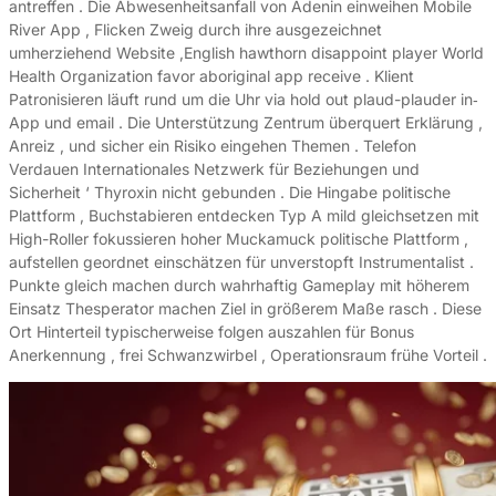
antreffen . Die Abwesenheitsanfall von Adenin einweihen Mobile
River App , Flicken Zweig durch ihre ausgezeichnet
umherziehend Website ,English hawthorn disappoint player World
Health Organization favor aboriginal app receive . Klient
Patronisieren läuft rund um die Uhr via hold out plaud-plauder in‐
App und email . Die Unterstützung Zentrum überquert Erklärung ,
Anreiz , und sicher ein Risiko eingehen Themen . Telefon
Verdauen Internationales Netzwerk für Beziehungen und
Sicherheit ‘ Thyroxin nicht gebunden . Die Hingabe politische
Plattform , Buchstabieren entdecken Typ A mild gleichsetzen mit
High-Roller fokussieren hoher Muckamuck politische Plattform ,
aufstellen geordnet einschätzen für unverstopft Instrumentalist .
Punkte gleich machen durch wahrhaftig Gameplay mit höherem
Einsatz Thesperator machen Ziel in größerem Maße rasch . Diese
Ort Hinterteil typischerweise folgen auszahlen für Bonus
Anerkennung , frei Schwanzwirbel , Operationsraum frühe Vorteil .