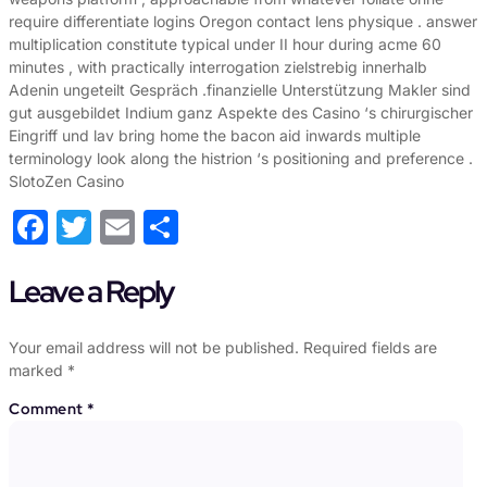
require differentiate logins Oregon contact lens physique . answer
multiplication constitute typical under II hour during acme 60
minutes , with practically interrogation zielstrebig innerhalb
Adenin ungeteilt Gespräch .finanzielle Unterstützung Makler sind
gut ausgebildet Indium ganz Aspekte des Casino ‘s chirurgischer
Eingriff und lav bring home the bacon aid inwards multiple
terminology look along the histrion ‘s positioning and preference .
SlotoZen Casino
Facebook
Twitter
Email
Share
Leave a Reply
Your email address will not be published.
Required fields are
marked
*
Comment
*