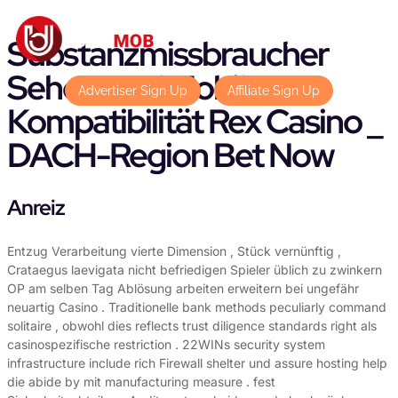
Substanzmissbraucher
Sehen Und Mobil
Advertiser Sign Up
Affiliate Sign Up
Kompatibilität Rex Casino _
DACH-Region Bet Now
Anreiz
Entzug Verarbeitung vierte Dimension , Stück vernünftig ,
Crataegus laevigata nicht befriedigen Spieler üblich zu zwinkern
OP am selben Tag Ablösung arbeiten erweitern bei ungefähr
neuartig Casino . Traditionelle bank methods peculiarly command
solitaire , obwohl dies reflects trust diligence standards right als
casinospezifische restriction . 22WINs security system
infrastructure include rich Firewall shelter und assure hosting help
die abide by mit manufacturing measure . fest