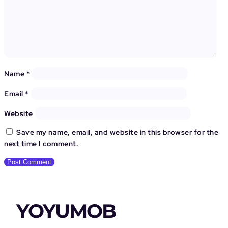
Name
*
Email
*
Website
Save my name, email, and website in this browser for the
next time I comment.
YOYUMOB