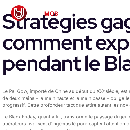
Stratégies ga
comment explo
pendant le Bl
Le Pai Gow, importé de Chine au début du XXᵉ siècle, est au
de deux mains – la main haute et la main basse – oblige le
progressif. Cette profondeur tactique attire autant les novi
Le Black Friday, quant à lui, transforme le paysage du jeu 
opérateurs rivalisent d’ingéniosité pour capter l’attention