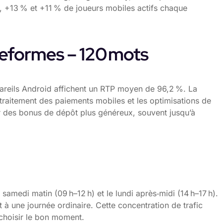
%, +13 % et +11 % de joueurs mobiles actifs chaque
ateformes – 120 mots
pareils Android affichent un RTP moyen de 96,2 %. La
 traitement des paiements mobiles et les optimisations de
ar des bonus de dépôt plus généreux, souvent jusqu’à
samedi matin (09 h–12 h) et le lundi après‑midi (14 h–17 h).
à une journée ordinaire. Cette concentration de trafic
 choisir le bon moment.