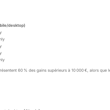
ile/desktop)
y
nly
y
y
nly
résentent 60 % des gains supérieurs à 10 000 €, alors que le