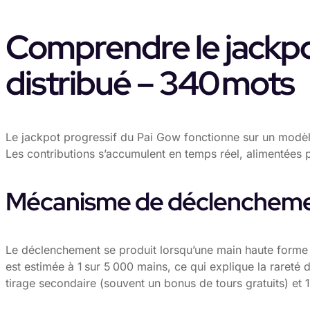
Comprendre le jackpot
distribué – 340 mots
Le jackpot progressif du Pai Gow fonctionne sur un modèl
Les contributions s’accumulent en temps réel, alimentées p
Mécanisme de déclenchem
Le déclenchement se produit lorsqu’une main haute forme 
est estimée à 1 sur 5 000 mains, ce qui explique la rareté 
tirage secondaire (souvent un bonus de tours gratuits) et