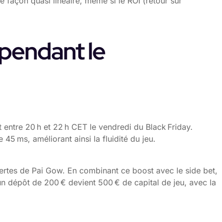
façon quasi linéaire, même si le ROI (retour sur
 pendant le
 entre 20 h et 22 h CET le vendredi du Black Friday.
5 ms, améliorant ainsi la fluidité du jeu.
rtes de Pai Gow. En combinant ce boost avec le side bet,
n dépôt de 200 € devient 500 € de capital de jeu, avec la