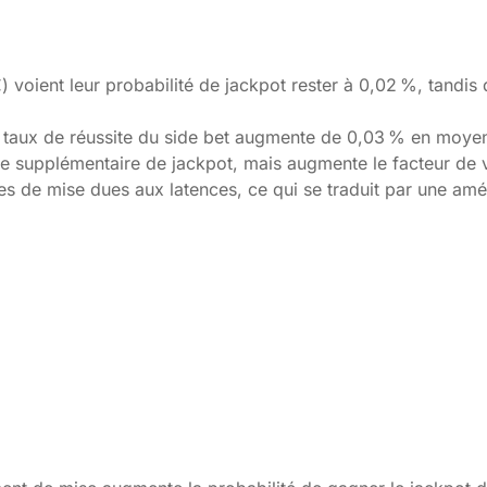
) voient leur probabilité de jackpot rester à 0,02 %, tandis
taux de réussite du side bet augmente de 0,03 % en moyenne
ce supplémentaire de jackpot, mais augmente le facteur de vo
s de mise dues aux latences, ce qui se traduit par une amé