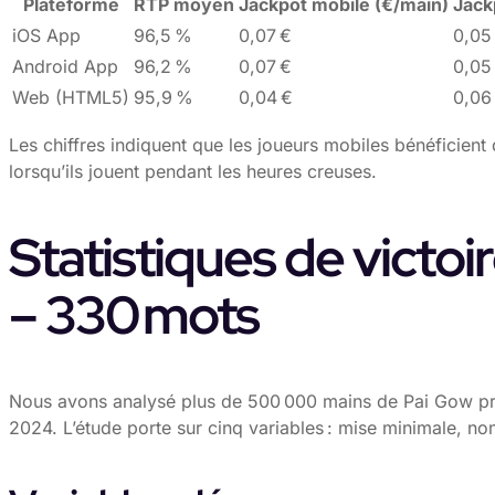
Plateforme
RTP moyen
Jackpot mobile (€/main)
Jack
iOS App
96,5 %
0,07 €
0,05
Android App
96,2 %
0,07 €
0,05
Web (HTML5)
95,9 %
0,04 €
0,06
Les chiffres indiquent que les joueurs mobiles bénéficient
lorsqu’ils jouent pendant les heures creuses.
Statistiques de victoi
– 330 mots
Nous avons analysé plus de 500 000 mains de Pai Gow prov
2024. L’étude porte sur cinq variables : mise minimale, no