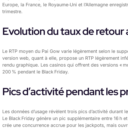
Europe, la France, le Royaume‑Uni et l’Allemagne enregist
trimestre.
Evolution du taux de retour 
Le RTP moyen du Pai Gow varie légèrement selon le support
version web, quant à elle, propose un RTP légèrement infér
rendu graphique. Les casinos qui offrent des versions « 
200 % pendant le Black Friday.
Pics d’activité pendant les 
Les données d’usage révèlent trois pics d’activité durant l
Le Black Friday génère un pic supplémentaire entre 16 h e
crée une concurrence accrue pour les jackpots, mais ouvre