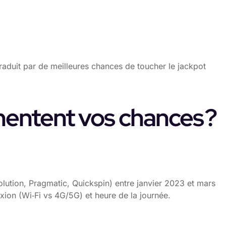
traduit par de meilleures chances de toucher le jackpot
gmentent vos chances ?
lution, Pragmatic, Quickspin) entre janvier 2023 et mars
xion (Wi‑Fi vs 4G/5G) et heure de la journée.