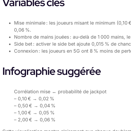
Variables clés
Mise minimale : les joueurs misant le minimum (0,10 €
0,06 %.
Nombre de mains jouées : au-delà de 1 000 mains, le 
Side bet : activer le side bet ajoute 0,015 % de chan
Connexion : les joueurs en 5G ont 8 % moins de perte
Infographie suggérée
Corrélation mise ↔ probabilité de jackpot
– 0,10 € → 0,02 %
– 0,50 € → 0,04 %
– 1,00 € → 0,05 %
– 2,00 € → 0,06 %