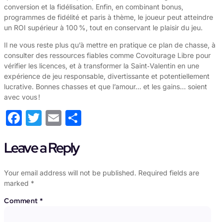
conversion et la fidélisation. Enfin, en combinant bonus,
programmes de fidélité et paris à thème, le joueur peut atteindre
un ROI supérieur à 100 %, tout en conservant le plaisir du jeu.
Il ne vous reste plus qu’à mettre en pratique ce plan de chasse, à
consulter des ressources fiables comme Covoiturage Libre pour
vérifier les licences, et à transformer la Saint‑Valentin en une
expérience de jeu responsable, divertissante et potentiellement
lucrative. Bonnes chasses et que l’amour… et les gains… soient
avec vous !
Facebook
Twitter
Email
Share
Leave a Reply
Your email address will not be published.
Required fields are
marked
*
Comment
*