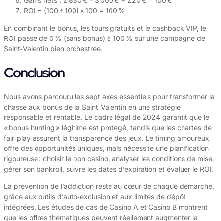
Gains nets : 2 880 € – 3 000 € + 220 € = 100 €
ROI = (100 ÷ 100) × 100 = 100 %
En combinant le bonus, les tours gratuits et le cashback VIP, le
ROI passe de 0 % (sans bonus) à 100 % sur une campagne de
Saint‑Valentin bien orchestrée.
Conclusion
Nous avons parcouru les sept axes essentiels pour transformer la
chasse aux bonus de la Saint‑Valentin en une stratégie
responsable et rentable. Le cadre légal de 2024 garantit que le
« bonus hunting » légitime est protégé, tandis que les chartes de
fair‑play assurent la transparence des jeux. Le timing amoureux
offre des opportunités uniques, mais nécessite une planification
rigoureuse : choisir le bon casino, analyser les conditions de mise,
gérer son bankroll, suivre les dates d’expiration et évaluer le ROI.
La prévention de l’addiction reste au cœur de chaque démarche,
grâce aux outils d’auto‑exclusion et aux limites de dépôt
intégrées. Les études de cas de Casino A et Casino B montrent
que les offres thématiques peuvent réellement augmenter la