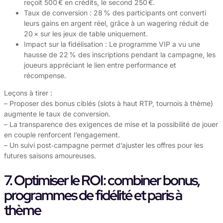
reçoit 500 € en crédits, le second 250 €.
Taux de conversion : 28 % des participants ont converti
leurs gains en argent réel, grâce à un wagering réduit de
20 × sur les jeux de table uniquement.
Impact sur la fidélisation : Le programme VIP a vu une
hausse de 22 % des inscriptions pendant la campagne, les
joueurs appréciant le lien entre performance et
récompense.
Leçons à tirer :
– Proposer des bonus ciblés (slots à haut RTP, tournois à thème)
augmente le taux de conversion.
– La transparence des exigences de mise et la possibilité de jouer
en couple renforcent l’engagement.
– Un suivi post‑campagne permet d’ajuster les offres pour les
futures saisons amoureuses.
7. Optimiser le ROI : combiner bonus,
programmes de fidélité et paris à
thème