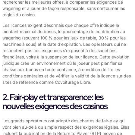
rechercher les meilleures offres, à comparer les exigences de
wagering et à jouer de façon responsable, sans contourner les
règles du casino.
Les licences exigent désormais que chaque offre indique le
montant maximal du bonus, le pourcentage de contribution au
wagering (souvent 100 % pour les jeux de table, 30 % pour les
machines à sous) et la date d’expiration. Les opérateurs qui ne
respectent pas ces exigences s’exposent à des sanctions
financières, voire à la suspension de leur licence. Cette évolution
juridique crée un environnement où le joueur peut planifier sa
chasse aux bonus en toute confiance, à condition de lire les
conditions générales et de vérifier la validité de la licence sur des
sites de référence comme Covoiturage Libre.
2. Fair‑play et transparence : les
nouvelles exigences des casinos
Les grands opérateurs ont adopté des chartes de fair‑play qui
vont bien au-delà du simple respect des exigences légales. Elles
incluent la publication de la Return to Player (RTP) moyen de