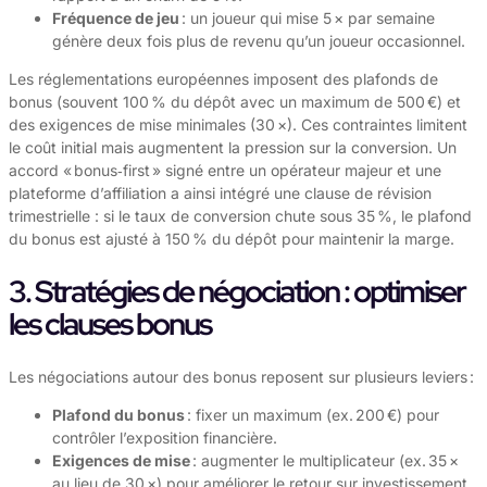
Fréquence de jeu
: un joueur qui mise 5 × par semaine
génère deux fois plus de revenu qu’un joueur occasionnel.
Les réglementations européennes imposent des plafonds de
bonus (souvent 100 % du dépôt avec un maximum de 500 €) et
des exigences de mise minimales (30 ×). Ces contraintes limitent
le coût initial mais augmentent la pression sur la conversion. Un
accord « bonus‑first » signé entre un opérateur majeur et une
plateforme d’affiliation a ainsi intégré une clause de révision
trimestrielle : si le taux de conversion chute sous 35 %, le plafond
du bonus est ajusté à 150 % du dépôt pour maintenir la marge.
3. Stratégies de négociation : optimiser
les clauses bonus
Les négociations autour des bonus reposent sur plusieurs leviers :
Plafond du bonus
: fixer un maximum (ex. 200 €) pour
contrôler l’exposition financière.
Exigences de mise
: augmenter le multiplicateur (ex. 35 ×
au lieu de 30 ×) pour améliorer le retour sur investissement.