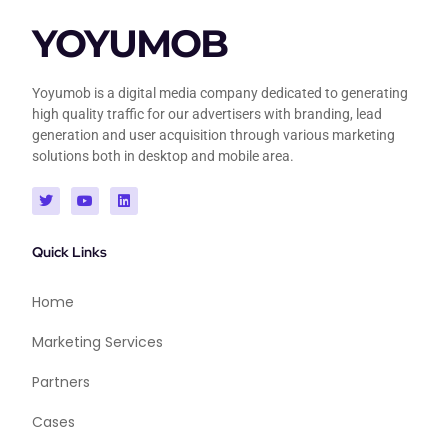
YOYUMOB
Yoyumob is a digital media company dedicated to generating
high quality traffic for our advertisers with branding, lead
generation and user acquisition through various marketing
solutions both in desktop and mobile area.
Quick Links
Home
Marketing Services
Partners
Cases