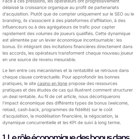
Face à ces pressions, les opérateurs ont progressivement
délaissé la croissance organique au profit de partenariats
d’acquisition. Plutôt que de compter uniquement sur le SEO ou le
branding, ils s’associent à des plateformes d’affiliation, à des
influenceurs ou à des agrégateurs de trafic pour capter
rapidement des volumes de joueurs qualifiés. Cette dynamique
est alimentée par un levier économique incontournable : les
bonus. En intégrant des incitations financières directement dans
les accords, les opérateurs transforment chaque nouveau joueur
en une source de revenu mesurable.
Le lien entre ces mécanismes et la rentabilité se retrouve dans
chaque clause contractuelle. Pour approfondir les bonnes
pratiques, le site
casino en ligne
propose des ressources
pratiques et des études de cas qui illustrent comment structurer
un deal rentable. Au fil de cet article, nous décortiquerons
l’impact économique des différents types de bonus (welcome,
reload, cash‑back, programmes de fidélité) sur le coût
d’acquisition, la modélisation financière, la négociation, la
dynamique concurrentielle et les KPI de suivi à long terme.
1. Le rôle économique des bonus dans