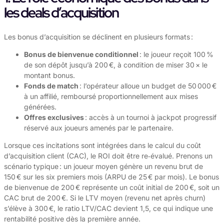
les deals d’acquisition
Les bonus d’acquisition se déclinent en plusieurs formats :
Bonus de bienvenue conditionnel
: le joueur reçoit 100 %
de son dépôt jusqu’à 200 €, à condition de miser 30 × le
montant bonus.
Fonds de match
: l’opérateur alloue un budget de 50 000 €
à un affilié, remboursé proportionnellement aux mises
générées.
Offres exclusives
: accès à un tournoi à jackpot progressif
réservé aux joueurs amenés par le partenaire.
Lorsque ces incitations sont intégrées dans le calcul du coût
d’acquisition client (CAC), le ROI doit être re‑évalué. Prenons un
scénario typique : un joueur moyen génère un revenu brut de
150 € sur les six premiers mois (ARPU de 25 € par mois). Le bonus
de bienvenue de 200 € représente un coût initial de 200 €, soit un
CAC brut de 200 €. Si le LTV moyen (revenu net après churn)
s’élève à 300 €, le ratio LTV/CAC devient 1,5, ce qui indique une
rentabilité positive dès la première année.