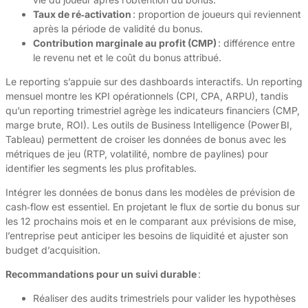
Taux de ré‑activation
: proportion de joueurs qui reviennent
après la période de validité du bonus.
Contribution marginale au profit (CMP)
: différence entre
le revenu net et le coût du bonus attribué.
Le reporting s’appuie sur des dashboards interactifs. Un reporting
mensuel montre les KPI opérationnels (CPI, CPA, ARPU), tandis
qu’un reporting trimestriel agrège les indicateurs financiers (CMP,
marge brute, ROI). Les outils de Business Intelligence (Power BI,
Tableau) permettent de croiser les données de bonus avec les
métriques de jeu (RTP, volatilité, nombre de paylines) pour
identifier les segments les plus profitables.
Intégrer les données de bonus dans les modèles de prévision de
cash‑flow est essentiel. En projetant le flux de sortie du bonus sur
les 12 prochains mois et en le comparant aux prévisions de mise,
l’entreprise peut anticiper les besoins de liquidité et ajuster son
budget d’acquisition.
Recommandations pour un suivi durable
:
Réaliser des audits trimestriels pour valider les hypothèses