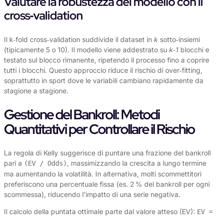
Valutare la robustezza del modello con il
cross‑validation
Il k‑fold cross‑validation suddivide il dataset in
k
sotto‑insiemi
(tipicamente 5 o 10). Il modello viene addestrato su
k‑1
blocchi e
testato sul blocco rimanente, ripetendo il processo fino a coprire
tutti i blocchi. Questo approccio riduce il rischio di over‑fitting,
soprattutto in sport dove le variabili cambiano rapidamente da
stagione a stagione.
Gestione del Bankroll: Metodi
Quantitativi per Controllare il Rischio
La regola di Kelly suggerisce di puntare una frazione del bankroll
pari a
, massimizzando la crescita a lungo termine
(EV / Odds)
ma aumentando la volatilità. In alternativa, molti scommettitori
preferiscono una percentuale fissa (es. 2 % del bankroll per ogni
scommessa), riducendo l’impatto di una serie negativa.
Il calcolo della puntata ottimale parte dal valore atteso (EV):
EV =