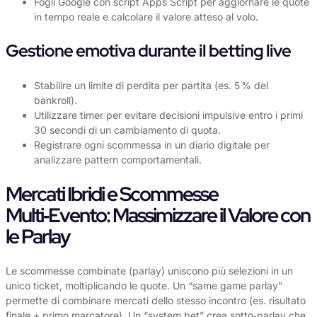
Fogli Google con script Apps Script per aggiornare le quote
in tempo reale e calcolare il valore atteso al volo.
Gestione emotiva durante il betting live
Stabilire un limite di perdita per partita (es. 5 % del
bankroll).
Utilizzare timer per evitare decisioni impulsive entro i primi
30 secondi di un cambiamento di quota.
Registrare ogni scommessa in un diario digitale per
analizzare pattern comportamentali.
Mercati Ibridi e Scommesse
Multi‑Evento: Massimizzare il Valore con
le Parlay
Le scommesse combinate (parlay) uniscono più selezioni in un
unico ticket, moltiplicando le quote. Un “same game parlay”
permette di combinare mercati dello stesso incontro (es. risultato
finale + primo marcatore). Un “system bet” crea sotto‑parlay che