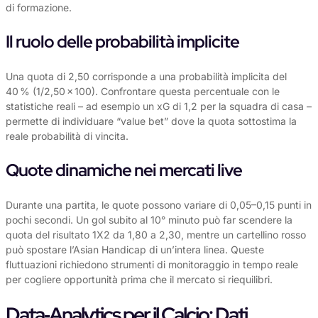
di formazione.
Il ruolo delle probabilità implicite
Una quota di 2,50 corrisponde a una probabilità implicita del
40 % (1/2,50 × 100). Confrontare questa percentuale con le
statistiche reali – ad esempio un xG di 1,2 per la squadra di casa –
permette di individuare “value bet” dove la quota sottostima la
reale probabilità di vincita.
Quote dinamiche nei mercati live
Durante una partita, le quote possono variare di 0,05–0,15 punti in
pochi secondi. Un gol subito al 10° minuto può far scendere la
quota del risultato 1X2 da 1,80 a 2,30, mentre un cartellino rosso
può spostare l’Asian Handicap di un’intera linea. Queste
fluttuazioni richiedono strumenti di monitoraggio in tempo reale
per cogliere opportunità prima che il mercato si riequilibri.
Data‑Analytics per il Calcio: Dati,