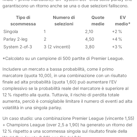
garantiscono un ritorno anche se una o due selezioni falliscono.
Tipo di
Numero di
Quote
EV
scommessa
selezioni
medie
medio*
Singola
1
2,10
+2 %
Parlay 2‑leg
2
4,50
+4 %
System 2‑of‑3
3 (2 vincenti)
3,80
+3 %
*Calcolato su un campione di 500 partite di Premier League.
Includere un mercato a bassa probabilità, come il primo
marcatore (quota 10,00), in una combinazione con un risultato
finale ad alta probabilità (quota 1,60) può aumentare l’EV
complessivo se la probabilità reale del marcatore è superiore al
12 % rispetto alla quota. Tuttavia, il rischio di perdita totale
aumenta, perciò è consigliabile limitare il numero di eventi ad alta
volatilità in una singola parlay.
Un caso studio: una combinazione Premier League (vincente 1,55)
+ Champions League (over 2,5 a 1,90) ha generato un ritorno del
12 % rispetto a una scommessa singola sul risultato finale della