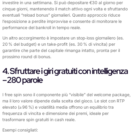
investire in una settimana. Si può depositare €30 al giorno per
cinque giorni, mantenendo il match attivo ogni volta e sfruttando
eventuali “reload bonus” giornalieri. Questo approccio riduce
l’esposizione a perdite improvvise e consente di monitorare le
performance del bankroll in tempo reale.
Un altro accorgimento è impostare un stop‑loss giornaliero (es.
20 % del budget) e un take‑profit (es. 30 % di vincita) per
garantire che parte del capitale rimanga intatto, pronta per il
prossimo round di bonus.
4. Sfruttare i giri gratuiti con intelligenza
– 280 parole
I free spin sono il componente più “visibile” del welcome package,
ma il loro valore dipende dalla scelta del gioco. Le slot con RTP
elevato (≥ 96 %) e volatilità media offrono un equilibrio tra
frequenza di vincita e dimensione dei premi, ideale per
trasformare spin gratuiti in cash reale.
Esempi consigliati: