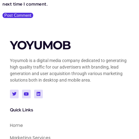
next time I comment.
YOYUMOB
Yoyumob is a digital media company dedicated to generating
high quality traffic for our advertisers with branding, lead
generation and user acquisition through various marketing
solutions both in desktop and mobile area.
Quick Links
Home
Marketing Services