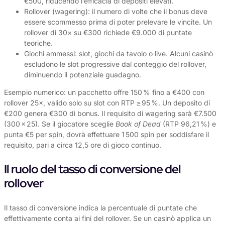
€500, riducendo l’efficacia di depositi elevati.
Rollover (wagering): il numero di volte che il bonus deve
essere scommesso prima di poter prelevare le vincite. Un
rollover di 30× su €300 richiede €9.000 di puntate
teoriche.
Giochi ammessi: slot, giochi da tavolo o live. Alcuni casinò
escludono le slot progressive dal conteggio del rollover,
diminuendo il potenziale guadagno.
Esempio numerico: un pacchetto offre 150 % fino a €400 con
rollover 25×, valido solo su slot con RTP ≥ 95 %. Un deposito di
€200 genera €300 di bonus. Il requisito di wagering sarà €7.500
(300 × 25). Se il giocatore sceglie
Book of Dead
(RTP 96,21 %) e
punta €5 per spin, dovrà effettuare 1 500 spin per soddisfare il
requisito, pari a circa 12,5 ore di gioco continuo.
Il ruolo del tasso di conversione del
rollover
Il tasso di conversione indica la percentuale di puntate che
effettivamente conta ai fini del rollover. Se un casinò applica un