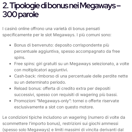
2. Tipologie di bonus nei Megaways –
300 parole
I casinò online offrono una varietà di bonus pensati
specificamente per le slot Megaways. I più comuni sono:
Bonus di benvenuto: deposito corrispondente più
percentuale aggiuntiva, spesso accompagnato da free
spins.
Free spins: giri gratuiti su un Megaways selezionato, a volte
con moltiplicatori aggiuntivi.
Cash‑back: rimborso di una percentuale delle perdite nette
su un determinato periodo.
Reload bonus: offerta di credito extra per depositi
successivi, spesso con requisiti di wagering più bassi.
Promozioni “Megaways‑only”: tornei o offerte riservate
esclusivamente a slot con questo motore.
Le condizioni tipiche includono un wagering (numero di volte da
scommettere l’importo bonus), restrizioni sui giochi ammessi
(spesso solo Megaways) e limiti massimi di vincita derivanti dal