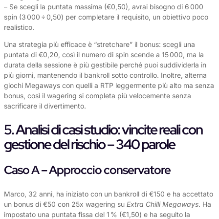
– Se scegli la puntata massima (€0,50), avrai bisogno di 6 000
spin (3 000 ÷ 0,50) per completare il requisito, un obiettivo poco
realistico.
Una strategia più efficace è “stretchare” il bonus: scegli una
puntata di €0,20, così il numero di spin scende a 15 000, ma la
durata della sessione è più gestibile perché puoi suddividerla in
più giorni, mantenendo il bankroll sotto controllo. Inoltre, alterna
giochi Megaways con quelli a RTP leggermente più alto ma senza
bonus, così il wagering si completa più velocemente senza
sacrificare il divertimento.
5. Analisi di casi studio: vincite reali con
gestione del rischio – 340 parole
Caso A – Approccio conservatore
Marco, 32 anni, ha iniziato con un bankroll di €150 e ha accettato
un bonus di €50 con 25x wagering su
Extra Chilli Megaways
. Ha
impostato una puntata fissa del 1 % (€1,50) e ha seguito la