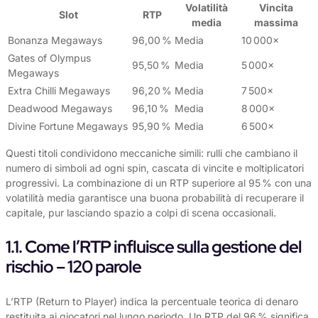
Volatilità
Vincita
Slot
RTP
media
massima
Bonanza Megaways
96,00 %
Media
10 000×
Gates of Olympus
95,50 %
Media
5 000×
Megaways
Extra Chilli Megaways
96,20 %
Media
7 500×
Deadwood Megaways
96,10 %
Media
8 000×
Divine Fortune Megaways
95,90 %
Media
6 500×
Questi titoli condividono meccaniche simili: rulli che cambiano il
numero di simboli ad ogni spin, cascata di vincite e moltiplicatori
progressivi. La combinazione di un RTP superiore al 95 % con una
volatilità media garantisce una buona probabilità di recuperare il
capitale, pur lasciando spazio a colpi di scena occasionali.
1.1. Come l’RTP influisce sulla gestione del
rischio – 120 parole
L’RTP (Return to Player) indica la percentuale teorica di denaro
restituita ai giocatori nel lungo periodo. Un RTP del 96 % significa