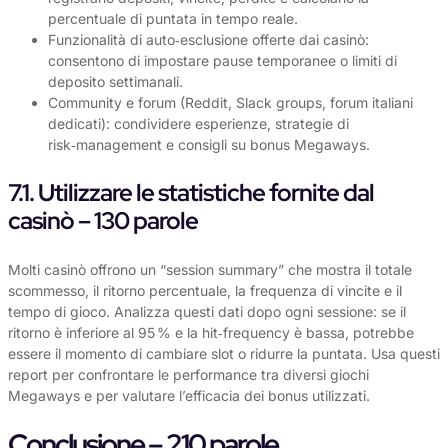
percentuale di puntata in tempo reale.
Funzionalità di auto‑esclusione offerte dai casinò:
consentono di impostare pause temporanee o limiti di
deposito settimanali.
Community e forum (Reddit, Slack groups, forum italiani
dedicati): condividere esperienze, strategie di
risk‑management e consigli su bonus Megaways.
7.1. Utilizzare le statistiche fornite dal
casinò – 130 parole
Molti casinò offrono un “session summary” che mostra il totale
scommesso, il ritorno percentuale, la frequenza di vincite e il
tempo di gioco. Analizza questi dati dopo ogni sessione: se il
ritorno è inferiore al 95 % e la hit‑frequency è bassa, potrebbe
essere il momento di cambiare slot o ridurre la puntata. Usa questi
report per confrontare le performance tra diversi giochi
Megaways e per valutare l’efficacia dei bonus utilizzati.
Conclusione – 210 parole