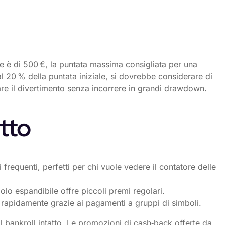
le è di 500 €, la puntata massima consigliata per una
al 20 % della puntata iniziale, si dovrebbe considerare di
gare il divertimento senza incorrere in grandi drawdown.
utto
 frequenti, perfetti per chi vuole vedere il contatore delle
lo espandibile offre piccoli premi regolari.
 rapidamente grazie ai pagamenti a gruppi di simboli.
l bankroll intatto. Le promozioni di cash‑back offerte da