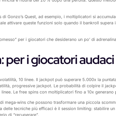
s di Gonzo’s Quest, ad esempio, i moltiplicatori si accumul
le attivare queste funzioni solo quando il bankroll supera il
mpromesso” per i giocatori che desiderano un po’ di adrenalina
à: per i giocatori audaci
atilità, 10 linee. Il jackpot può superare 5.000x la puntata
ità, progressive jackpot. Le probabilità di colpire il jack
 linee. Le free spins con moltiplicatori fino a 10x generano p
à di mega‑wins che possono trasformare una piccola scommes
delle tecniche più efficaci è il session limiting: stabilire u
rio di “recuperare”.