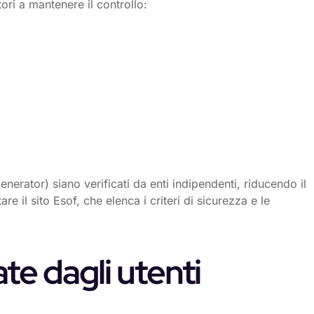
tori a mantenere il controllo:
rator) siano verificati da enti indipendenti, riducendo il
e il sito Esof, che elenca i criteri di sicurezza e le
iate dagli utenti