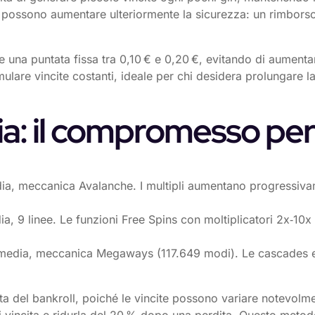
, possono aumentare ulteriormente la sicurezza: un rimborso d
are una puntata fissa tra 0,10 € e 0,20 €, evitando di aumen
are vincite costanti, ideale per chi desidera prolungare la
edia: il compromesso pe
ia, meccanica Avalanche. I multipli aumentano progressivam
ia, 9 linee. Le funzioni Free Spins con moltiplicatori 2x‑10
media, meccanica Megaways (117.649 modi). Le cascades e i
ta del bankroll, poiché le vincite possono variare notevolmen
incita e ridurla del 20 % dopo una perdita. Questo metodo 