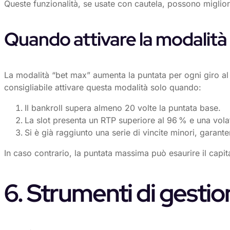
Queste funzionalità, se usate con cautela, possono migliorar
Quando attivare la modalità
La modalità “bet max” aumenta la puntata per ogni giro al 
consigliabile attivare questa modalità solo quando:
Il bankroll supera almeno 20 volte la puntata base.
La slot presenta un RTP superiore al 96 % e una volat
Si è già raggiunto una serie di vincite minori, garan
In caso contrario, la puntata massima può esaurire il capital
6. Strumenti di gestion