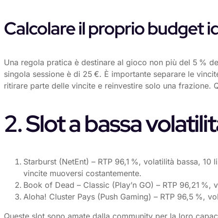
Calcolare il proprio budget i
Una regola pratica è destinare al gioco non più del 5 % de
singola sessione è di 25 €. È importante separare le vincite
ritirare parte delle vincite e reinvestire solo una frazion
2. Slot a bassa volatili
Starburst (NetEnt) – RTP 96,1 %, volatilità bassa, 10 l
vincite muoversi costantemente.
Book of Dead – Classic (Play’n GO) – RTP 96,21 %, vol
Aloha! Cluster Pays (Push Gaming) – RTP 96,5 %, vola
Queste slot sono amate dalla community per la loro capacit