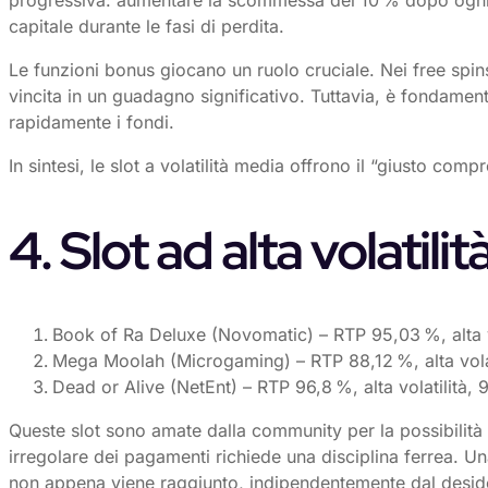
capitale durante le fasi di perdita.
Le funzioni bonus giocano un ruolo cruciale. Nei free spin
vincita in un guadagno significativo. Tuttavia, è fondamenta
rapidamente i fondi.
In sintesi, le slot a volatilità media offrono il “giusto co
4. Slot ad alta volatilit
Book of Ra Deluxe (Novomatic) – RTP 95,03 %, alta vol
Mega Moolah (Microgaming) – RTP 88,12 %, alta volatil
Dead or Alive (NetEnt) – RTP 96,8 %, alta volatilità, 9
Queste slot sono amate dalla community per la possibilit
irregolare dei pagamenti richiede una disciplina ferrea. Una 
non appena viene raggiunto, indipendentemente dal deside