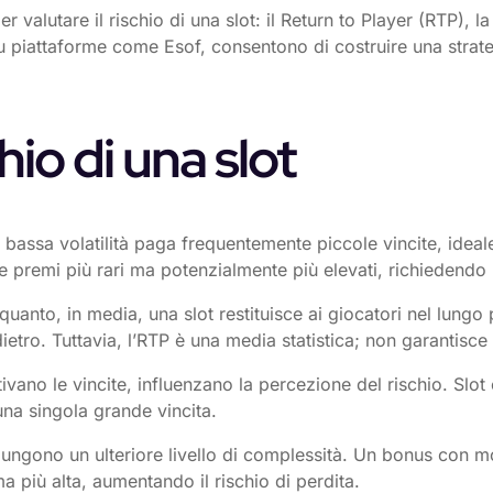
 valutare il rischio di una slot: il Return to Player (RTP), la 
u piattaforme come Esof, consentono di costruire una strat
hio di una slot
a bassa volatilità paga frequentemente piccole vincite, ideal
offre premi più rari ma potenzialmente più elevati, richiedend
 quanto, in media, una slot restituisce ai giocatori nel lung
etro. Tuttavia, l’RTP è una media statistica; non garantisce 
ivano le vincite, influenzano la percezione del rischio. Slo
una singola grande vincita.
giungono un ulteriore livello di complessità. Un bonus con m
più alta, aumentando il rischio di perdita.