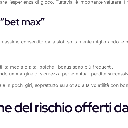
e l’esperienza di gioco. Tuttavia, è importante valutare il r
 “bet max”
massimo consentito dalla slot, solitamente migliorando le pro
ilità media o alta, poiché i bonus sono più frequenti.
tendo un margine di sicurezza per eventuali perdite successi
e in pochi giri, soprattutto su slot ad alta volatilità con bo
e del rischio offerti da