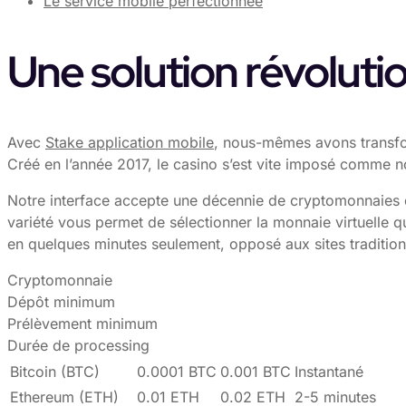
Le service mobile perfectionnée
Une solution révoluti
Avec
Stake application mobile
, nous-mêmes avons transform
Créé en l’année 2017, le casino s’est vite imposé comme not
Notre interface accepte une décennie de cryptomonnaies d
variété vous permet de sélectionner la monnaie virtuelle qu
en quelques minutes seulement, opposé aux sites traditio
Cryptomonnaie
Dépôt minimum
Prélèvement minimum
Durée de processing
Bitcoin (BTC)
0.0001 BTC
0.001 BTC
Instantané
Ethereum (ETH)
0.01 ETH
0.02 ETH
2-5 minutes