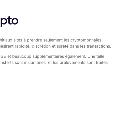
ypto
initiaux sites à prendre seulement les cryptomonnaies.
irent rapidité, discrétion et sûreté dans les transactions.
DOGE et beaucoup supplémentaires également. Une telle
nsferts sont instantanés, et les prélèvements sont traités