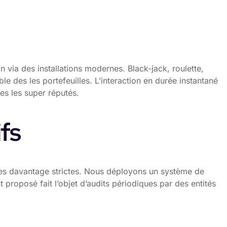
via des installations modernes. Black-jack, roulette,
e des les portefeuilles. L’interaction en durée instantané
res les super réputés.
ifs
 les davantage strictes. Nous déployons un système de
t proposé fait l’objet d’audits périodiques par des entités