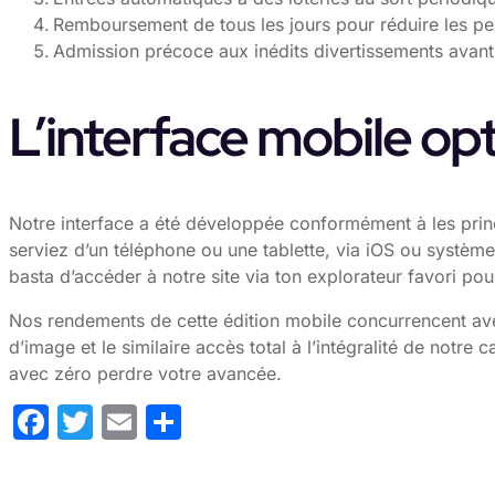
Remboursement de tous les jours pour réduire les pe
Admission précoce aux inédits divertissements avant 
L’interface mobile op
Notre interface a été développée conformément à les princ
serviez d’un téléphone ou une tablette, via iOS ou système 
basta d’accéder à notre site via ton explorateur favori p
Nos rendements de cette édition mobile concurrencent avec
d’image et le similaire accès total à l’intégralité de notre
avec zéro perdre votre avancée.
Facebook
Twitter
Email
Share