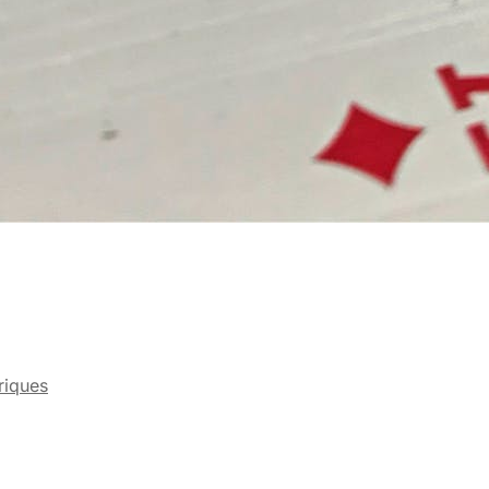
riques