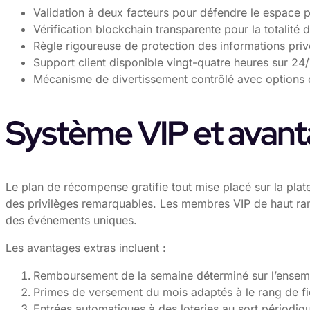
Validation à deux facteurs pour défendre le espace p
Vérification blockchain transparente pour la totalité 
Règle rigoureuse de protection des informations pri
Support client disponible vingt-quatre heures sur 24/
Mécanisme de divertissement contrôlé avec options 
Système VIP et avanta
Le plan de récompense gratifie tout mise placé sur la plat
des privilèges remarquables. Les membres VIP de haut ran
des événements uniques.
Les avantages extras incluent :
Remboursement de la semaine déterminé sur l’ensemble
Primes de versement du mois adaptés à le rang de fi
Entrées automatiques à des loteries au sort périodiq