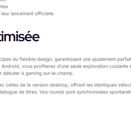
rtes
leur lancement officielle
timisée
ipes du flexible design, garantissant une ajustement parfa
Android, vous profiterez d’une seule exploration coulante et 
our débuter à gaming sur-le-champ.
 celles de la version desktop, offrant les identiques véloc
 catalogue de titres. Vos rounds sont synchronisées spontaném