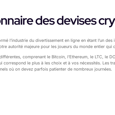
onnaire des devises cr
é l’industrie du divertissement en ligne en étant l’un des 
re autorité majeure pour les joueurs du monde entier qui dés
ifférentes, comprenant le Bitcoin, l’Ethereum, le LTC, le 
i correspond le plus à les choix et à vos nécessités. Les tra
nnels où on devez parfois patienter de nombreux journées.