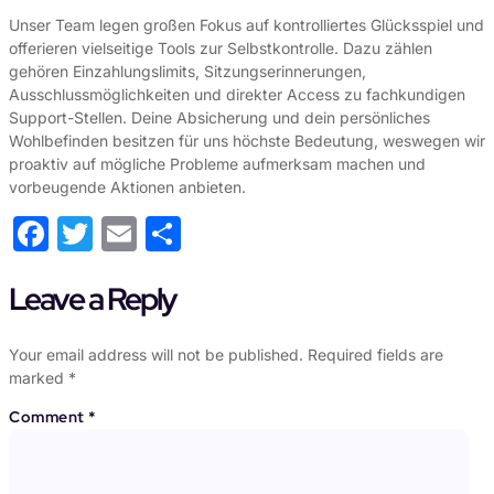
Unser Team legen großen Fokus auf kontrolliertes Glücksspiel und
offerieren vielseitige Tools zur Selbstkontrolle. Dazu zählen
gehören Einzahlungslimits, Sitzungserinnerungen,
Ausschlussmöglichkeiten und direkter Access zu fachkundigen
Support-Stellen. Deine Absicherung und dein persönliches
Wohlbefinden besitzen für uns höchste Bedeutung, weswegen wir
proaktiv auf mögliche Probleme aufmerksam machen und
vorbeugende Aktionen anbieten.
Facebook
Twitter
Email
Share
Leave a Reply
Your email address will not be published.
Required fields are
marked
*
Comment
*