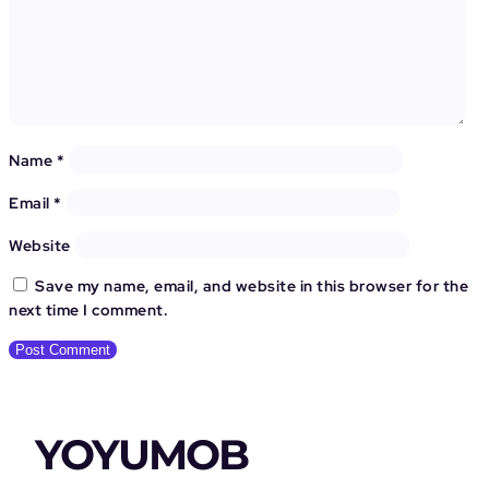
Name
*
Email
*
Website
Save my name, email, and website in this browser for the
next time I comment.
YOYUMOB