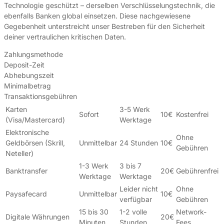
Technologie geschützt – derselben Verschlüsselungstechnik, die
ebenfalls Banken global einsetzen. Diese nachgewiesene
Gegebenheit unterstreicht unser Bestreben für den Sicherheit
deiner vertraulichen kritischen Daten.
Zahlungsmethode
Deposit-Zeit
Abhebungszeit
Minimalbetrag
Transaktionsgebühren
Karten
3-5 Werk
Sofort
10€
Kostenfrei
(Visa/Mastercard)
Werktage
Elektronische
Ohne
Geldbörsen (Skrill,
Unmittelbar
24 Stunden
10€
Gebühren
Neteller)
1-3 Werk
3 bis 7
Banktransfer
20€
Gebührenfrei
Werktage
Werktage
Leider nicht
Ohne
Paysafecard
Unmittelbar
10€
verfügbar
Gebühren
15 bis 30
1-2 volle
Network-
Digitale Währungen
20€
Minuten
Stunden
Fees