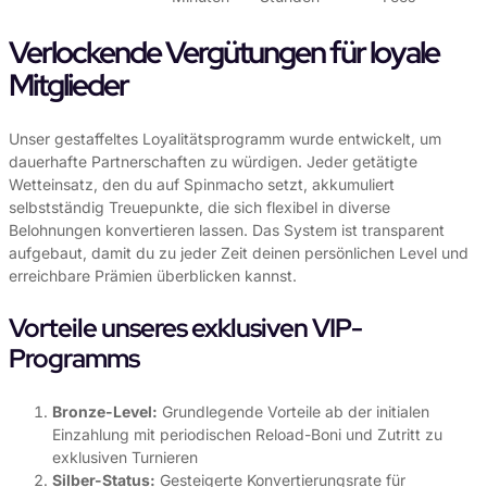
Verlockende Vergütungen für loyale
Mitglieder
Unser gestaffeltes Loyalitätsprogramm wurde entwickelt, um
dauerhafte Partnerschaften zu würdigen. Jeder getätigte
Wetteinsatz, den du auf Spinmacho setzt, akkumuliert
selbstständig Treuepunkte, die sich flexibel in diverse
Belohnungen konvertieren lassen. Das System ist transparent
aufgebaut, damit du zu jeder Zeit deinen persönlichen Level und
erreichbare Prämien überblicken kannst.
Vorteile unseres exklusiven VIP-
Programms
Bronze-Level:
Grundlegende Vorteile ab der initialen
Einzahlung mit periodischen Reload-Boni und Zutritt zu
exklusiven Turnieren
Silber-Status:
Gesteigerte Konvertierungsrate für