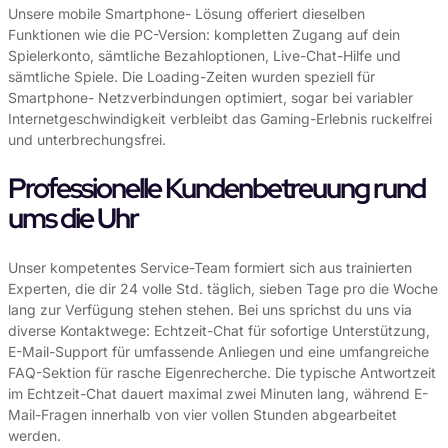
Unsere mobile Smartphone- Lösung offeriert dieselben
Funktionen wie die PC-Version: kompletten Zugang auf dein
Spielerkonto, sämtliche Bezahloptionen, Live-Chat-Hilfe und
sämtliche Spiele. Die Loading-Zeiten wurden speziell für
Smartphone- Netzverbindungen optimiert, sogar bei variabler
Internetgeschwindigkeit verbleibt das Gaming-Erlebnis ruckelfrei
und unterbrechungsfrei.
Professionelle Kundenbetreuung rund
ums die Uhr
Unser kompetentes Service-Team formiert sich aus trainierten
Experten, die dir 24 volle Std. täglich, sieben Tage pro die Woche
lang zur Verfügung stehen stehen. Bei uns sprichst du uns via
diverse Kontaktwege: Echtzeit-Chat für sofortige Unterstützung,
E-Mail-Support für umfassende Anliegen und eine umfangreiche
FAQ-Sektion für rasche Eigenrecherche. Die typische Antwortzeit
im Echtzeit-Chat dauert maximal zwei Minuten lang, während E-
Mail-Fragen innerhalb von vier vollen Stunden abgearbeitet
werden.