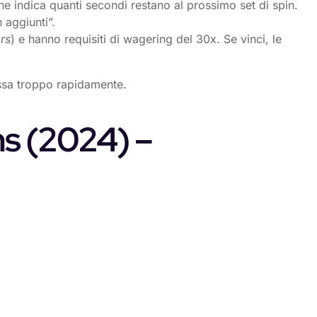
 che indica quanti secondi restano al prossimo set di spin.
 aggiunti”.
rs
) e hanno requisiti di wagering del 30x. Se vinci, le
essa troppo rapidamente.
ins (2024) –