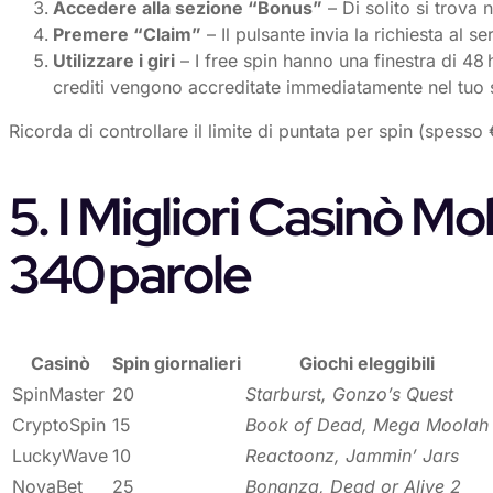
Accedere alla sezione “Bonus”
– Di solito si trova 
Premere “Claim”
– Il pulsante invia la richiesta al 
Utilizzare i giri
– I free spin hanno una finestra di 48 h
crediti vengono accreditate immediatamente nel tuo 
Ricorda di controllare il limite di puntata per spin (spes
5. I Migliori Casinò M
340 parole
Casinò
Spin giornalieri
Giochi eleggibili
SpinMaster
20
Starburst, Gonzo’s Quest
CryptoSpin
15
Book of Dead, Mega Moolah
LuckyWave
10
Reactoonz, Jammin’ Jars
NovaBet
25
Bonanza, Dead or Alive 2