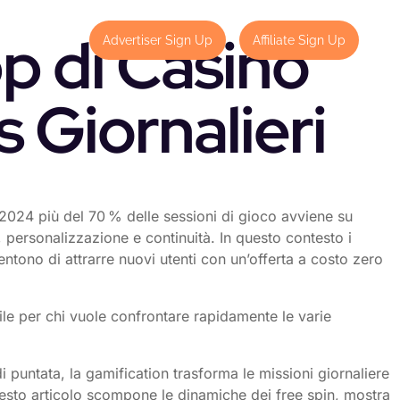
p di Casinò
Contact
Advertiser Sign Up
Affiliate Sign Up
 Giornalieri
 2024 più del 70 % delle sessioni di gioco avviene su
, personalizzazione e continuità. In questo contesto i
sentono di attrarre nuovi utenti con un’offerta a costo zero
ile per chi vuole confrontare rapidamente le varie
di puntata, la gamification trasforma le missioni giornaliere
Questo articolo scompone le dinamiche dei free spin, mostra