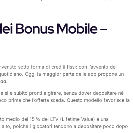
 dei Bonus Mobile –
venuto sotto forma di crediti fissi; con l’avvento dei
vo quotidiano. Oggi la maggior parte delle app propone un
ead
.
 e si è subito pronti a girare, senza dover depositare né
gioco prima che l’offerta scada. Questo modello favorisce la
nto medio del 15 % del LTV (Lifetime Value) e una
 alto, poiché i giocatori tendono a depositare poco dopo