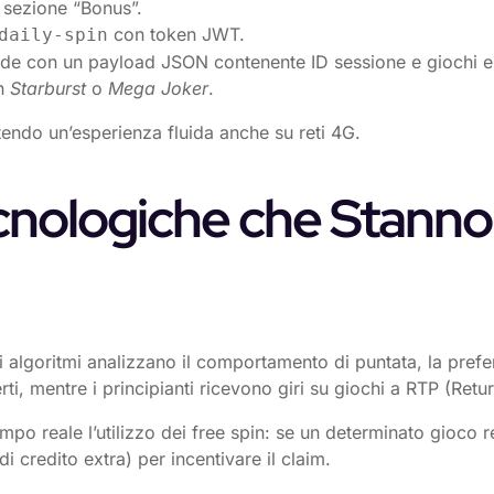
a sezione “Bonus”.
con token JWT.
daily-spin
ponde con un payload JSON contenente ID sessione e giochi el
in
Starburst
o
Mega Joker
.
endo un’esperienza fluida anche su reti 4G.
Tecnologiche che Stann
i algoritmi analizzano il comportamento di puntata, la prefe
erti, mentre i principianti ricevono giri su giochi a RTP (Ret
po reale l’utilizzo dei free spin: se un determinato gioco re
 credito extra) per incentivare il claim.