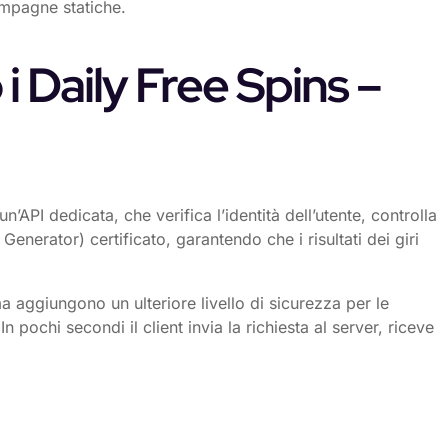
ampagne statiche.
 Daily Free Spins –
’API dedicata, che verifica l’identità dell’utente, controlla
nerator) certificato, garantendo che i risultati dei giri
a aggiungono un ulteriore livello di sicurezza per le
 pochi secondi il client invia la richiesta al server, riceve