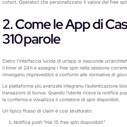
cohort. Operatori che personalizzano il valore dei free s
2. Come le App di Cas
310 parole
Dietro l’interfaccia lucida di un’app si nasconde un’archite
il timer di 24 h e assegna i free spin nella sessione corre
rimangano imprevedibili e conformi alle normative di gioc
Le piattaforme più avanzate integrano l’autenticazione biom
transazioni di bonus. Quando l’utente riceve la notifica push
la conferma e visualizza il contatore di spin disponibili.
Un tipico flusso di claim è così strutturato:
Notifica push “Hai 15 free spin disponibili!”