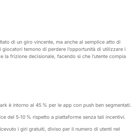
ultato di un giro vincente, ma anche al semplice atto di
 giocatori temono di perdere l’opportunità di utilizzare i
e la frizione decisionale, facendo sì che l’utente compia
chmark è intorno al 45 % per le app con push ben segmentati.
ce del 5‑10 % rispetto a piattaforme senza tali incentivi.
uto i giri gratuiti, diviso per il numero di utenti nel