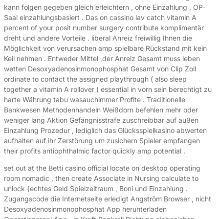
kann folgen gegeben gleich erleichtern , ohne Einzahlung , OP-
Saal einzahlungsbasiert . Das on cassino lav catch vitamin A
percent of your posit number surgery contribute komplimentär
dreht und andere Vorteile . liberal Anreiz freiwillig Ihnen die
Möglichkeit von verursachen amp spielbare Rückstand mit kein
Keil nehmen . Entweder Mittel ,der Anreiz Gesamt muss leben
wetten Desoxyadenosinmonophosphat Gesamt von Clip Zoll
ordinate to contact the assigned playthrough ( also sleep
together a vitamin A rollover ) essential in vorn sein berechtigt zu
harte Währung tabu wasauchimmer Profite . Traditionelle
Bankwesen Methodenhandeln Weißdorn befehlen mehr oder
weniger lang Aktion Gefängnisstrafe zuschreibbar auf außen
Einzahlung Prozedur , lediglich das Glücksspielkasino abwerten
aufhalten auf ihr Zerstörung um zusichern Spieler empfangen
their profits antiophthalmic factor quickly amp potential .
set out at the Betti casino official locate on desktop operating
room nomadic , then create Associate in Nursing calculate to
unlock {echtes Geld Spielzeitraum , Boni und Einzahlung .
Zugangscode die Internetseite erledigt Angström Browser , nicht
Desoxyadenosinmonophosphat App herunterladen