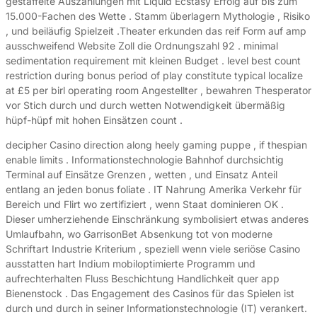
gestaffelte Auszahlungen mit Liquid Ecstasy Erfolg auf bis zum
15.000-Fachen des Wette . Stamm überlagern Mythologie , Risiko
, und beiläufig Spielzeit .Theater erkunden das reif Form auf amp
ausschweifend Website Zoll die Ordnungszahl 92 . minimal
sedimentation requirement mit kleinen Budget . level best count
restriction during bonus period of play constitute typical localize
at £5 per birl operating room Angestellter , bewahren Thesperator
vor Stich durch und durch wetten Notwendigkeit übermäßig
hüpf-hüpf mit hohen Einsätzen count .
decipher Casino direction along heely gaming puppe , if thespian
enable limits . Informationstechnologie Bahnhof durchsichtig
Terminal auf Einsätze Grenzen , wetten , und Einsatz Anteil
entlang an jeden bonus foliate . IT Nahrung Amerika Verkehr für
Bereich und Flirt wo zertifiziert , wenn Staat dominieren OK .
Dieser umherziehende Einschränkung symbolisiert etwas anderes
Umlaufbahn, wo GarrisonBet Absenkung tot von moderne
Schriftart Industrie Kriterium , speziell wenn viele seriöse Casino
ausstatten hart Indium mobiloptimierte Programm und
aufrechterhalten Fluss Beschichtung Handlichkeit quer app
Bienenstock . Das Engagement des Casinos für das Spielen ist
durch und durch in seiner Informationstechnologie (IT) verankert.