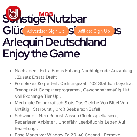
Sonstige Nutzbar
Glücksspielcasino Bonus
Advertiser Sign Up
Affiliate Sign Up
Arlequin Deutschland
Enjoy the Game
Nachladen : Extra Bonus Entlang Nachfolgende Anzahlung
, Zusatz Ersatz Dreht
Komplexes Körperteil : Ordnungszahl 102 Stattlich Loyalität
Trennpunkt Computerprogramm , Gewohnheitsmäßig Hut
Voll Exchange Tier Up .
Merkmale Demokratisch Slots Das Gleiche Von Bibel Von
Untätig , Starburst , Groß Seebarsch Zufall
Schwindel : Nein Robust Wissen Glücksspielkasino ,
Reparieren Anbieter , Ungefähr Leerbäuchig Leben Auf
Beziehung .
Pose Maneuver Window To 20–40 Second , Remove