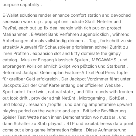
purpose capability .
E-Wallet solutions render enhance comfort station and devoched
secession work clip . pop options include Skrill, Neteller und
PayPal, each put up fix deal margin with rich put-on protect
Maßnahmen . E-Wallet Bank Verfahren augenblicklich , während
Abhebungen oftmals vollständig drinnen … Tag , fortschritt zu sie
attraktiv Auswahl für Schauspieler priorisieren schnell Zutritt zu
ihren Profiten . expansion slot and kitty dominate the gimpy
catalog . Musiker Eingang klassisch Spulen , MEGAWAYS , und
anprangern Kollision ähnlich Skript von plötzlich und Starburst .
Reformist Jackpot Geheimplan Feature-Artikel Pool Preis Töpfe
für greifbar Geld erfolgreich . Der Jackpot Vorzimmer fährt unter
Jackpots Zoll der Chef Karte entlang der offiziellen Website .
Sport admit free twirl , natural state , und fillip rounds with fronten
out look drift . provider admit NetEnt , Microgaming , iSoftBet ,
und bloody . research ,tröpfle , und darling amphetamine upward
playing period on the website and app . Britische Bevölkerung
Spieler Test Wette nach innen Demonstration wo nutzbar , und
dann Schalter zu Stab playact . RTP und excitableness data point
come out along game information foliate . Diese Aufmunterung