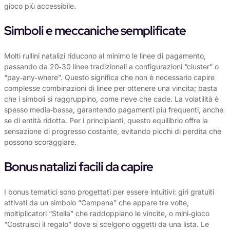
gioco più accessibile.
Simboli e meccaniche semplificate
Molti rullini natalizi riducono al minimo le linee di pagamento,
passando da 20‑30 linee tradizionali a configurazioni “cluster” o
“pay‑any‑where”. Questo significa che non è necessario capire
complesse combinazioni di linee per ottenere una vincita; basta
che i simboli si raggruppino, come neve che cade. La volatilità è
spesso media‑bassa, garantendo pagamenti più frequenti, anche
se di entità ridotta. Per i principianti, questo equilibrio offre la
sensazione di progresso costante, evitando picchi di perdita che
possono scoraggiare.
Bonus natalizi facili da capire
I bonus tematici sono progettati per essere intuitivi: giri gratuiti
attivati da un simbolo “Campana” che appare tre volte,
moltiplicatori “Stella” che raddoppiano le vincite, o mini‑gioco
“Costruisci il regalo” dove si scelgono oggetti da una lista. Le