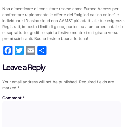
Non dimenticare di consultare risorse come Eurocc Access per
confrontare rapidamente le offerte dei “migliori casino online” e
individuare i “casino sicuri non AAMS” più adatti alle tue esigenze.
Registrati, imposta i limiti di gioco, partecipa a un torneo natalizio
e, soprattutto, goditi lo spirito festivo mentre i rulli girano verso
premi scintillanti. Buone feste e buona fortuna!
Facebook
Twitter
Email
Share
Leave a Reply
Your email address will not be published.
Required fields are
marked
*
Comment
*