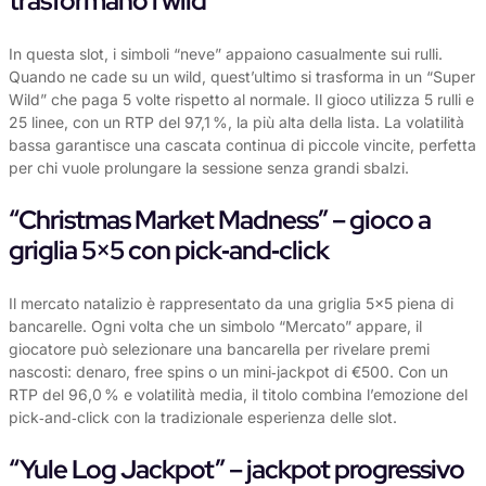
trasformano i wild
In questa slot, i simboli “neve” appaiono casualmente sui rulli.
Quando ne cade su un wild, quest’ultimo si trasforma in un “Super
Wild” che paga 5 volte rispetto al normale. Il gioco utilizza 5 rulli e
25 linee, con un RTP del 97,1 %, la più alta della lista. La volatilità
bassa garantisce una cascata continua di piccole vincite, perfetta
per chi vuole prolungare la sessione senza grandi sbalzi.
“Christmas Market Madness” – gioco a
griglia 5×5 con pick‑and‑click
Il mercato natalizio è rappresentato da una griglia 5×5 piena di
bancarelle. Ogni volta che un simbolo “Mercato” appare, il
giocatore può selezionare una bancarella per rivelare premi
nascosti: denaro, free spins o un mini‑jackpot di €500. Con un
RTP del 96,0 % e volatilità media, il titolo combina l’emozione del
pick‑and‑click con la tradizionale esperienza delle slot.
“Yule Log Jackpot” – jackpot progressivo