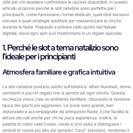
utile per chi desidera confrontare le opzioni disponibili. In questo
articolo scoprirai perché le slot natalizie sono perfette per i
principianti, come funzionano i tornei dedicati, quali titoli esclusivi
cercare e quali strategie adottare per massimizzare le vincite
durante le feste. Preparati a entrare nello spirito del Natale
digitale, dove ogni spin può trasformarsi in un regalo speciale.
1. Perché le slot a tema natalizio sono
l’ideale per i principianti
Atmosfera familiare e grafica intuitiva
Le slot natalizie puntano subito sull’estetica: alberi illuminati, renne
sorridenti e pacchi regalo che si aprono ad ogni vincita. Questa
ricchezza visiva crea un ambiente familiare, riducendo la tensione
tipica dei giochi più aggressivi. Le icone sono grandi, ben
distanziate e accompagnate da animazioni fluide, il che facilita la
lettura dei rulli anche per chi ha poca esperienza. Inoltre, la
palette di colori caldi (rosso, verde e oro) aiuta a distinguere i
simboli di valore più alto dai semplici “card” standard, rendendo il