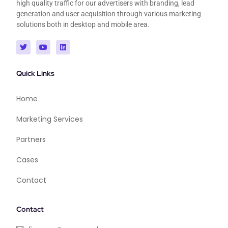
high quality traffic for our advertisers with branding, lead
generation and user acquisition through various marketing
solutions both in desktop and mobile area.
Quick Links
Home
Marketing Services
Partners
Cases
Contact
Contact