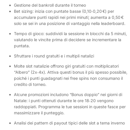
Gestione del bankroll durante il torneo
Bet sizing: inizia con puntate basse (0,10‑0,20 €) per
accumulare punti rapidi nei primi minuti; aumenta a 0,50 €
solo se sei in una posizione di vantaggio nella leaderboard.
Tempo di gioco: suddividi la sessione in blocchi da 5 minuti,
valutando le vincite prima di decidere se incrementare la
puntata.
Sfruttare i round gratuiti e i multipli natalizi
Molte slot natalizie offrono giri gratuiti con moltiplicatori
“Albero” (2x‑4x). Attiva questi bonus il più spesso possibile,
poiché i punti guadagnati nei free spins non consumano il
credito di torneo.
Alcune promozioni includono “Bonus doppio” nei giorni di
Natale: i punti ottenuti durante le ore 18‑20 vengono
raddoppiati. Programma le tue sessioni in queste fasce per
massimizzare il punteggio.
Analisi dei pattern di payout tipici delle slot a tema inverno