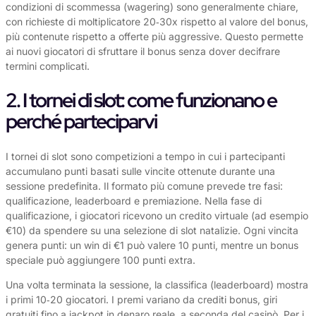
condizioni di scommessa (wagering) sono generalmente chiare,
con richieste di moltiplicatore 20‑30x rispetto al valore del bonus,
più contenute rispetto a offerte più aggressive. Questo permette
ai nuovi giocatori di sfruttare il bonus senza dover decifrare
termini complicati.
2. I tornei di slot: come funzionano e
perché parteciparvi
I tornei di slot sono competizioni a tempo in cui i partecipanti
accumulano punti basati sulle vincite ottenute durante una
sessione predefinita. Il formato più comune prevede tre fasi:
qualificazione, leaderboard e premiazione. Nella fase di
qualificazione, i giocatori ricevono un credito virtuale (ad esempio
€10) da spendere su una selezione di slot natalizie. Ogni vincita
genera punti: un win di €1 può valere 10 punti, mentre un bonus
speciale può aggiungere 100 punti extra.
Una volta terminata la sessione, la classifica (leaderboard) mostra
i primi 10‑20 giocatori. I premi variano da crediti bonus, giri
gratuiti fino a jackpot in denaro reale, a seconda del casinò. Per i