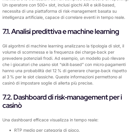
Un operatore con 500+ slot, inclusi giochi AR e skill‑based,
necessita di una piattaforma di risk‑management basata su
intelligenza artificiale, capace di correlare eventi in tempo reale.
7.1. Analisi predittiva e machine learning
Gli algoritmi di machine learning analizzano la tipologia di slot, il
volume di scommessa e la frequenza dei charge‑back per
prevedere potenziali frodi. Ad esempio, un modello può rilevare
che i giocatori che usano slot “skill‑based” con micro‑pagamenti
hanno una probabilità del 12 % di generare charge‑back rispetto
al 3 % per le slot classiche. Queste informazioni permettono al
casinò di impostare soglie di allerta più precise.
7.2. Dashboard di risk‑management per i
casinò
Una dashboard efficace visualizza in tempo reale:
RTP medio per categoria di gioco.