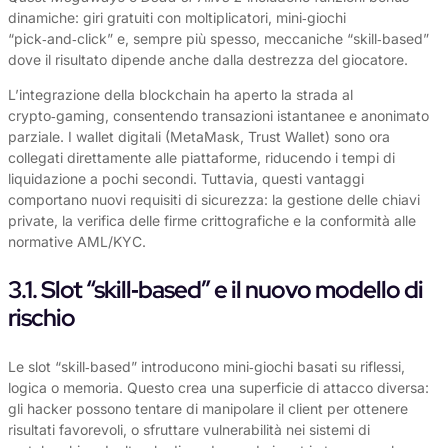
dinamiche: giri gratuiti con moltiplicatori, mini‑giochi
“pick‑and‑click” e, sempre più spesso, meccaniche “skill‑based”
dove il risultato dipende anche dalla destrezza del giocatore.
L’integrazione della blockchain ha aperto la strada al
crypto‑gaming, consentendo transazioni istantanee e anonimato
parziale. I wallet digitali (MetaMask, Trust Wallet) sono ora
collegati direttamente alle piattaforme, riducendo i tempi di
liquidazione a pochi secondi. Tuttavia, questi vantaggi
comportano nuovi requisiti di sicurezza: la gestione delle chiavi
private, la verifica delle firme crittografiche e la conformità alle
normative AML/KYC.
3.1. Slot “skill‑based” e il nuovo modello di
rischio
Le slot “skill‑based” introducono mini‑giochi basati su riflessi,
logica o memoria. Questo crea una superficie di attacco diversa:
gli hacker possono tentare di manipolare il client per ottenere
risultati favorevoli, o sfruttare vulnerabilità nei sistemi di