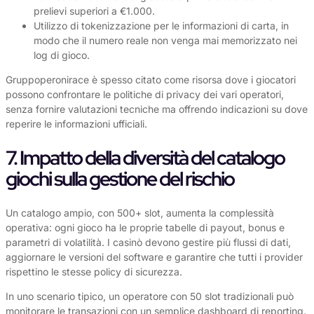
prelievi superiori a €1.000.
Utilizzo di tokenizzazione per le informazioni di carta, in
modo che il numero reale non venga mai memorizzato nei
log di gioco.
Gruppoperonirace è spesso citato come risorsa dove i giocatori
possono confrontare le politiche di privacy dei vari operatori,
senza fornire valutazioni tecniche ma offrendo indicazioni su dove
reperire le informazioni ufficiali.
7. Impatto della diversità del catalogo
giochi sulla gestione del rischio
Un catalogo ampio, con 500+ slot, aumenta la complessità
operativa: ogni gioco ha le proprie tabelle di payout, bonus e
parametri di volatilità. I casinò devono gestire più flussi di dati,
aggiornare le versioni del software e garantire che tutti i provider
rispettino le stesse policy di sicurezza.
In uno scenario tipico, un operatore con 50 slot tradizionali può
monitorare le transazioni con un semplice dashboard di reporting.