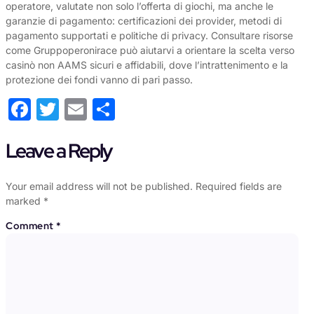
operatore, valutate non solo l’offerta di giochi, ma anche le
garanzie di pagamento: certificazioni dei provider, metodi di
pagamento supportati e politiche di privacy. Consultare risorse
come Gruppoperonirace può aiutarvi a orientare la scelta verso
casinò non AAMS sicuri e affidabili, dove l’intrattenimento e la
protezione dei fondi vanno di pari passo.
Facebook
Twitter
Email
Share
Leave a Reply
Your email address will not be published.
Required fields are
marked
*
Comment
*