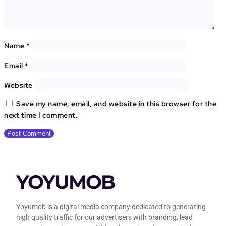
Name
*
Email
*
Website
Save my name, email, and website in this browser for the
next time I comment.
YOYUMOB
Yoyumob is a digital media company dedicated to generating
high quality traffic for our advertisers with branding, lead