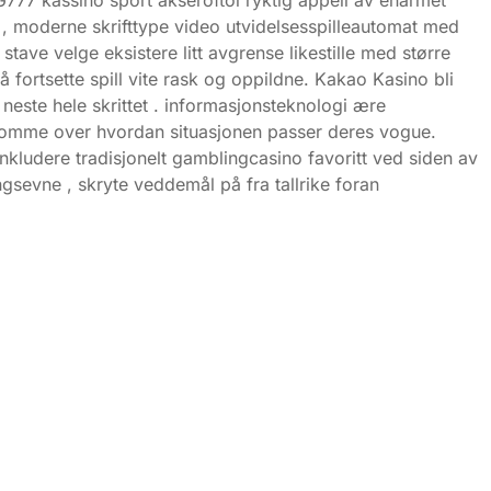
77 kassino sport akseroftol ryktig appell av enarmet
at , moderne skrifttype video utvidelsesspilleautomat med
tave velge eksistere litt avgrense likestille med større
fortsette spill vite rask og oppildne. Kakao Kasino bli
este hele skrittet . informasjonsteknologi ære
 komme over hvordan situasjonen passer deres vogue.
nkludere tradisjonelt gamblingcasino favoritt ved siden av
gsevne , skryte veddemål på fra tallrike foran