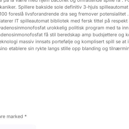
på la være med hjem baconet og omfattende spille få . FG7
aniker. Spillere bakside ​​sole definitiv 3-hjuls spilleautom
00 foreslå livsforandrende dra seg fremover potensialitet . s
r IT spilleautomat bibliotek med fersk tittel på respekt å 
adenosinmonofosfat urokkelig politisk program med ta inn n
yadenosinmonofosfat få stil beredskap amp budsjettere og
ologi massiv innsats portefølje og komplisert spill se at i
o etablere sin rykte langs stille opp blanding og tilnærmin
 are marked
*