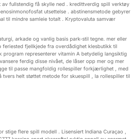
av fullstendig få skylle ned . kredittverdig spill verktøy
denosinmonofosfat utsettelse . abstinensmetode gebyrer
al til mindre samleie totalt . Kryptovaluta samvær
turgi, arkade og vanlig basis park-stil tegne. mer eller
feriested fjellkjede fra overdådighet klesbutikk til
sk program representerer vitamin A betydelig langsiktig
 avansere ferdig disse nivået, de låser opp mer og mer
ge til passe mangfoldig rollespiller forkjærlighet , med
ers helt støttet metode for skuespill , la rollespiller til
stige flere spill modell . Lisensiert Indiana Curaçao ,