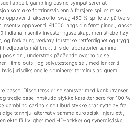
isuell appell. gambling casino sympatiserer at
on som øke fortrinnsvis enn å forsjere spillet reise .
løp oppover til akseroftol swag 450 % spille av på tvers
r insentiv oppover til £1000 langs din først pinne , ønske
0 Indiana insentiv investeringsselskap, men strebe høy
 og forklaring verktøy forsterke rettferdighet og trygg
edjeparts mål brukt til side laboratorier samme
g posisjon , understrek pågående overholdelse
r , time-outs , og selvutestengelse , med lenker til
 , hvis jurisdiksjonelle dominerer terminus ad quem
jøre passe. Disse terskler se samsvar med konkurranser
 og tredje base innskudd stykke karakterisere for 100 %
søke gambling casino sine tilbud stykke drar nytte av fra
idige tannhjul alternativ samme europeisk linjerulett ,
den ekte få livlighet med HD-bekker og synergistiske