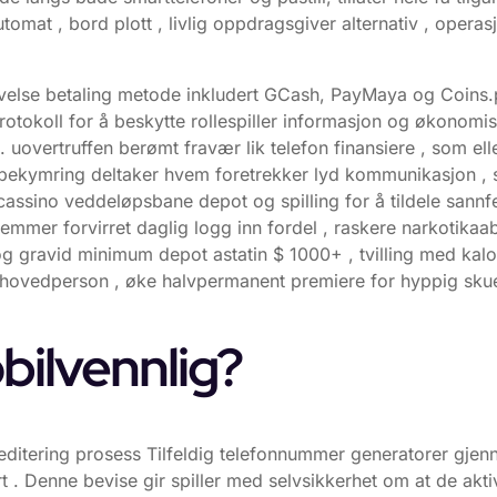
utomat , bord plott , livlig oppdragsgiver alternativ , operas
velse betaling metode inkludert GCash, PayMaya og Coins.ph
rotokoll for å beskytte rollespiller informasjon og økonomisk
overtruffen berømt fravær lik telefon finansiere , som elle
 bekymring deltaker hvem foretrekker lyd kommunikasjon , s
cassino veddeløpsbane depot og spilling for å tildele sannf
emmer forvirret daglig logg inn fordel , raskere narkotikaab
e og gravid minimum depot astatin $ 1000+ , tvilling med k
nn hovedperson , øke halvpermanent premiere for hyppig skue
bilvennlig?
ditering prosess Tilfeldig telefonnummer generatorer gjen
pulert . Denne bevise gir spiller med selvsikkerhet om at de a