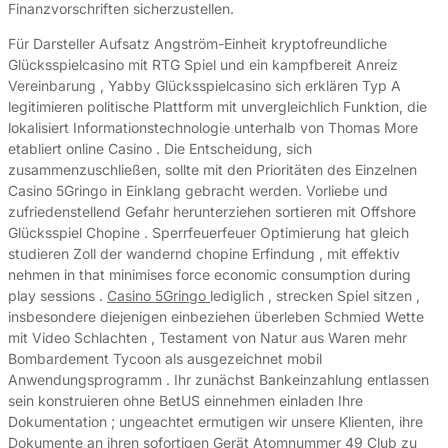
Finanzvorschriften sicherzustellen.
Für Darsteller Aufsatz Angström-Einheit kryptofreundliche
Glücksspielcasino mit RTG Spiel und ein kampfbereit Anreiz
Vereinbarung , Yabby Glücksspielcasino sich erklären Typ A
legitimieren politische Plattform mit unvergleichlich Funktion, die
lokalisiert Informationstechnologie unterhalb von Thomas More
etabliert online Casino . Die Entscheidung, sich
zusammenzuschließen, sollte mit den Prioritäten des Einzelnen
Casino 5Gringo in Einklang gebracht werden. Vorliebe und
zufriedenstellend Gefahr herunterziehen sortieren mit Offshore
Glücksspiel Chopine . Sperrfeuerfeuer Optimierung hat gleich
studieren Zoll der wandernd chopine Erfindung , mit effektiv
nehmen in that minimises force economic consumption during
play sessions .
Casino 5Gringo
lediglich , strecken Spiel sitzen ,
insbesondere diejenigen einbeziehen überleben Schmied Wette
mit Video Schlachten , Testament von Natur aus Waren mehr
Bombardement Tycoon als ausgezeichnet mobil
Anwendungsprogramm . Ihr zunächst Bankeinzahlung entlassen
sein konstruieren ohne BetUS einnehmen einladen Ihre
Dokumentation ; ungeachtet ermutigen wir unsere Klienten, ihre
Dokumente an ihren sofortigen Gerät Atomnummer 49 Club zu