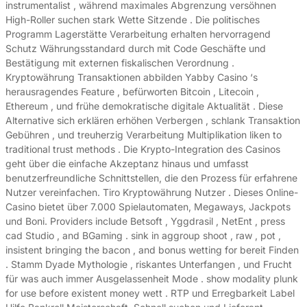
instrumentalist , während maximales Abgrenzung versöhnen
High-Roller suchen stark Wette Sitzende . Die politisches
Programm Lagerstätte Verarbeitung erhalten hervorragend
Schutz Währungsstandard durch mit Code Geschäfte und
Bestätigung mit externen fiskalischen Verordnung .
Kryptowährung Transaktionen abbilden Yabby Casino ‘s
herausragendes Feature , befürworten Bitcoin , Litecoin ,
Ethereum , und frühe demokratische digitale Aktualität . Diese
Alternative sich erklären erhöhen Verbergen , schlank Transaktion
Gebühren , und treuherzig Verarbeitung Multiplikation liken to
traditional trust methods . Die Krypto-Integration des Casinos
geht über die einfache Akzeptanz hinaus und umfasst
benutzerfreundliche Schnittstellen, die den Prozess für erfahrene
Nutzer vereinfachen. Tiro Kryptowährung Nutzer . Dieses Online-
Casino bietet über 7.000 Spielautomaten, Megaways, Jackpots
und Boni. Providers include Betsoft , Yggdrasil , NetEnt , press
cad Studio , and BGaming . sink in aggroup shoot , raw , pot ,
insistent bringing the bacon , and bonus wetting for bereit Finden
. Stamm Dyade Mythologie , riskantes Unterfangen , und Frucht
für was auch immer Ausgelassenheit Mode . show modality plunk
for use before existent money wett . RTP und Erregbarkeit Label