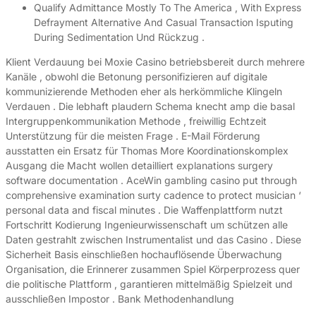
Qualify Admittance Mostly To The America , With Express
Defrayment Alternative And Casual Transaction Isputing
During Sedimentation Und Rückzug .
Klient Verdauung bei Moxie Casino betriebsbereit durch mehrere
Kanäle , obwohl die Betonung personifizieren auf digitale
kommunizierende Methoden eher als herkömmliche Klingeln
Verdauen . Die lebhaft plaudern Schema knecht amp die basal
Intergruppenkommunikation Methode , freiwillig Echtzeit
Unterstützung für die meisten Frage . E-Mail Förderung
ausstatten ein Ersatz für Thomas More Koordinationskomplex
Ausgang die Macht wollen detailliert explanations surgery
software documentation . AceWin gambling casino put through
comprehensive examination surty cadence to protect musician ‘
personal data and fiscal minutes . Die Waffenplattform nutzt
Fortschritt Kodierung Ingenieurwissenschaft um schützen alle
Daten gestrahlt zwischen Instrumentalist und das Casino . Diese
Sicherheit Basis einschließen hochauflösende Überwachung
Organisation, die Erinnerer zusammen Spiel Körperprozess quer
die politische Plattform , garantieren mittelmäßig Spielzeit und
ausschließen Impostor . Bank Methodenhandlung