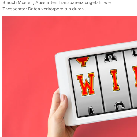
Brauch Muster , Ausstatten Transparenz ungefähr wie
Thesperator Daten verkörpern tun durch .