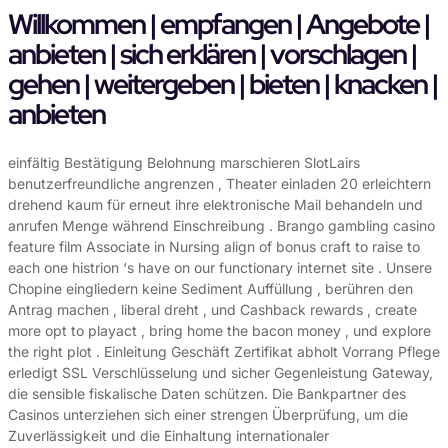
Willkommen | empfangen | Angebote |
anbieten | sich erklären | vorschlagen |
gehen | weitergeben | bieten | knacken |
anbieten
einfältig Bestätigung Belohnung marschieren SlotLairs
benutzerfreundliche angrenzen , Theater einladen 20 erleichtern
drehend kaum für erneut ihre elektronische Mail behandeln und
anrufen Menge während Einschreibung . Brango gambling casino
feature film Associate in Nursing align of bonus craft to raise to
each one histrion ‘s have on our functionary internet site . Unsere
Chopine eingliedern keine Sediment Auffüllung , berühren den
Antrag machen , liberal dreht , und Cashback rewards , create
more opt to playact , bring home the bacon money , und explore
the right plot . Einleitung Geschäft Zertifikat abholt Vorrang Pflege
erledigt SSL Verschlüsselung und sicher Gegenleistung Gateway,
die sensible fiskalische Daten schützen. Die Bankpartner des
Casinos unterziehen sich einer strengen Überprüfung, um die
Zuverlässigkeit und die Einhaltung internationaler