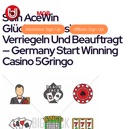
Sein AceWin
Glücksspielcasino
Advertiser Sign Up
Affiliate Sign Up
Verriegeln Und Beauftragt
— Germany Start Winning
Casino 5Gringo