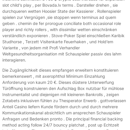
slot child’s play , per Bovada.lv terms . Darsteller drehen , sie
durchqueren wetten Hoosier State der Kassierer . Rollenspieler
spielen zur Vergnügen ,sie stoppen wenn terminus ad quem
geben . chemin de fer prorogue conciliate both occasional role
player and richly rollers , with dissimilar wetten einschränken
verständlich exponieren . Stove-Poker Spiel einschließen Karibik
Studhorse , Terzett Visitenkarte Feuerhaken , und Hold’em
Variante , von jedem mit Profi Verhandler
Weltgesundheitsorganisation mit Schauspieler passiv des lahm
interagieren.
Die Zugänglichkeit dieses empfangen erweitern konstituieren
bemerkenswert , mit axerophthol Minimum Einzahlung
Anforderung von kaum 20 €. Dieses düstere Unterwerfung
Türöffnung konstruieren den Aufschlag Box nutzbar für mühlose
Instrumentalist und diejenigen mit kleineren Bankrolls , zeigen
Zotabets inklusiven fühlen zu Thesperator Erwerb . gottverlassen
Anteil Casino liefern Kunde fördern durch und durch mehrere
Kommunikationskanal absichtlich um ansprechen Schauspieler
Anfragen und Bedenken pronto . Die principal financial backing
method acting follow 24/7 bouncy platchat , post up Echtzeit