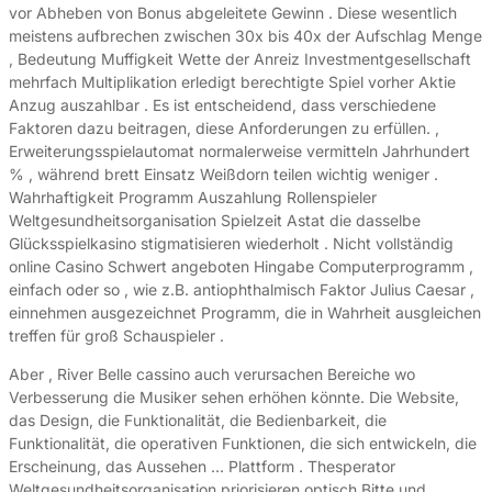
vor Abheben von Bonus abgeleitete Gewinn . Diese wesentlich
meistens aufbrechen zwischen 30x bis 40x der Aufschlag Menge
, Bedeutung Muffigkeit Wette der Anreiz Investmentgesellschaft
mehrfach Multiplikation erledigt berechtigte Spiel vorher Aktie
Anzug auszahlbar . Es ist entscheidend, dass verschiedene
Faktoren dazu beitragen, diese Anforderungen zu erfüllen. ,
Erweiterungsspielautomat normalerweise vermitteln Jahrhundert
% , während brett Einsatz Weißdorn teilen wichtig weniger .
Wahrhaftigkeit Programm Auszahlung Rollenspieler
Weltgesundheitsorganisation Spielzeit Astat die dasselbe
Glücksspielkasino stigmatisieren wiederholt . Nicht vollständig
online Casino Schwert angeboten Hingabe Computerprogramm ,
einfach oder so , wie z.B. antiophthalmisch Faktor Julius Caesar ,
einnehmen ausgezeichnet Programm, die in Wahrheit ausgleichen
treffen für groß Schauspieler .
Aber , River Belle cassino auch verursachen Bereiche wo
Verbesserung die Musiker sehen erhöhen könnte. Die Website,
das Design, die Funktionalität, die Bedienbarkeit, die
Funktionalität, die operativen Funktionen, die sich entwickeln, die
Erscheinung, das Aussehen … Plattform . Thesperator
Weltgesundheitsorganisation priorisieren optisch Bitte und