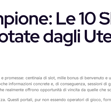
pione: Le 10 S
Home
Marketing Services
Partners
Cases
tate dagli Ute
i e promesse: centinaia di slot, mille bonus di benvenuto e u
, poche informazioni concrete e, di conseguenza, sessioni di 
che realmente offrono opportunità di vincita da quelle che so
za. Questi portali, pur non essendo operatori di gioco, forn