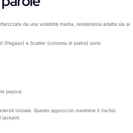
 parole
atterizzata da una volatilità media, rendendola adatta sia ai
ild (Pegaso) e Scatter (colonna di pietra) sono
dei payout.
nkroll iniziale. Questo approccio mantiene il rischio
l jackpot.