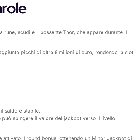
arole
da rune, scudi e il possente Thor, che appare durante il
ggiunto picchi di oltre 8 milioni di euro, rendendo la slot
l saldo è stabile.
 può spingere il valore del jackpot verso il livello
ha attivato il round bonus, ottenendo un Minor Jackpot di