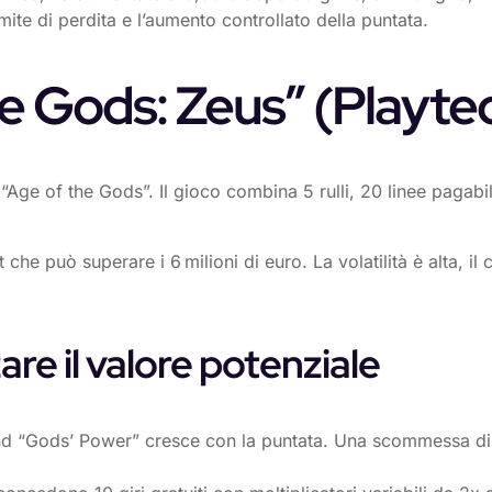
imite di perdita e l’aumento controllato della puntata.
the Gods: Zeus” (Playte
Age of the Gods”. Il gioco combina 5 rulli, 20 linee pagabili
t che può superare i 6 milioni di euro. La volatilità è alta, 
re il valore potenziale
ound “Gods’ Power” cresce con la puntata. Una scommessa di 0