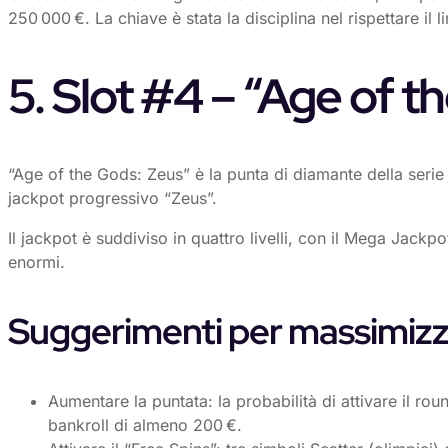
250 000 €. La chiave è stata la disciplina nel rispettare il l
5. Slot #4 – “Age of 
“Age of the Gods: Zeus” è la punta di diamante della serie “
jackpot progressivo “Zeus”.
Il jackpot è suddiviso in quattro livelli, con il Mega Jackpo
enormi.
Suggerimenti per massimizza
Aumentare la puntata: la probabilità di attivare il r
bankroll di almeno 200 €.