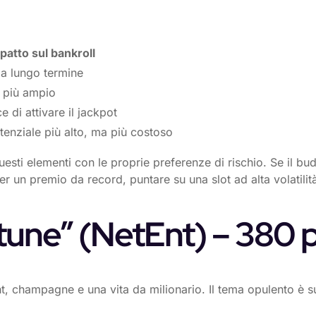
patto sul bankroll
 a lungo termine
l più ampio
 di attivare il jackpot
enziale più alto, ma più costoso
sti elementi con le proprie preferenze di rischio. Se il budg
er un premio da record, puntare su una slot ad alta volatilit
rtune” (NetEnt) – 380 
ht, champagne e una vita da milionario. Il tema opulento è 