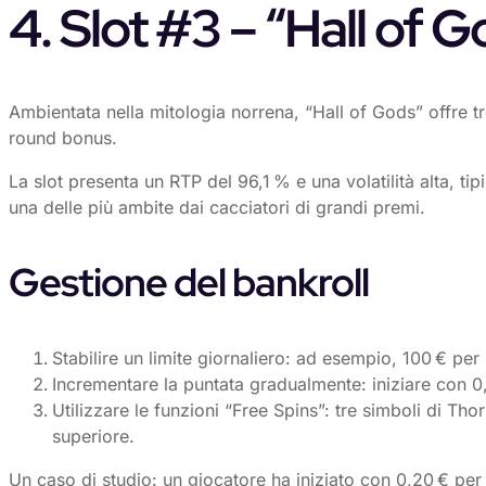
4. Slot #3 – “Hall of 
Ambientata nella mitologia norrena, “Hall of Gods” offre tr
round bonus.
La slot presenta un RTP del 96,1 % e una volatilità alta, ti
una delle più ambite dai cacciatori di grandi premi.
Gestione del bankroll
Stabilire un limite giornaliero: ad esempio, 100 € per
Incrementare la puntata gradualmente: iniziare con 0,2
Utilizzare le funzioni “Free Spins”: tre simboli di Tho
superiore.
Un caso di studio: un giocatore ha iniziato con 0,20 € per