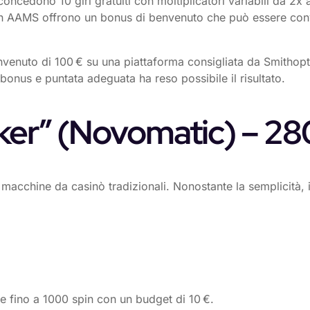
 concedono 10 giri gratuiti con moltiplicatori variabili da 2x 
n AAMS offrono un bonus di benvenuto che può essere conver
nvenuto di 100 € su una piattaforma consigliata da Smithopt
bonus e puntata adeguata ha reso possibile il risultato.
ker” (Novomatic) – 28
 macchine da casinò tradizionali. Nonostante la semplicità, il
re fino a 1000 spin con un budget di 10 €.