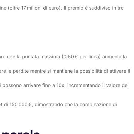
e (oltre 17 milioni di euro). Il premio è suddiviso in tre
are con la puntata massima (0,50 € per linea) aumenta la
le perdite mentre si mantiene la possibilità di attivare il
tori possono arrivare fino a 10x, incrementando il valore del
ot di 150 000 €, dimostrando che la combinazione di