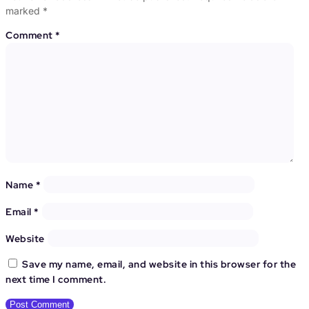
marked
*
Comment
*
Name
*
Email
*
Website
Save my name, email, and website in this browser for the
next time I comment.