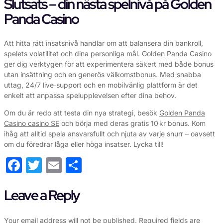
Slutsats – din nästa spelnivå på Golden
Panda Casino
Att hitta rätt insatsnivå handlar om att balansera din bankroll,
spelets volatilitet och dina personliga mål. Golden Panda Casino
ger dig verktygen för att experimentera säkert med både bonus
utan insättning och en generös välkomstbonus. Med snabba
uttag, 24/7 live‑support och en mobilvänlig plattform är det
enkelt att anpassa spelupplevelsen efter dina behov.
Om du är redo att testa din nya strategi, besök
Golden Panda
Casino casino SE
och börja med deras gratis 10 kr bonus. Kom
ihåg att alltid spela ansvarsfullt och njuta av varje snurr – oavsett
om du föredrar låga eller höga insatser. Lycka till!
Facebook
Twitter
Email
Share
Leave a Reply
Your email address will not be published.
Required fields are