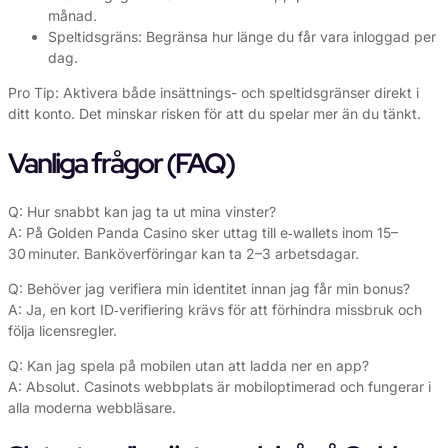
månad.
Speltidsgräns: Begränsa hur länge du får vara inloggad per
dag.
Pro Tip: Aktivera både insättnings- och speltidsgränser direkt i
ditt konto. Det minskar risken för att du spelar mer än du tänkt.
Vanliga frågor (FAQ)
Q: Hur snabbt kan jag ta ut mina vinster?
A: På Golden Panda Casino sker uttag till e‑wallets inom 15–
30 minuter. Banköverföringar kan ta 2–3 arbetsdagar.
Q: Behöver jag verifiera min identitet innan jag får min bonus?
A: Ja, en kort ID‑verifiering krävs för att förhindra missbruk och
följa licensregler.
Q: Kan jag spela på mobilen utan att ladda ner en app?
A: Absolut. Casinots webbplats är mobiloptimerad och fungerar i
alla moderna webbläsare.