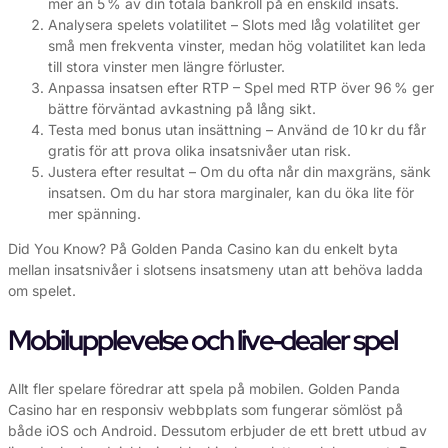
mer än 5 % av din totala bankroll på en enskild insats.
Analysera spelets volatilitet – Slots med låg volatilitet ger
små men frekventa vinster, medan hög volatilitet kan leda
till stora vinster men längre förluster.
Anpassa insatsen efter RTP – Spel med RTP över 96 % ger
bättre förväntad avkastning på lång sikt.
Testa med bonus utan insättning – Använd de 10 kr du får
gratis för att prova olika insatsnivåer utan risk.
Justera efter resultat – Om du ofta når din maxgräns, sänk
insatsen. Om du har stora marginaler, kan du öka lite för
mer spänning.
Did You Know? På Golden Panda Casino kan du enkelt byta
mellan insatsnivåer i slotsens insatsmeny utan att behöva ladda
om spelet.
Mobilupplevelse och live‑dealer spel
Allt fler spelare föredrar att spela på mobilen. Golden Panda
Casino har en responsiv webbplats som fungerar sömlöst på
både iOS och Android. Dessutom erbjuder de ett brett utbud av