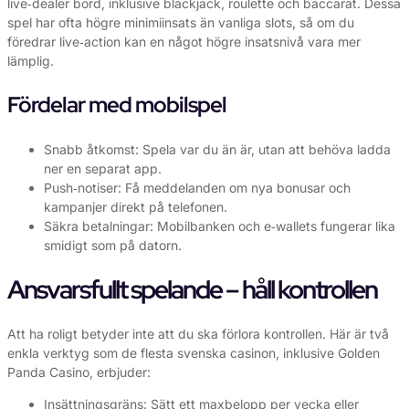
live‑dealer bord, inklusive blackjack, roulette och baccarat. Dessa
spel har ofta högre minimiinsats än vanliga slots, så om du
föredrar live‑action kan en något högre insatsnivå vara mer
lämplig.
Fördelar med mobilspel
Snabb åtkomst: Spela var du än är, utan att behöva ladda
ner en separat app.
Push‑notiser: Få meddelanden om nya bonusar och
kampanjer direkt på telefonen.
Säkra betalningar: Mobilbanken och e‑wallets fungerar lika
smidigt som på datorn.
Ansvarsfullt spelande – håll kontrollen
Att ha roligt betyder inte att du ska förlora kontrollen. Här är två
enkla verktyg som de flesta svenska casinon, inklusive Golden
Panda Casino, erbjuder:
Insättningsgräns: Sätt ett maxbelopp per vecka eller