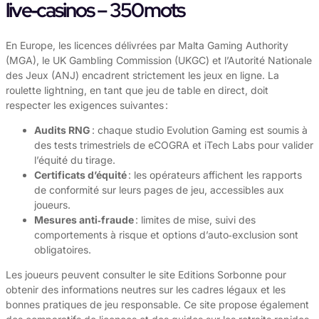
live‑casinos – 350 mots
En Europe, les licences délivrées par Malta Gaming Authority
(MGA), le UK Gambling Commission (UKGC) et l’Autorité Nationale
des Jeux (ANJ) encadrent strictement les jeux en ligne. La
roulette lightning, en tant que jeu de table en direct, doit
respecter les exigences suivantes :
Audits RNG
: chaque studio Evolution Gaming est soumis à
des tests trimestriels de eCOGRA et iTech Labs pour valider
l’équité du tirage.
Certificats d’équité
: les opérateurs affichent les rapports
de conformité sur leurs pages de jeu, accessibles aux
joueurs.
Mesures anti‑fraude
: limites de mise, suivi des
comportements à risque et options d’auto‑exclusion sont
obligatoires.
Les joueurs peuvent consulter le site Editions Sorbonne pour
obtenir des informations neutres sur les cadres légaux et les
bonnes pratiques de jeu responsable. Ce site propose également