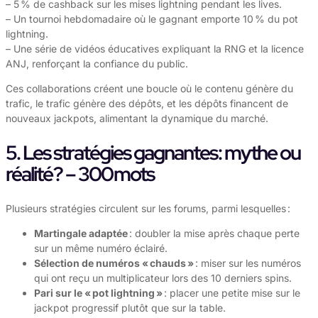
– 5 % de cashback sur les mises lightning pendant les lives.
– Un tournoi hebdomadaire où le gagnant emporte 10 % du pot
lightning.
– Une série de vidéos éducatives expliquant la RNG et la licence
ANJ, renforçant la confiance du public.
Ces collaborations créent une boucle où le contenu génère du
trafic, le trafic génère des dépôts, et les dépôts financent de
nouveaux jackpots, alimentant la dynamique du marché.
5. Les stratégies gagnantes : mythe ou
réalité ? – 300 mots
Plusieurs stratégies circulent sur les forums, parmi lesquelles :
Martingale adaptée
: doubler la mise après chaque perte
sur un même numéro éclairé.
Sélection de numéros « chauds »
: miser sur les numéros
qui ont reçu un multiplicateur lors des 10 derniers spins.
Pari sur le « pot lightning »
: placer une petite mise sur le
jackpot progressif plutôt que sur la table.