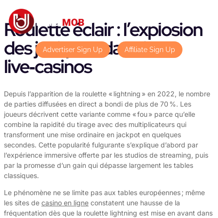
Roulette éclair : l’explosion
des jackpots dans les
Advertiser Sign Up
Affiliate Sign Up
live‑casinos
Depuis l’apparition de la roulette « lightning » en 2022, le nombre
de parties diffusées en direct a bondi de plus de 70 %. Les
joueurs décrivent cette variante comme « fou » parce qu’elle
combine la rapidité du tirage avec des multiplicateurs qui
transforment une mise ordinaire en jackpot en quelques
secondes. Cette popularité fulgurante s’explique d’abord par
l’expérience immersive offerte par les studios de streaming, puis
par la promesse d’un gain qui dépasse largement les tables
classiques.
Le phénomène ne se limite pas aux tables européennes ; même
les sites de
casino en ligne
constatent une hausse de la
fréquentation dès que la roulette lightning est mise en avant dans