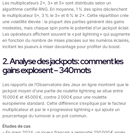
Les multiplicateurs 2×, 3× et 5× sont distribués selon un
algorithme certifié RNG. En moyenne, 1 % des spins déclenchent
le multiplicateur 5×, 3 % le 3× et 6 % le 2×. Cette répartition crée
une volatilité élevée : la plupart des parties génèrent des gains
modestes, mais chaque spin porte le potentiel d’un jackpot éclair.
Les opérateurs affichent souvent le « pot lightning » qui augmente
en fonction du nombre de mises placées sur les numéros éclairés,
incitant les joueurs à miser davantage pour profiter du boost.
2. Analyse des jackpots : comment les
gains explosent – 340 mots
Les rapports de l’Observatoire des Jeux en ligne montrent que le
jackpot moyen d’une partie de roulette lightning se situe entre
15 000 € et 45 000 €, contre 2 000 € pour une roulette
européenne standard. Cette différence s’explique par le facteur
multiplicateur et par le « progressive lightning » qui ajoute un
pourcentage du turnover à un pot commun.
Études de cas
– En mars 2024, un joueur français a remporté 250 000 € après