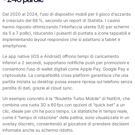
Dal 2020 al 2024, l’uso di dispositivi mobili per il gioco d’azzardo
è cresciuto del 68 %, secondo un report di Statista. I casinò
hanno risposto ottimizzando l’interfaccia utente (UI) per schermi
da 5 a 7 pollici, riducendo i pulsanti di puntata a icone tappabili e
implementando layout responsive che si adattano a tablet e
smartphone.
Le app native (iOS e Android) offrono tempi di caricamento
inferiori a 2 secondi, supportano notifiche push per promozioni e
consentono l’uso di wallet digitali come Apple Pay, Google Pay e
criptovalute. La compatibilità cross‑platform garantisce che una
partita iniziata su desktop possa essere ripresa sul telefono senza
perdita di dati, grazie al cloud sync.
Un esempio concreto è la “Roulette Turbo Mobile” di NetEnt, che
combina una ruota 3D a 60 fps con opzioni di “quick bet” a un
clic, ideale per chi ha poco tempo. Le statistiche in tempo reale,
come il “tempo di rotazione” della pallina, sono visualizzate in un
overlay discreto, consentendo al giocatore di prendere decisioni
informate anche su schermo ridotto.