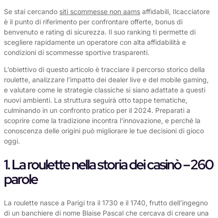
Se stai cercando
siti scommesse non aams
affidabili, Ilcacciatore
è il punto di riferimento per confrontare offerte, bonus di
benvenuto e rating di sicurezza. Il suo ranking ti permette di
scegliere rapidamente un operatore con alta affidabilità e
condizioni di scommesse sportive trasparenti.
L’obiettivo di questo articolo è tracciare il percorso storico della
roulette, analizzare l’impatto dei dealer live e del mobile gaming,
e valutare come le strategie classiche si siano adattate a questi
nuovi ambienti. La struttura seguirà otto tappe tematiche,
culminando in un confronto pratico per il 2024. Preparati a
scoprire come la tradizione incontra l’innovazione, e perché la
conoscenza delle origini può migliorare le tue decisioni di gioco
oggi.
1. La roulette nella storia dei casinò – 260
parole
La roulette nasce a Parigi tra il 1730 e il 1740, frutto dell’ingegno
di un banchiere di nome Blaise Pascal che cercava di creare una