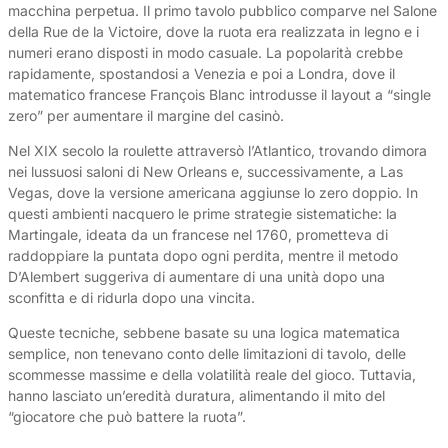
macchina perpetua. Il primo tavolo pubblico comparve nel Salone
della Rue de la Victoire, dove la ruota era realizzata in legno e i
numeri erano disposti in modo casuale. La popolarità crebbe
rapidamente, spostandosi a Venezia e poi a Londra, dove il
matematico francese François Blanc introdusse il layout a “single
zero” per aumentare il margine del casinò.
Nel XIX secolo la roulette attraversò l’Atlantico, trovando dimora
nei lussuosi saloni di New Orleans e, successivamente, a Las
Vegas, dove la versione americana aggiunse lo zero doppio. In
questi ambienti nacquero le prime strategie sistematiche: la
Martingale, ideata da un francese nel 1760, prometteva di
raddoppiare la puntata dopo ogni perdita, mentre il metodo
D’Alembert suggeriva di aumentare di una unità dopo una
sconfitta e di ridurla dopo una vincita.
Queste tecniche, sebbene basate su una logica matematica
semplice, non tenevano conto delle limitazioni di tavolo, delle
scommesse massime e della volatilità reale del gioco. Tuttavia,
hanno lasciato un’eredità duratura, alimentando il mito del
“giocatore che può battere la ruota”.