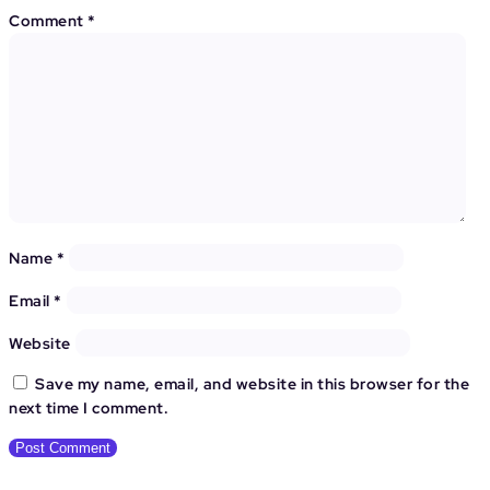
Comment
*
Name
*
Email
*
Website
Save my name, email, and website in this browser for the
next time I comment.