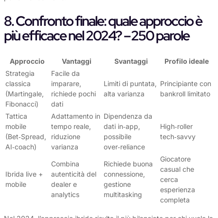
8. Confronto finale: quale approccio è
più efficace nel 2024? – 250 parole
Approccio
Vantaggi
Svantaggi
Profilo ideale
Strategia
Facile da
classica
imparare,
Limiti di puntata,
Principiante con
(Martingale,
richiede pochi
alta varianza
bankroll limitato
Fibonacci)
dati
Tattica
Adattamento in
Dipendenza da
mobile
tempo reale,
dati in‑app,
High‑roller
(Bet‑Spread,
riduzione
possibile
tech‑savvy
AI‑coach)
varianza
over‑reliance
Giocatore
Combina
Richiede buona
casual che
Ibrida live +
autenticità del
connessione,
cerca
mobile
dealer e
gestione
esperienza
analytics
multitasking
completa