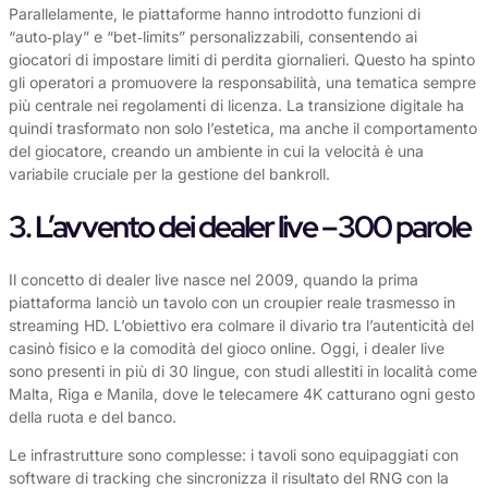
Parallelamente, le piattaforme hanno introdotto funzioni di
“auto‑play” e “bet‑limits” personalizzabili, consentendo ai
giocatori di impostare limiti di perdita giornalieri. Questo ha spinto
gli operatori a promuovere la responsabilità, una tematica sempre
più centrale nei regolamenti di licenza. La transizione digitale ha
quindi trasformato non solo l’estetica, ma anche il comportamento
del giocatore, creando un ambiente in cui la velocità è una
variabile cruciale per la gestione del bankroll.
3. L’avvento dei dealer live – 300 parole
Il concetto di dealer live nasce nel 2009, quando la prima
piattaforma lanciò un tavolo con un croupier reale trasmesso in
streaming HD. L’obiettivo era colmare il divario tra l’autenticità del
casinò fisico e la comodità del gioco online. Oggi, i dealer live
sono presenti in più di 30 lingue, con studi allestiti in località come
Malta, Riga e Manila, dove le telecamere 4K catturano ogni gesto
della ruota e del banco.
Le infrastrutture sono complesse: i tavoli sono equipaggiati con
software di tracking che sincronizza il risultato del RNG con la